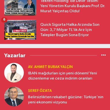
Tekfen Holding'de Devir Teslim:
Yeni Yönetim Kurulu Başkanı Prof. Dr.
Murat Yalçıntaş Oldu!
6
Quick Sigorta Halka Arzında Son
Gün: 3,7 Milyar TL’lik Arz İçin
Talepler Bugün Sona Eriyor
Yazarlar
AV. AHMET BURAK YALÇIN
IBAN mağdurları için yeni dönem! Yeni
düzenleme ve ceza indirim oranları
ŞEREF ÖZATA
Belirsizlikten rekabet gücüne: Türkiye'nin
yeni ekonomi vizyonu