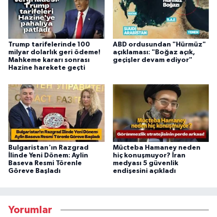
Trump tarifelerinde 100
ABD ordusundan "Hürmüz"
milyar dolarlık geri ödeme!
açıklaması: "Boğaz açık,
Mahkeme kararı sonrası
geçişler devam ediyor"
Hazine harekete geçti
Bulgaristan'ın Razgrad
Mücteba Hamaney neden
İlinde Yeni Dönem: Aylin
hiç konuşmuyor? İran
Baseva Resmi Törenle
medyası 5 güvenlik
Göreve Başladı
endişesini açıkladı
Yorumlar