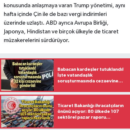
konusunda anlaşmaya varan Trump yönetimi, aynı
hafta içinde Çin ile de bazı vergi indirimleri
üzerinde uzlaştı. ABD ayrıca Avrupa Birliği,
Japonya, Hindistan ve birçok ülkeyle de ticaret
müzakerelerini sürdürüyor.
Babacan kardeşler tutuklandı!
İşte vatandaşlık
soruşturmasında cezaevine
gönderilen 32 isim
Ticaret Bakanlığı ihracatçıların
önünü açıyor: 80 ülkede 107
sektörel pazar raporu
hazırlandı