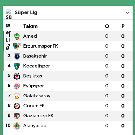
Süper Lig
#
Takım
O
P
1
Amed
0
0
2
Erzurumspor FK
0
0
3
Başakşehir
0
0
4
Kocaelispor
0
0
5
Beşiktaş
0
0
6
Eyüpspor
0
0
7
Galatasaray
0
0
8
Çorum FK
0
0
9
Gaziantep FK
0
0
10
Alanyaspor
0
0