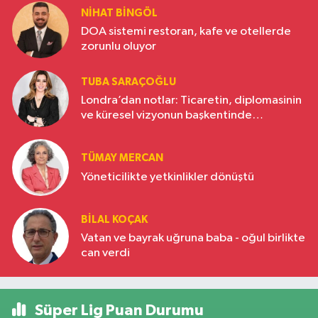
NIHAT BINGÖL
DOA sistemi restoran, kafe ve otellerde
zorunlu oluyor
TUBA SARAÇOĞLU
Londra’dan notlar: Ticaretin, diplomasinin
ve küresel vizyonun başkentinde
Türkiye’nin yükselen gücü
TÜMAY MERCAN
Yöneticilikte yetkinlikler dönüştü
BILAL KOÇAK
Vatan ve bayrak uğruna baba - oğul birlikte
can verdi
Süper Lig Puan Durumu