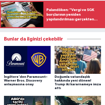
Palandöken: "Vergi ve SGK
borçlarının yeniden
yapılandırılması gerçekten
önemli bir fırsat"
Bunlar da ilginizi çekebilir
İngiltere'den Paramount–
Doğumla vatandaşlık
Warner Bros. Discovery
hakkında yeni dönem!
anlaşmasına onay
Trump iki kararnameye imza
attı