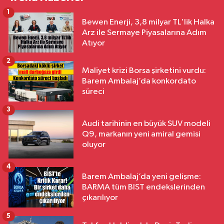
1
Bewen Enerji, 3,8 milyar TL'lik Halka
Arz ile Sermaye Piyasalarına Adım
Atıyor
2
Maliyet krizi Borsa şirketini vurdu:
Barem Ambalaj’da konkordato
süreci
3
Audi tarihinin en büyük SUV modeli
Q9, markanın yeni amiral gemisi
oluyor
4
Barem Ambalaj’da yeni gelişme:
BARMA tüm BIST endekslerinden
çıkarılıyor
5