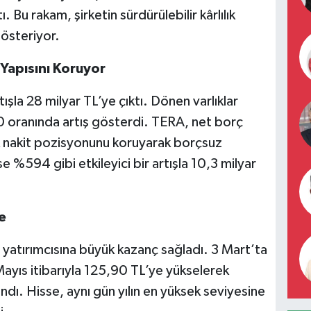
. Bu rakam, şirketin sürdürülebilir kârlılık
gösteriyor.
 Yapısını Koruyor
tışla 28 milyar TL’ye çıktı. Dönen varlıklar
 oranında artış gösterdi. TERA, net borç
ek nakit pozisyonunu koruyarak borçsuz
e %594 gibi etkileyici bir artışla 10,3 milyar
e
a yatırımcısına büyük kazanç sağladı. 3 Mart’ta
ayıs itibarıyla 125,90 TL’ye yükselerek
ı. Hisse, aynı gün yılın en yüksek seviyesine