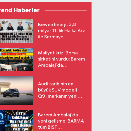
rend Haberler
Bewen Enerji, 3,8
milyar TL'lik Halka Arz
ile Sermaye
Piyasalarına Adım
Atıyor
Maliyet krizi Borsa
şirketini vurdu: Barem
Ambalaj’da
konkordato süreci
Audi tarihinin en
büyük SUV modeli
Q9, markanın yeni
amiral gemisi oluyor
Barem Ambalaj’da
yeni gelişme: BARMA
tüm BIST