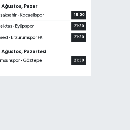
6 Ağustos, Pazar
şakşehir - Kocaelispor
19:00
şiktaş - Eyüpspor
21:30
ed - Erzurumspor FK
21:30
7 Ağustos, Pazartesi
msunspor - Göztepe
21:30