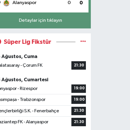
0
Alanyaspor
0
0
Detaylar için tıklayın
Süper Lig Fikstür
4 Ağustos, Cuma
latasaray - Çorum FK
21:30
5 Ağustos, Cumartesi
nyaspor - Rizespor
19:00
sımpaşa - Trabzonspor
19:00
nçlerbirliği S.K. - Fenerbahçe
21:30
ziantep FK - Alanyaspor
21:30