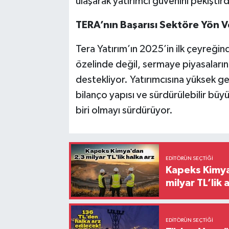
ulaşarak yatırımcı güvenini pekiştird
TERA’nın Başarısı Sektöre Yön V
Tera Yatırım’ın 2025’in ilk çeyreği
özelinde değil, sermaye piyasaların
destekliyor. Yatırımcısına yüksek g
bilanço yapısı ve sürdürülebilir büy
biri olmayı sürdürüyor.
EDITÖRÜN SEÇTIĞI
Kapeks Kimya 
milyar TL’lik 
EDITÖRÜN SEÇTIĞI