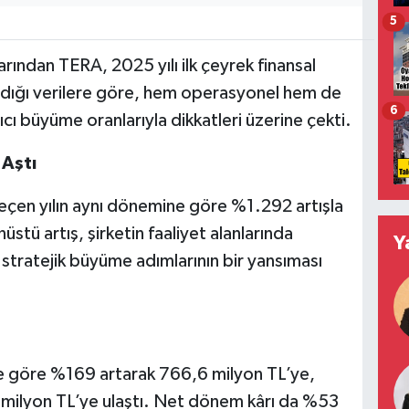
5
rından TERA, 2025 yılı ilk çeyrek finansal
mladığı verilere göre, hem operasyonel hem de
6
ıcı büyüme oranlarıyla dikkatleri üzerine çekti.
 Aştı
geçen yılın aynı dönemine göre %1.292 artışla
üstü artış, şirketin faaliyet alanlarında
Y
 stratejik büyüme adımlarının bir yansıması
ğine göre %169 artarak 766,6 milyon TL’ye,
milyon TL’ye ulaştı. Net dönem kârı da %53