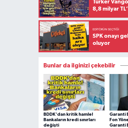
Türker Vangöl
8,8 milyar TL’
EDITÖRÜN SEÇTIĞI
SPK onayı gel
oluyor
Bunlar da ilginizi çekebilir
BDDK'dan kritik hamle!
Garanti 
Bankaların kredi sınırları
Fon Yöne
değişti
Garanti 