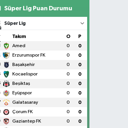
Süper Lig Puan Durumu
Süper Lig
#
Takım
O
P
1
Amed
0
0
2
Erzurumspor FK
0
0
3
Başakşehir
0
0
4
Kocaelispor
0
0
5
Beşiktaş
0
0
6
Eyüpspor
0
0
7
Galatasaray
0
0
8
Çorum FK
0
0
9
Gaziantep FK
0
0