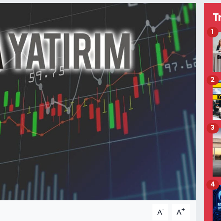
T
1
2
3
4
-
+
A
A