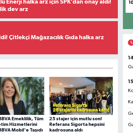
ü Enerji halka arz için SPK’dan onay aldı!
1
lik dev arz
di! Çitlekçi Mağazacılık Gıda halka arz
1
Ga
1
Ko
Ka
Ge
BBVA Emeklilik, Tüm
25 stajer için mutlu son!
tim Hizmetlerini
Referans Sigorta hepsini
Ga
BBVA Mobil'e Taşıdı
kadrosuna aldı