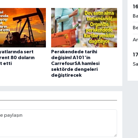
1
Ba
Be
Am
iyatlarında sert
Perakendede tarihi
1
rent 80 doların
değişim! A101'in
t etti
CarrefourSA hamlesi
Sa
sektörde dengeleri
değiştirecek