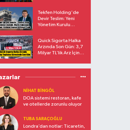
endekslerinden
çıkarılıyor
Tekfen Holding'de
Devir Teslim: Yeni
Yönetim Kurulu
Başkanı Prof. Dr. Murat
Yalçıntaş Oldu!
Quick Sigorta Halka
Arzında Son Gün: 3,7
Milyar TL’lik Arz İçin
Talepler Bugün Sona
Eriyor
azarlar
NIHAT BINGÖL
DOA sistemi restoran, kafe
ve otellerde zorunlu oluyor
TUBA SARAÇOĞLU
Londra’dan notlar: Ticaretin,