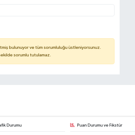
tmiş bulunuyor ve tüm sorumluluğu üstleniyorsunuz.
 şekilde sorumlu tutulamaz.
afik Durumu
Puan Durumu ve Fikstür