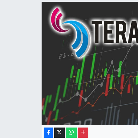
Gayrimenkul
Spor
Eğitim