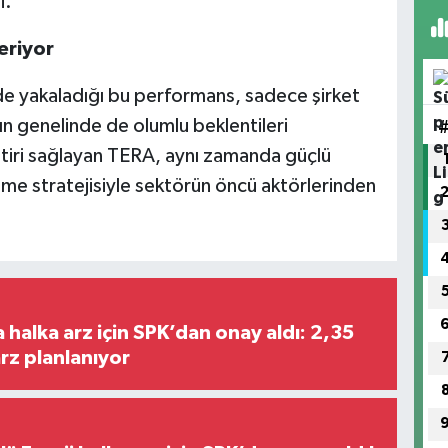
i.
eriyor
nde yakaladığı bu performans, sadece şirket
ın genelinde de olumlu beklentileri
etiri sağlayan TERA, aynı zamanda güçlü
üme stratejisiyle sektörün öncü aktörlerinden
halka arz için SPK’dan onay aldı: 2,35
arz planlanıyor