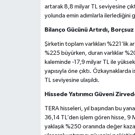
artarak 8,8 milyar TL seviyesine çıktı
yolunda emin adımlarla ilerlediğini 
Bilanço Gücünü Artırdı, Borçsuz
Şirketin toplam varlıkları %221’lik ar
%225 büyürken, duran varlıklar %20
kaleminde -17,9 milyar TL ile yüks
yapısıyla öne çıktı. Özkaynaklarda is
TL seviyesine ulaşıldı.
Hissede Yatırımcı Güveni Zirved
TERA hisseleri, yıl başından bu yan
36,14 TL’den işlem gören hisse, 9 M
yaklaşık %250 oranında değer kazand