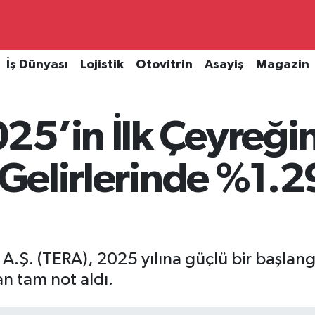
İş Dünyası
Lojistik
Otovitrin
Asayiş
Magazin
5’in İlk Çeyreğin
ş Gelirlerinde %1.2
A.Ş. (TERA), 2025 yılına güçlü bir başlang
n tam not aldı.