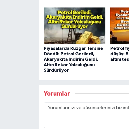
Piyasalarda Rüzgâr Tersine
Petrol f
Döndü: Petrol Geriledi,
düşüş: B
Akaryakıta İndirim Geldi,
altını tes
Altın Rekor Yolculuğunu
Sürdürüyor
Yorumlar