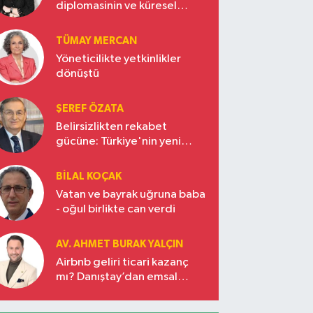
diplomasinin ve küresel
vizyonun başkentinde
Türkiye’nin yükselen gücü
TÜMAY MERCAN
Yöneticilikte yetkinlikler
dönüştü
ŞEREF ÖZATA
Belirsizlikten rekabet
gücüne: Türkiye'nin yeni
ekonomi vizyonu
BILAL KOÇAK
Vatan ve bayrak uğruna baba
- oğul birlikte can verdi
AV. AHMET BURAK YALÇIN
Airbnb geliri ticari kazanç
mı? Danıştay’dan emsal
karar!