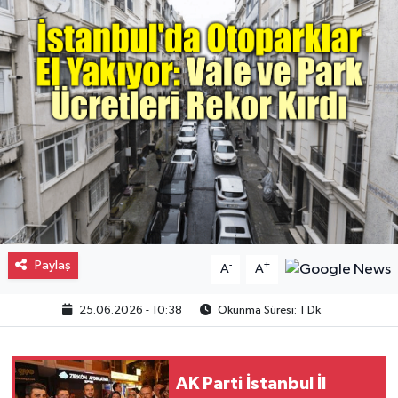
Gayrimenkul
Spor
Eğitim
Paylaş
-
+
A
A
25.06.2026 - 10:38
Okunma Süresi: 1 Dk
AK Parti İstanbul İl