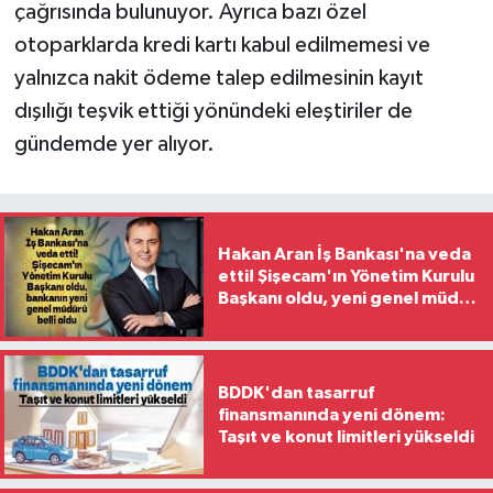
çağrısında bulunuyor. Ayrıca bazı özel
otoparklarda kredi kartı kabul edilmemesi ve
yalnızca nakit ödeme talep edilmesinin kayıt
dışılığı teşvik ettiği yönündeki eleştiriler de
gündemde yer alıyor.
Hakan Aran İş Bankası'na veda
etti! Şişecam'ın Yönetim Kurulu
Başkanı oldu, yeni genel müdür
belli oldu
BDDK'dan tasarruf
finansmanında yeni dönem:
Taşıt ve konut limitleri yükseldi