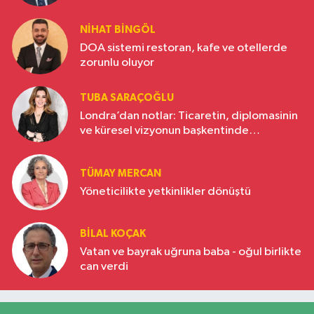
NIHAT BINGÖL
DOA sistemi restoran, kafe ve otellerde
zorunlu oluyor
TUBA SARAÇOĞLU
Londra’dan notlar: Ticaretin, diplomasinin
ve küresel vizyonun başkentinde
Türkiye’nin yükselen gücü
TÜMAY MERCAN
Yöneticilikte yetkinlikler dönüştü
BILAL KOÇAK
Vatan ve bayrak uğruna baba - oğul birlikte
can verdi