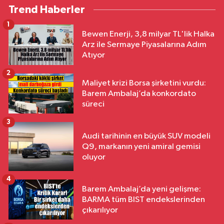
Trend Haberler
1
Bewen Enerji, 3,8 milyar TL'lik Halka
Arz ile Sermaye Piyasalarına Adım
Atıyor
2
Maliyet krizi Borsa şirketini vurdu:
Barem Ambalaj’da konkordato
süreci
3
Audi tarihinin en büyük SUV modeli
Q9, markanın yeni amiral gemisi
oluyor
4
Barem Ambalaj’da yeni gelişme:
BARMA tüm BIST endekslerinden
çıkarılıyor