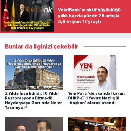
VakıfBank’ın aktif büyüklüğü
yıllık bazda yüzde 28 artışla
5,8 trilyon TL’yi aştı
Bunlar da ilginizi çekebilir
2 Yılda İnşa Edildi, 10 Yıldır
Yeni Parti'de skandal karar:
Restorasyonu Bitmedi!
DHKP-C'li Yavuz Nazlıgül
Haydarpaşa Garı'nda Neler
'başkan' olarak atandı
Yaşanıyor?