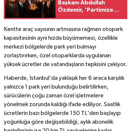
Başkanı Abdullah
Özdemir, 'Partimize
katılımlar sadece AK
Parti'nin değil,
Kentte araç sayısının artmasına rağmen otopark
Türkiye'nin
kapasitesinin aynı hızda büyümemesi, özellikle
büyümesidir'
merkezi bölgelerde park yeri bulmayı
zorlaştırırken, özel otoparklarda uygulanan
yüksek ücretler de vatandaşların tepkisini çekiyor.
Haberde, İstanbul'da yaklaşık her 6 araca karşılık
yalnızca 1 park yeri bulunduğu belirtilirken,
sürücülerin çoğu zaman özel işletmelere
yönelmek zorunda kaldığı ifade ediliyor. Saatlik
ücretlerin bazı bölgelerde 150 TL'den başlayıp
yoğunluğa göre değişebildiği, aylık abonelik
bedellerinin ise 20 bin TL seviyelerine kadar