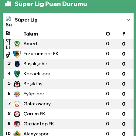
Süper Lig Puan Durumu
Süper Lig
#
Takım
O
P
1
Amed
0
0
2
Erzurumspor FK
0
0
3
Başakşehir
0
0
4
Kocaelispor
0
0
5
Beşiktaş
0
0
6
Eyüpspor
0
0
7
Galatasaray
0
0
8
Çorum FK
0
0
9
Gaziantep FK
0
0
10
Alanyaspor
0
0