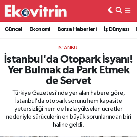
Güncel
Hava Durumu
Güncel
Ekonomi
Borsa Haberleri
İş Dünyası
Ekonomi
Trafik Durumu
İSTANBUL
Borsa Haberleri
Süper Lig Puan Durumu ve Fikstür
İstanbul'da Otopark İsyanı!
Yer Bulmak da Park Etmek
İş Dünyası
Tüm Manşetler
de Servet
Lojistik
Son Dakika Haberleri
Türkiye Gazetesi'nde yer alan habere göre,
İstanbul'da otopark sorunu hem kapasite
Otovitrin
Haber Arşivi
yetersizliği hem de hızla yükselen ücretler
nedeniyle sürücülerin en büyük sorunlarından biri
Asayiş
haline geldi.
Magazin