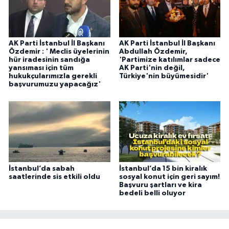
AK Parti İstanbul İl Başkanı
AK Parti İstanbul İl Başkanı
Özdemir : ' Meclis üyelerinin
Abdullah Özdemir,
hür iradesinin sandığa
'Partimize katılımlar sadece
yansıması için tüm
AK Parti'nin değil,
hukukçularımızla gerekli
Türkiye'nin büyümesidir'
başvurumuzu yapacağız'
İstanbul’da sabah
İstanbul’da 15 bin kiralık
saatlerinde sis etkili oldu
sosyal konut için geri sayım!
Başvuru şartları ve kira
bedeli belli oluyor