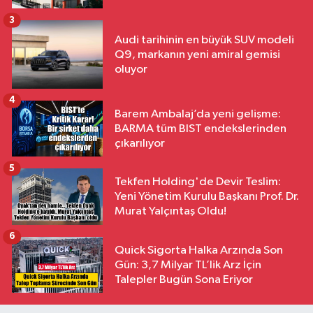
3
Audi tarihinin en büyük SUV modeli
Q9, markanın yeni amiral gemisi
oluyor
4
Barem Ambalaj’da yeni gelişme:
BARMA tüm BIST endekslerinden
çıkarılıyor
5
Tekfen Holding'de Devir Teslim:
Yeni Yönetim Kurulu Başkanı Prof. Dr.
Murat Yalçıntaş Oldu!
6
Quick Sigorta Halka Arzında Son
Gün: 3,7 Milyar TL’lik Arz İçin
Talepler Bugün Sona Eriyor