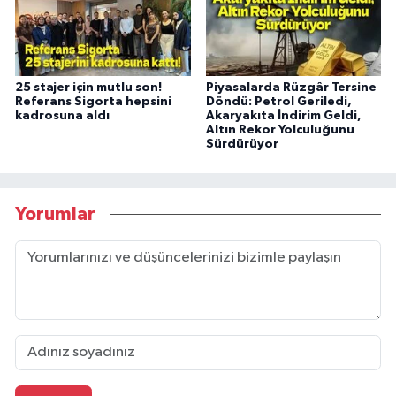
25 stajer için mutlu son!
Piyasalarda Rüzgâr Tersine
Referans Sigorta hepsini
Döndü: Petrol Geriledi,
kadrosuna aldı
Akaryakıta İndirim Geldi,
Altın Rekor Yolculuğunu
Sürdürüyor
Yorumlar