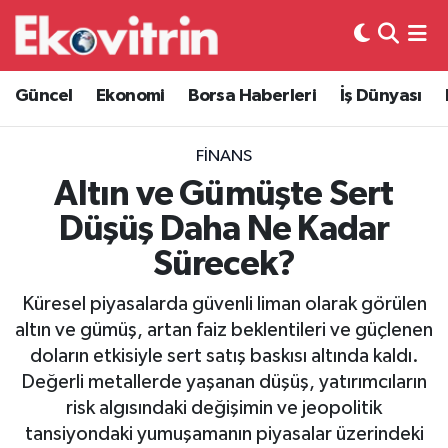
Güncel
Hava Durumu
Güncel
Ekonomi
Borsa Haberleri
İş Dünyası
Ekonomi
Trafik Durumu
FINANS
Borsa Haberleri
Süper Lig Puan Durumu ve Fikstür
Altın ve Gümüşte Sert
Düşüş Daha Ne Kadar
İş Dünyası
Tüm Manşetler
Sürecek?
Lojistik
Son Dakika Haberleri
Küresel piyasalarda güvenli liman olarak görülen
altın ve gümüş, artan faiz beklentileri ve güçlenen
Otovitrin
Haber Arşivi
doların etkisiyle sert satış baskısı altında kaldı.
Değerli metallerde yaşanan düşüş, yatırımcıların
Asayiş
risk algısındaki değişimin ve jeopolitik
tansiyondaki yumuşamanın piyasalar üzerindeki
Magazin