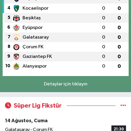
4
Kocaelispor
0
0
5
Beşiktaş
0
0
6
Eyüpspor
0
0
7
Galatasaray
0
0
8
Çorum FK
0
0
9
Gaziantep FK
0
0
10
Alanyaspor
0
0
Detaylar için tıklayın
Süper Lig Fikstür
14 Ağustos, Cuma
Galatasaray - Çorum FK
21:30