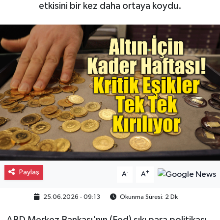
etkisini bir kez daha ortaya koydu.
Gayrimenkul
Spor
Eğitim
Paylaş
-
+
A
A
25.06.2026 - 09:13
Okunma Süresi: 2 Dk