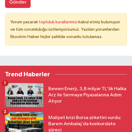
Gönder
Yorum yazarak
topluluk kurallarımızı
kabul etmiş bulunuyor
ve tüm sorumluluğu üstleniyorsunuz. Yazılan yorumlardan
Ekovitrin Haber hiçbir şekilde sorumlu tutulamaz.
Trend Haberler
1
Bewen Enerji, 3,8 milyar TL'lik Halka
Arz ile Sermaye Piyasalarına Adım
Atıyor
2
Maliyet krizi Borsa şirketini vurdu:
Barem Ambalaj’da konkordato
süreci