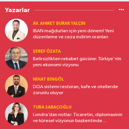
Yazarlar
AV. AHMET BURAK YALÇIN
IBAN mağdurları için yeni dönem! Yeni
düzenleme ve ceza indirim oranları
ŞEREF ÖZATA
Belirsizlikten rekabet gücüne: Türkiye'nin
yeni ekonomi vizyonu
NIHAT BINGÖL
DOA sistemi restoran, kafe ve otellerde
zorunlu oluyor
TUBA SARAÇOĞLU
Londra’dan notlar: Ticaretin, diplomasinin
ve küresel vizyonun başkentinde
Türkiye’nin yükselen gücü