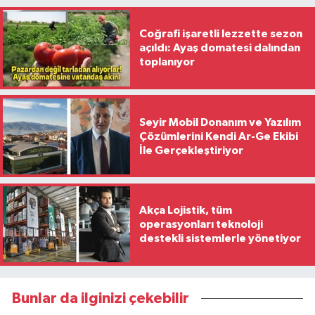
Coğrafi işaretli lezzette sezon
açıldı: Ayaş domatesi dalından
toplanıyor
Seyir Mobil Donanım ve Yazılım
Çözümlerini Kendi Ar-Ge Ekibi
İle Gerçekleştiriyor
Akça Lojistik, tüm
operasyonları teknoloji
destekli sistemlerle yönetiyor
Bunlar da ilginizi çekebilir