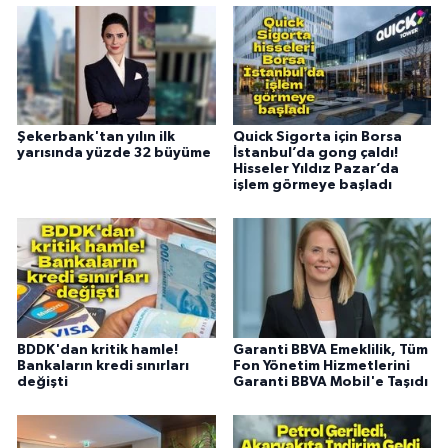
Şekerbank'tan yılın ilk
Quick Sigorta için Borsa
yarısında yüzde 32 büyüme
İstanbul’da gong çaldı!
Hisseler Yıldız Pazar’da
işlem görmeye başladı
BDDK'dan kritik hamle!
Garanti BBVA Emeklilik, Tüm
Bankaların kredi sınırları
Fon Yönetim Hizmetlerini
değişti
Garanti BBVA Mobil'e Taşıdı