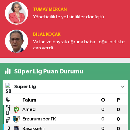
TÜMAY MERCAN
Yöneticilikte yetkinlikler dönüştü
BILAL KOÇAK
Vatan ve bayrak uğruna baba - oğul birlikte
can verdi
Süper Lig Puan Durumu
Süper Lig
#
Takım
O
P
1
Amed
0
0
2
Erzurumspor FK
0
0
3
Başakşehir
0
0