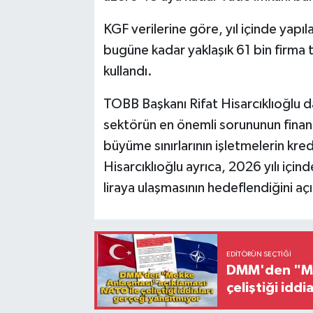
KGF verilerine göre, yıl içinde yapıl
bugüne kadar yaklaşık 61 bin firma 
kullandı.
TOBB Başkanı Rifat Hisarcıklıoğlu 
sektörün en önemli sorununun finan
büyüme sınırlarının işletmelerin kred
Hisarcıklıoğlu ayrıca, 2026 yılı iç
liraya ulaşmasının hedeflendiğini açı
EDITÖRÜN SEÇTIĞI
DMM'den "Mek
çeliştiği idd