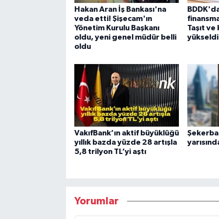
Hakan Aran İş Bankası'na
BDDK'da
veda etti! Şişecam'ın
finansm
Yönetim Kurulu Başkanı
Taşıt ve 
oldu, yeni genel müdür belli
yükseldi
oldu
VakıfBank’ın aktif büyüklüğü
Şekerbank
yıllık bazda yüzde 28 artışla
yarısın
5,8 trilyon TL’yi aştı
Yorumlar