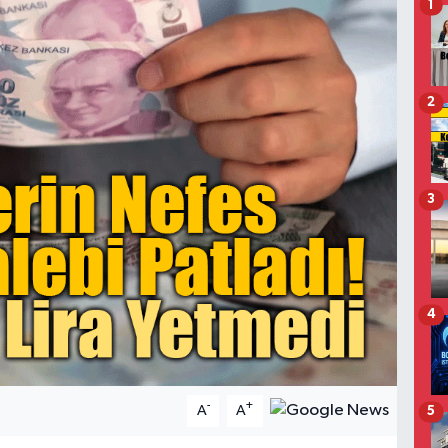
1
2
3
4
-
+
A
A
5