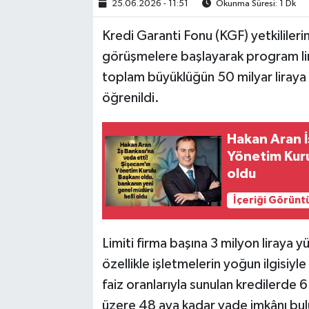
25.06.2026 - 11:51
Okunma Süresi: 1 Dk
Kredi Garanti Fonu (KGF) yetkilileri
görüşmelere başlayarak program limit
toplam büyüklüğün 50 milyar liraya
öğrenildi.
Hakan Aran İ
Yönetim Kuru
oldu
İçeriği Görünt
Limiti firma başına 3 milyon liraya y
özellikle işletmelerin yoğun ilgisiyl
faiz oranlarıyla sunulan kredilerd
üzere 48 aya kadar vade imkânı bul