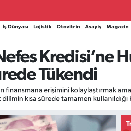
İş Dünyası
Lojistik
Otovitrin
Asayiş
Magazin
Nefes Kredisi’ne Hü
ürede Tükendi
n finansmana erişimini kolaylaştırmak ama
lk dilimin kısa sürede tamamen kullanıldığı bi
T