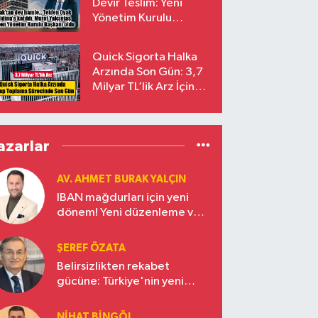
Devir Teslim: Yeni
Yönetim Kurulu
Başkanı Prof. Dr. Murat
Yalçıntaş Oldu!
Quick Sigorta Halka
Arzında Son Gün: 3,7
Milyar TL’lik Arz İçin
Talepler Bugün Sona
Eriyor
azarlar
AV. AHMET BURAK YALÇIN
IBAN mağdurları için yeni
dönem! Yeni düzenleme ve
ceza indirim oranları
ŞEREF ÖZATA
Belirsizlikten rekabet
gücüne: Türkiye'nin yeni
ekonomi vizyonu
NIHAT BINGÖL