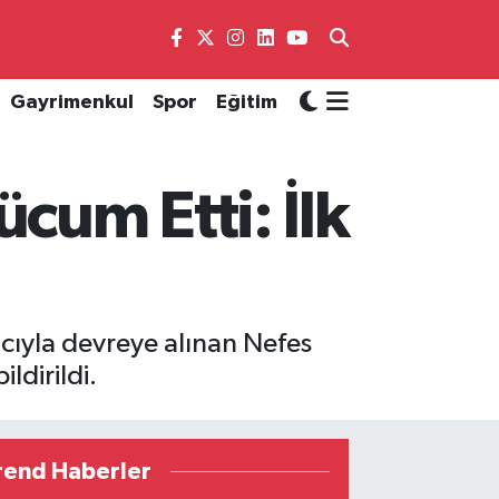
Gayrimenkul
Spor
Eğitim
cum Etti: İlk
cıyla devreye alınan Nefes
ldirildi.
rend Haberler