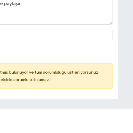
tmiş bulunuyor ve tüm sorumluluğu üstleniyorsunuz.
 şekilde sorumlu tutulamaz.