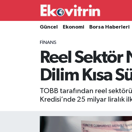
Güncel
Hava Durumu
Güncel
Ekonomi
Borsa Haberleri
Ekonomi
Trafik Durumu
FINANS
Reel Sektör 
Borsa Haberleri
Süper Lig Puan Durumu ve Fikstür
İş Dünyası
Tüm Manşetler
Dilim Kısa S
Lojistik
Son Dakika Haberleri
TOBB tarafından reel sektörü
Otovitrin
Haber Arşivi
Kredisi’nde 25 milyar liralık i
Asayiş
Magazin