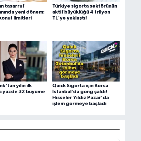
n tasarruf
Türkiye sigorta sektörünün
anında yeni dönem:
aktif büyüklüğü 4 trilyon
konut limitleri
TL'ye yaklaştı!
'tan yılın ilk
Quick Sigorta için Borsa
da yüzde 32 büyüme
İstanbul’da gong çaldı!
Hisseler Yıldız Pazar’da
işlem görmeye başladı