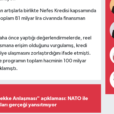
an artışlarla birlikte Nefes Kredisi kapsamında
toplam 81 milyar lira civarında finansman
daha önce yaptığı değerlendirmelerde, reel
smana erişim olduğunu vurgulamış, kredi
iye ulaşmasını zorlaştırdığını ifade etmişti.
inde programın toplam hacminin 100 milyar
klamıştı.
ke Anlaşması" açıklaması: NATO ile
iaları gerçeği yansıtmıyor