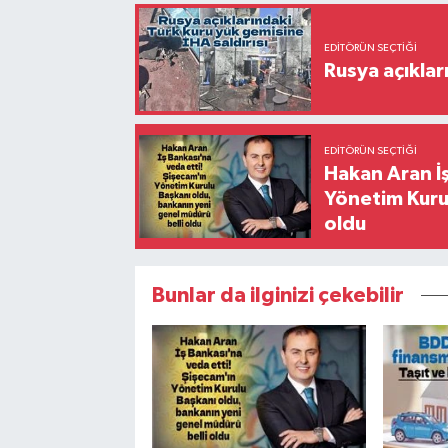
EDITÖRÜN SEÇTIĞI
Rusya açıklar
EDITÖRÜN SEÇTIĞI
Hakan Aran İş
Yönetim Kurul
oldu
Bunlar da ilginizi çekebilir