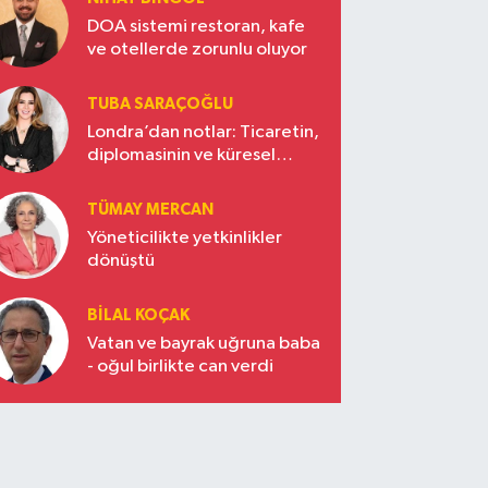
DOA sistemi restoran, kafe
ve otellerde zorunlu oluyor
TUBA SARAÇOĞLU
Londra’dan notlar: Ticaretin,
diplomasinin ve küresel
vizyonun başkentinde
Türkiye’nin yükselen gücü
TÜMAY MERCAN
Yöneticilikte yetkinlikler
dönüştü
BILAL KOÇAK
Vatan ve bayrak uğruna baba
- oğul birlikte can verdi