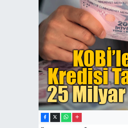
Gayrimenkul
Spor
Eğitim