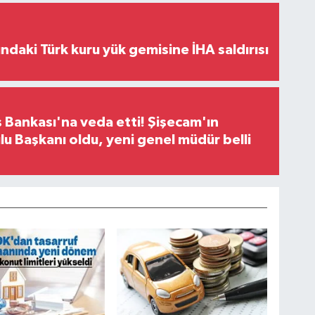
ındaki Türk kuru yük gemisine İHA saldırısı
 Bankası'na veda etti! Şişecam'ın
u Başkanı oldu, yeni genel müdür belli