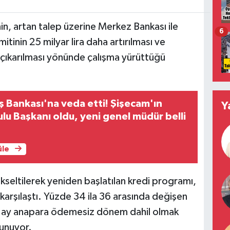
nin, artan talep üzerine Merkez Bankası ile
6
inin 25 milyar lira daha artırılması ve
 çıkarılması yönünde çalışma yürüttüğü
ş Bankası'na veda etti! Şişecam'ın
Y
lu Başkanı oldu, yeni genel müdür belli
üle
ükseltilerek yeniden başlatılan kredi programı,
e karşılaştı. Yüzde 34 ila 36 arasında değişen
e 6 ay anapara ödemesiz dönem dahil olmak
unuyor.