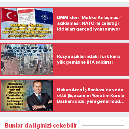
DMM'den "Mekke Anlaşması"
açıklaması: NATO ile çeliştiği
iddiaları gerçeği yansıtmıyor
Rusya açıklarındaki Türk kuru
yük gemisine İHA saldırısı
Hakan Aran İş Bankası'na veda
etti! Şişecam'ın Yönetim Kurulu
Başkanı oldu, yeni genel müdür
belli oldu
Bunlar da ilginizi çekebilir