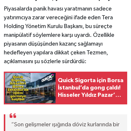
Piyasalarda panik havası yaratmanın sadece
yatırımcıya zarar vereceğini ifade eden Tera
Holding Yönetim Kurulu Başkanı, bu süreçte
manipülatif söylemlere karşı uyardı. Özellikle
piyasanın düşüşünden kazanç sağlamayı
hedefleyen yapılara dikkat çeken Tezmen,
açıklamasını şu sözlerle sürdürdü:
Quick Sigorta için Borsa
İstanbul’da gong çaldı!
Hisseler Yıldız Pazar’da
işlem görmeye başladı
“Son gelişmeler ışığında döviz kurlarında bir