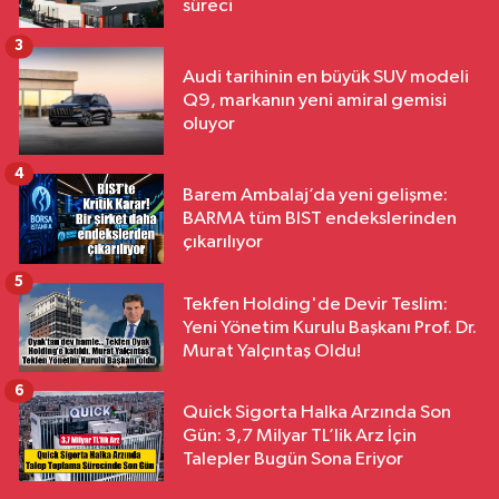
süreci
3
Audi tarihinin en büyük SUV modeli
Q9, markanın yeni amiral gemisi
oluyor
4
Barem Ambalaj’da yeni gelişme:
BARMA tüm BIST endekslerinden
çıkarılıyor
5
Tekfen Holding'de Devir Teslim:
Yeni Yönetim Kurulu Başkanı Prof. Dr.
Murat Yalçıntaş Oldu!
6
Quick Sigorta Halka Arzında Son
Gün: 3,7 Milyar TL’lik Arz İçin
Talepler Bugün Sona Eriyor