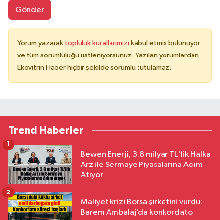
Gönder
Yorum yazarak
topluluk kurallarımızı
kabul etmiş bulunuyor
ve tüm sorumluluğu üstleniyorsunuz. Yazılan yorumlardan
Ekovitrin Haber hiçbir şekilde sorumlu tutulamaz.
Trend Haberler
1
Bewen Enerji, 3,8 milyar TL'lik Halka
Arz ile Sermaye Piyasalarına Adım
Atıyor
2
Maliyet krizi Borsa şirketini vurdu:
Barem Ambalaj’da konkordato