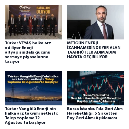
Türker VEYAŞ halka arz
METGÜN ENERJİ
ediliyor Enerji
İZAHNAMESİNDE YER ALAN
altyapısındaki gücünü
TAAHHÜTLER ADIM ADIM
sermaye piyasalarına
HAYATA GEÇİRİLİYOR
taşıyor
Türker Vangölü Enerji'nin
Borsa İstanbul'da Geri Alım
halka arz takvimi netleşti:
Hareketliliği: 5 Şirketten
Talep toplama 12
Pay Geri Alımı Açıklaması
Ağustos'ta başlıyor