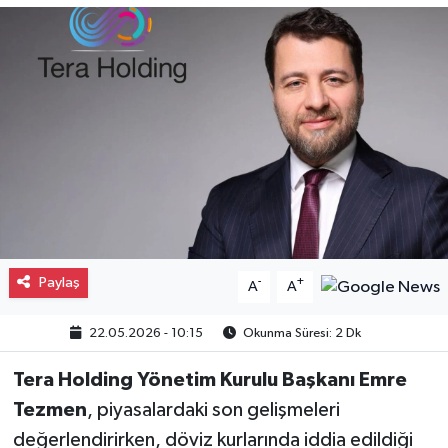
Gayrimenkul
Spor
Eğitim
Paylaş
-
+
A
A
22.05.2026 - 10:15
Okunma Süresi: 2 Dk
Tera Holding Yönetim Kurulu Başkanı Emre
Tezmen
, piyasalardaki son gelişmeleri
değerlendirirken, döviz kurlarında iddia edildiği