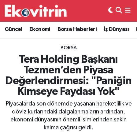
Güncel
Hava Durumu
Güncel
Ekonomi
Borsa Haberleri
İş Dünyası
Ekonomi
Trafik Durumu
BORSA
Borsa Haberleri
Süper Lig Puan Durumu ve Fikstür
Tera Holding Başkanı
Tezmen’den Piyasa
İş Dünyası
Tüm Manşetler
Değerlendirmesi: "Paniğin
Lojistik
Son Dakika Haberleri
Kimseye Faydası Yok"
Otovitrin
Haber Arşivi
Piyasalarda son dönemde yaşanan hareketlilik ve
döviz kurlarındaki dalgalanmaların ardından,
Asayiş
ekonomi dünyasının önemli isimlerinden sakin
kalma çağrısı geldi.
Magazin