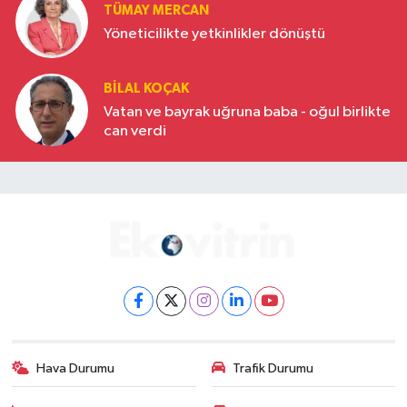
TÜMAY MERCAN
Yöneticilikte yetkinlikler dönüştü
BILAL KOÇAK
Vatan ve bayrak uğruna baba - oğul birlikte
can verdi
Hava Durumu
Trafik Durumu