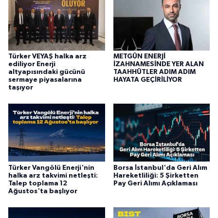
Türker VEYAŞ halka arz
METGÜN ENERJİ
ediliyor Enerji
İZAHNAMESİNDE YER ALAN
altyapısındaki gücünü
TAAHHÜTLER ADIM ADIM
sermaye piyasalarına
HAYATA GEÇİRİLİYOR
taşıyor
Türker Vangölü Enerji'nin
Borsa İstanbul'da Geri Alım
halka arz takvimi netleşti:
Hareketliliği: 5 Şirketten
Talep toplama 12
Pay Geri Alımı Açıklaması
Ağustos'ta başlıyor