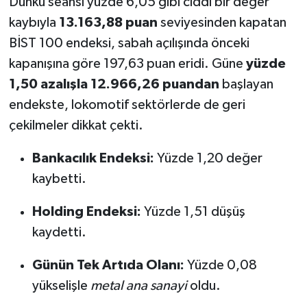
Dünkü seansı yüzde 6,05 gibi ciddi bir değer
kaybıyla
13.163,88 puan
seviyesinden kapatan
BİST 100 endeksi, sabah açılışında önceki
kapanışına göre 197,63 puan eridi. Güne
yüzde
1,50 azalışla 12.966,26 puandan
başlayan
endekste, lokomotif sektörlerde de geri
çekilmeler dikkat çekti.
Bankacılık Endeksi:
Yüzde 1,20 değer
kaybetti.
Holding Endeksi:
Yüzde 1,51 düşüş
kaydetti.
Günün Tek Artıda Olanı:
Yüzde 0,08
yükselişle
metal ana sanayi
oldu.