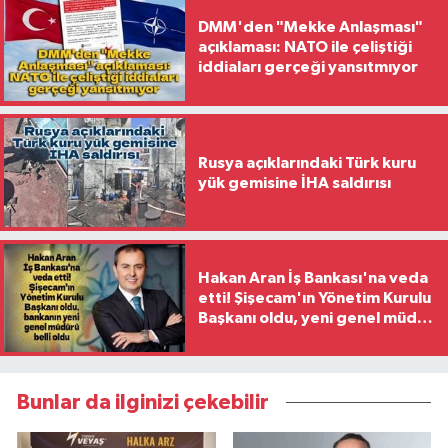
DMM'den "Mekke Anlaşması"
açıklaması: NATO ile çeliştiği
iddiaları gerçeği yansıtmıyor
Rusya açıklarındaki Türk kuru
yük gemisine İHA saldırısı
Hakan Aran İş Bankası'na veda
etti! Şişecam'ın Yönetim Kurulu
Başkanı oldu, yeni genel müdür
belli oldu
Bunlar da ilginizi çekebilir