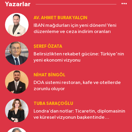
Yazarlar
AV. AHMET BURAK YALÇIN
IBAN mağdurları için yeni dönem! Yeni
düzenleme ve ceza indirim oranları
ŞEREF ÖZATA
Belirsizlikten rekabet gücüne: Türkiye'nin
yeni ekonomi vizyonu
NIHAT BINGÖL
DOA sistemi restoran, kafe ve otellerde
zorunlu oluyor
TUBA SARAÇOĞLU
Londra’dan notlar: Ticaretin, diplomasinin
ve küresel vizyonun başkentinde
Türkiye’nin yükselen gücü