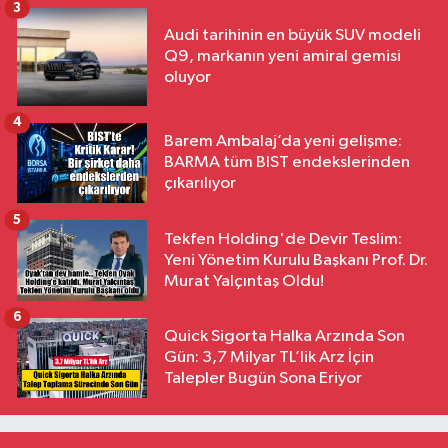
3
Audi tarihinin en büyük SUV modeli
Q9, markanın yeni amiral gemisi
oluyor
4
Barem Ambalaj’da yeni gelişme:
BARMA tüm BIST endekslerinden
çıkarılıyor
5
Tekfen Holding'de Devir Teslim:
Yeni Yönetim Kurulu Başkanı Prof. Dr.
Murat Yalçıntaş Oldu!
6
Quick Sigorta Halka Arzında Son
Gün: 3,7 Milyar TL’lik Arz İçin
Talepler Bugün Sona Eriyor