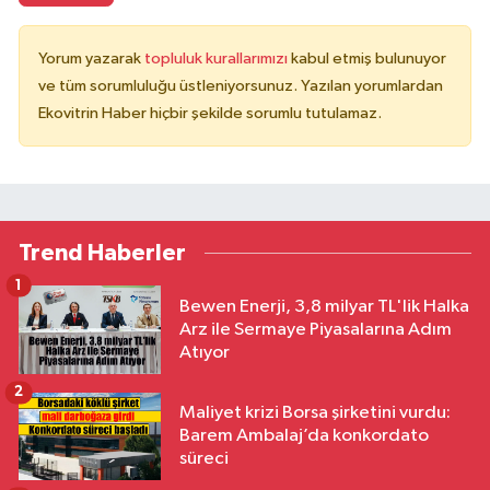
Yorum yazarak
topluluk kurallarımızı
kabul etmiş bulunuyor
ve tüm sorumluluğu üstleniyorsunuz. Yazılan yorumlardan
Ekovitrin Haber hiçbir şekilde sorumlu tutulamaz.
Trend Haberler
1
Bewen Enerji, 3,8 milyar TL'lik Halka
Arz ile Sermaye Piyasalarına Adım
Atıyor
2
Maliyet krizi Borsa şirketini vurdu:
Barem Ambalaj’da konkordato
süreci