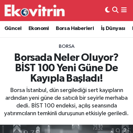
Güncel
Hava Durumu
Güncel
Ekonomi
Borsa Haberleri
İş Dünyası
Ekonomi
Trafik Durumu
BORSA
Borsa Haberleri
Süper Lig Puan Durumu ve Fikstür
Borsada Neler Oluyor?
BİST 100 Yeni Güne De
İş Dünyası
Tüm Manşetler
Kayıpla Başladı!
Lojistik
Son Dakika Haberleri
Borsa İstanbul, dün sergilediği sert kayıpların
ardından yeni güne de satıcılı bir seyirle merhaba
Otovitrin
Haber Arşivi
dedi. BİST 100 endeksi, açılış seansında
yatırımcıların temkinli duruşunun etkisiyle geriledi.
Asayiş
Magazin