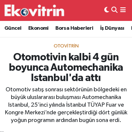
Güncel
Hava Durumu
Güncel
Ekonomi
Borsa Haberleri
İş Dünyası
Ekonomi
Trafik Durumu
OTOVITRIN
Borsa Haberleri
Süper Lig Puan Durumu ve Fikstür
Otomotivin kalbi 4 gün
boyunca Automechanika
İş Dünyası
Tüm Manşetler
Istanbul'da attı
Lojistik
Son Dakika Haberleri
Otomotiv satış sonrası sektörünün bölgedeki en
büyük uluslararası buluşması Automechanika
Otovitrin
Haber Arşivi
Istanbul, 25’inci yılında İstanbul TÜYAP Fuar ve
Kongre Merkezi’nde gerçekleştirdiği dört günlük
Asayiş
yoğun programın ardından bugün sona erdi.
Magazin