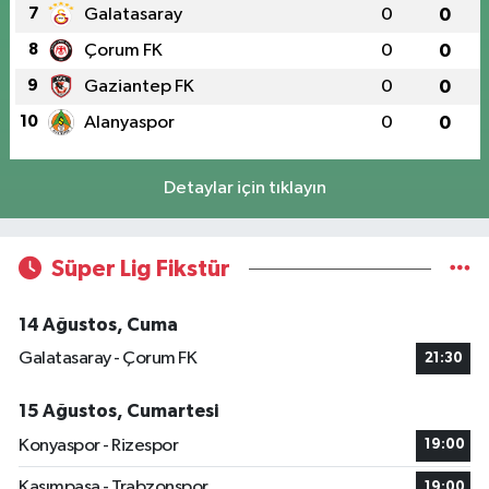
7
Galatasaray
0
0
8
Çorum FK
0
0
9
Gaziantep FK
0
0
10
Alanyaspor
0
0
Detaylar için tıklayın
Süper Lig Fikstür
14 Ağustos, Cuma
Galatasaray - Çorum FK
21:30
15 Ağustos, Cumartesi
Konyaspor - Rizespor
19:00
Kasımpaşa - Trabzonspor
19:00