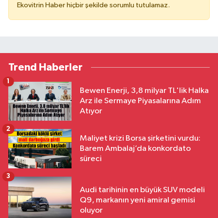
Ekovitrin Haber hiçbir şekilde sorumlu tutulamaz.
Trend Haberler
1
Bewen Enerji, 3,8 milyar TL'lik Halka
Arz ile Sermaye Piyasalarına Adım
Atıyor
2
Maliyet krizi Borsa şirketini vurdu:
Barem Ambalaj’da konkordato
süreci
3
Audi tarihinin en büyük SUV modeli
Q9, markanın yeni amiral gemisi
oluyor