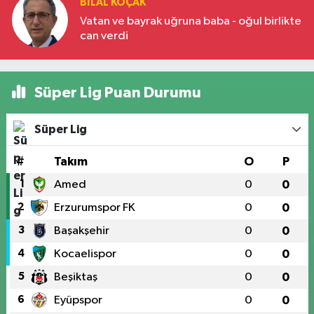
BILAL KOÇAK
Vatan ve bayrak uğruna baba - oğul birlikte
can verdi
Süper Lig Puan Durumu
Süper Lig
#
Takım
O
P
1
Amed
0
0
2
Erzurumspor FK
0
0
3
Başakşehir
0
0
4
Kocaelispor
0
0
5
Beşiktaş
0
0
6
Eyüpspor
0
0