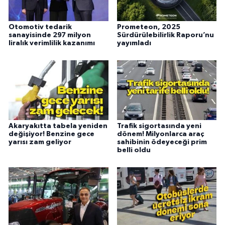
Otomotiv tedarik
Prometeon, 2025
sanayisinde 297 milyon
Sürdürülebilirlik Raporu’nu
liralık verimlilik kazanımı
yayımladı
Akaryakıtta tabela yeniden
Trafik sigortasında yeni
değişiyor! Benzine gece
dönem! Milyonlarca araç
yarısı zam geliyor
sahibinin ödeyeceği prim
belli oldu