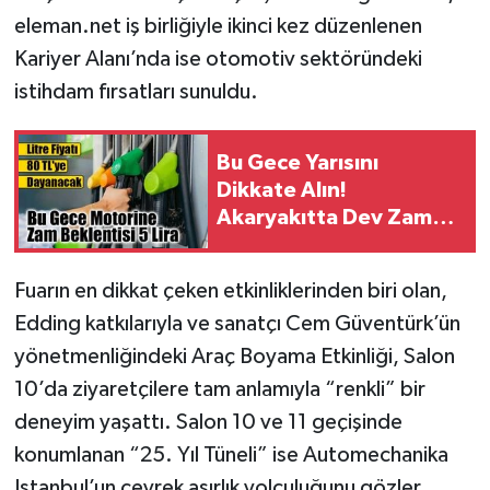
eleman.net iş birliğiyle ikinci kez düzenlenen
Kariyer Alanı’nda ise otomotiv sektöründeki
istihdam fırsatları sunuldu.
Bu Gece Yarısını
Dikkate Alın!
Akaryakıtta Dev Zam
Dalgası: Depoları
Şimdiden Doldurun
Fuarın en dikkat çeken etkinliklerinden biri olan,
Edding katkılarıyla ve sanatçı Cem Güventürk’ün
yönetmenliğindeki Araç Boyama Etkinliği, Salon
10’da ziyaretçilere tam anlamıyla “renkli” bir
deneyim yaşattı. Salon 10 ve 11 geçişinde
konumlanan “25. Yıl Tüneli” ise Automechanika
Istanbul’un çeyrek asırlık yolculuğunu gözler