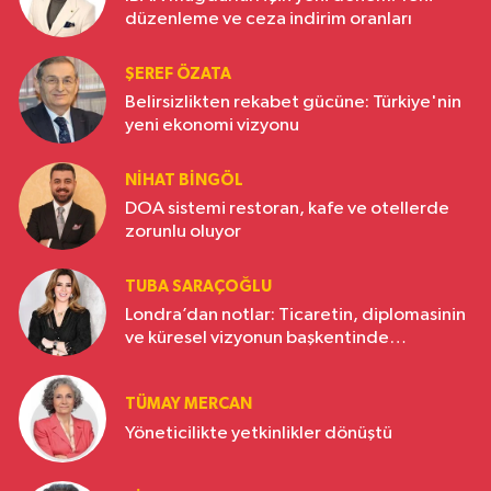
düzenleme ve ceza indirim oranları
ŞEREF ÖZATA
Belirsizlikten rekabet gücüne: Türkiye'nin
yeni ekonomi vizyonu
NIHAT BINGÖL
DOA sistemi restoran, kafe ve otellerde
zorunlu oluyor
TUBA SARAÇOĞLU
Londra’dan notlar: Ticaretin, diplomasinin
ve küresel vizyonun başkentinde
Türkiye’nin yükselen gücü
TÜMAY MERCAN
Yöneticilikte yetkinlikler dönüştü