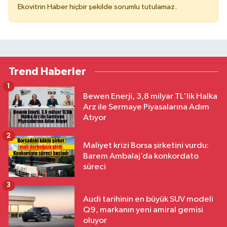
Ekovitrin Haber hiçbir şekilde sorumlu tutulamaz.
Trend Haberler
1
Bewen Enerji, 3,8 milyar TL'lik Halka
Arz ile Sermaye Piyasalarına Adım
Atıyor
2
Maliyet krizi Borsa şirketini vurdu:
Barem Ambalaj’da konkordato
süreci
3
Audi tarihinin en büyük SUV modeli
Q9, markanın yeni amiral gemisi
oluyor