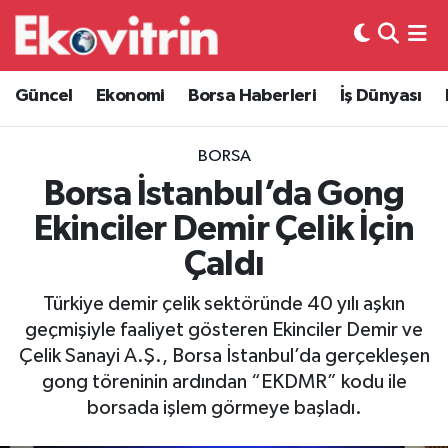
Güncel
Hava Durumu
Güncel
Ekonomi
Borsa Haberleri
İş Dünyası
Ekonomi
Trafik Durumu
BORSA
Borsa Haberleri
Süper Lig Puan Durumu ve Fikstür
Borsa İstanbul’da Gong
Ekinciler Demir Çelik İçin
İş Dünyası
Tüm Manşetler
Çaldı
Lojistik
Son Dakika Haberleri
Türkiye demir çelik sektöründe 40 yılı aşkın
geçmişiyle faaliyet gösteren Ekinciler Demir ve
Otovitrin
Haber Arşivi
Çelik Sanayi A.Ş., Borsa İstanbul’da gerçekleşen
gong töreninin ardından “EKDMR” kodu ile
Asayiş
borsada işlem görmeye başladı.
Magazin