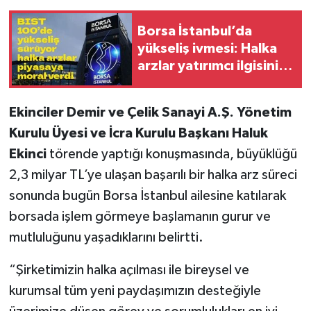
Borsa İstanbul’da
yükseliş ivmesi: Halka
arzlar yatırımcı ilgisini
artırabilir
Ekinciler
Demir ve Çelik Sanayi A.Ş. Yönetim
Kurulu Üyesi ve İcra Kurulu Başkanı Haluk
Ekinci
törende yaptığı konuşmasında, büyüklüğü
2,3 milyar TL’ye ulaşan başarılı bir halka arz süreci
sonunda bugün Borsa İstanbul ailesine katılarak
borsada işlem görmeye başlamanın gurur ve
mutluluğunu yaşadıklarını belirtti.
“Şirketimizin halka açılması ile bireysel ve
kurumsal tüm yeni paydaşımızın desteğiyle