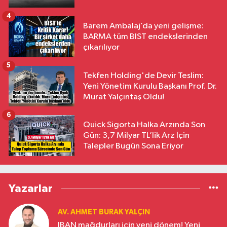
4
Barem Ambalaj’da yeni gelişme:
BARMA tüm BIST endekslerinden
çıkarılıyor
5
Tekfen Holding'de Devir Teslim:
Yeni Yönetim Kurulu Başkanı Prof. Dr.
Murat Yalçıntaş Oldu!
6
Quick Sigorta Halka Arzında Son
Gün: 3,7 Milyar TL’lik Arz İçin
Talepler Bugün Sona Eriyor
Yazarlar
AV. AHMET BURAK YALÇIN
IBAN mağdurları için yeni dönem! Yeni