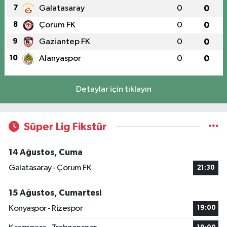
7
Galatasaray
0
0
8
Çorum FK
0
0
9
Gaziantep FK
0
0
10
Alanyaspor
0
0
Detaylar için tıklayın
Süper Lig Fikstür
14 Ağustos, Cuma
Galatasaray - Çorum FK
21:30
15 Ağustos, Cumartesi
Konyaspor - Rizespor
19:00