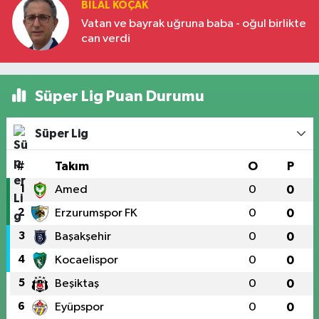
BILAL KOÇAK
Vatan ve bayrak uğruna baba - oğul birlikte
can verdi
Süper Lig Puan Durumu
Süper Lig
#
Takım
O
P
1
Amed
0
0
2
Erzurumspor FK
0
0
3
Başakşehir
0
0
4
Kocaelispor
0
0
5
Beşiktaş
0
0
6
Eyüpspor
0
0