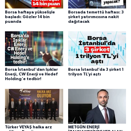
Borsa haftaya yükselişle
Borsada temettü haftası: 3
başladı: Gözler 14 bin
şirket yatırımcısına nakit
puanda
dağıtacak
Borsa İstanbul'dan Işıklar
Borsa İstanbul’da 3 şirket 1
Enerji, CW Enerji ve Hedef
trilyon TL’yi aştı
Holding'e tedbir!
Türker VEYAŞ halka arz
METGÜN ENERJİ