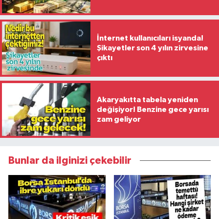
İnternet kullanıcıları isyanda!
Şikayetler son 4 yılın zirvesine
çıktı
Akaryakıtta tabela yeniden
değişiyor! Benzine gece yarısı
zam geliyor
Bunlar da ilginizi çekebilir