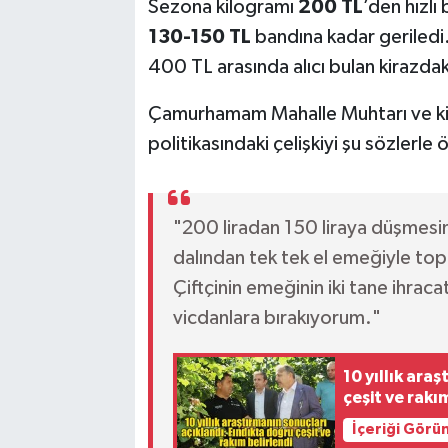
Sezona kilogramı
200 TL
’den hızlı 
130-150 TL
bandına kadar geriledi.
400 TL arasında alıcı bulan kirazdaki
Çamurhamam Mahalle Muhtarı ve kir
politikasındaki çelişkiyi şu sözlerle 
"200 liradan 150 liraya düşmesin
dalından tek tek el emeğiyle topl
Çiftçinin emeğinin iki tane ihracat
vicdanlara bırakıyorum."
10 yıllık ara
çeşit ve rakı
İçeriği Görü