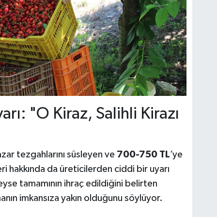
rı: "O Kiraz, Salihli Kirazı
azar tezgahlarını süsleyen ve
700-750 TL
’ye
leri hakkında da üreticilerden ciddi bir uyarı
eyse tamamının ihraç edildiğini belirten
lmanın imkansıza yakın olduğunu söylüyor.