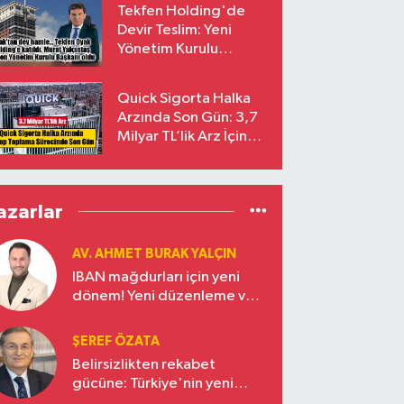
Tekfen Holding'de
Devir Teslim: Yeni
Yönetim Kurulu
Başkanı Prof. Dr. Murat
Yalçıntaş Oldu!
Quick Sigorta Halka
Arzında Son Gün: 3,7
Milyar TL’lik Arz İçin
Talepler Bugün Sona
Eriyor
azarlar
AV. AHMET BURAK YALÇIN
IBAN mağdurları için yeni
dönem! Yeni düzenleme ve
ceza indirim oranları
ŞEREF ÖZATA
Belirsizlikten rekabet
gücüne: Türkiye'nin yeni
ekonomi vizyonu