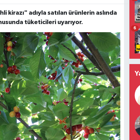
ihli kirazı" adıyla satılan ürünlerin aslında
nusunda tüketicileri uyarıyor.
6
Y