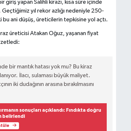
bir giriş yapan Salihli kirazı, kısa süre içinde
 Geçtiğimiz yıl rekor azlığı nedeniyle 250-
 bu ani düşüş, üreticilerin tepkisine yol açtı.
az üreticisi Atakan Oğuz, yaşanan fiyat
özetledi:
de bir mantık hatası yok mu? Bu kiraz
anıyor. İlacı, sulaması büyük maliyet.
çının iki dudağının arasına bırakılmasını
ştırmanın sonuçları açıklandı: Fındıkta doğru
m belirlendi
ntüle