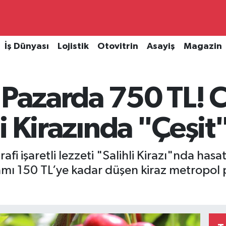
İş Dünyası
Lojistik
Otovitrin
Asayiş
Magazin
 Pazarda 750 TL! C
hli Kirazında "Çeşi
i işaretli lezzeti "Salihli Kirazı"nda hasa
ramı 150 TL’ye kadar düşen kiraz metropol 