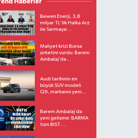
rend Haberler
Bewen Enerji, 3,8
milyar TL'lik Halka Arz
ile Sermaye
Piyasalarına Adım
Atıyor
Maliyet krizi Borsa
şirketini vurdu: Barem
Ambalaj’da
konkordato süreci
Audi tarihinin en
büyük SUV modeli
Q9, markanın yeni
amiral gemisi oluyor
Barem Ambalaj’da
yeni gelişme: BARMA
tüm BIST
endekslerinden
çıkarılıyor