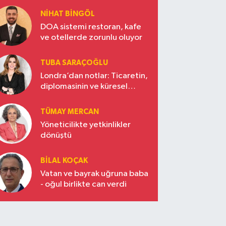
NIHAT BINGÖL
DOA sistemi restoran, kafe
ve otellerde zorunlu oluyor
TUBA SARAÇOĞLU
Londra’dan notlar: Ticaretin,
diplomasinin ve küresel
vizyonun başkentinde
Türkiye’nin yükselen gücü
TÜMAY MERCAN
Yöneticilikte yetkinlikler
dönüştü
BILAL KOÇAK
Vatan ve bayrak uğruna baba
- oğul birlikte can verdi