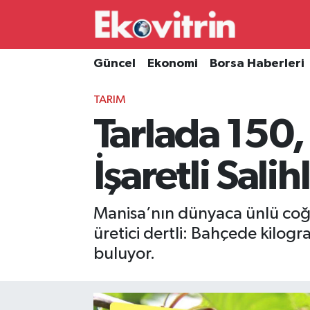
Güncel
Hava Durumu
Güncel
Ekonomi
Borsa Haberleri
Ekonomi
Trafik Durumu
TARIM
Tarlada 150,
Borsa Haberleri
Süper Lig Puan Durumu ve Fikstür
İş Dünyası
Tüm Manşetler
İşaretli Sali
Lojistik
Son Dakika Haberleri
Manisa’nın dünyaca ünlü coğraf
Otovitrin
Haber Arşivi
üretici dertli: Bahçede kilog
buluyor.
Asayiş
Magazin