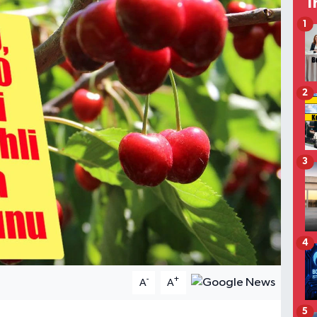
T
1
2
3
4
-
+
A
A
5