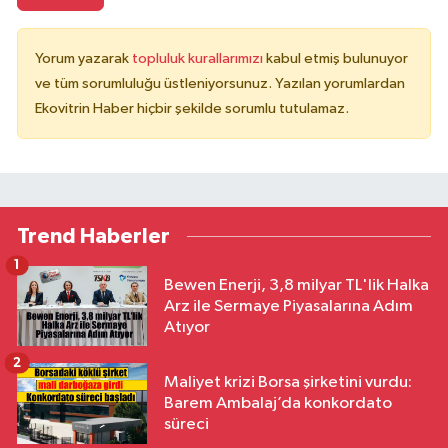
Yorum yazarak
topluluk kurallarımızı
kabul etmiş bulunuyor
ve tüm sorumluluğu üstleniyorsunuz. Yazılan yorumlardan
Ekovitrin Haber hiçbir şekilde sorumlu tutulamaz.
Trend Haberler
1
Bewen Enerji, 3,8 milyar TL'lik Halka
Arz ile Sermaye Piyasalarına Adım
Atıyor
2
Maliyet krizi Borsa şirketini vurdu:
Barem Ambalaj’da konkordato
süreci