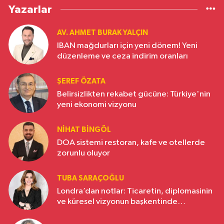
Yazarlar
AV. AHMET BURAK YALÇIN
IBAN mağdurları için yeni dönem! Yeni
düzenleme ve ceza indirim oranları
ŞEREF ÖZATA
Belirsizlikten rekabet gücüne: Türkiye'nin
yeni ekonomi vizyonu
NIHAT BINGÖL
DOA sistemi restoran, kafe ve otellerde
zorunlu oluyor
TUBA SARAÇOĞLU
Londra’dan notlar: Ticaretin, diplomasinin
ve küresel vizyonun başkentinde
Türkiye’nin yükselen gücü