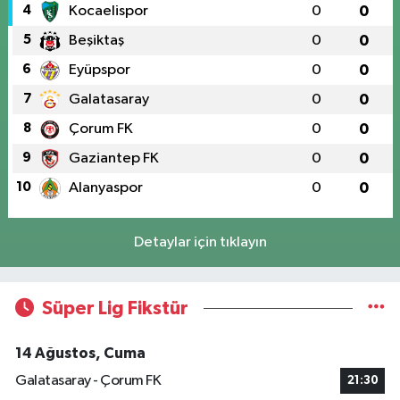
4
Kocaelispor
0
0
5
Beşiktaş
0
0
6
Eyüpspor
0
0
7
Galatasaray
0
0
8
Çorum FK
0
0
9
Gaziantep FK
0
0
10
Alanyaspor
0
0
Detaylar için tıklayın
Süper Lig Fikstür
14 Ağustos, Cuma
Galatasaray - Çorum FK
21:30