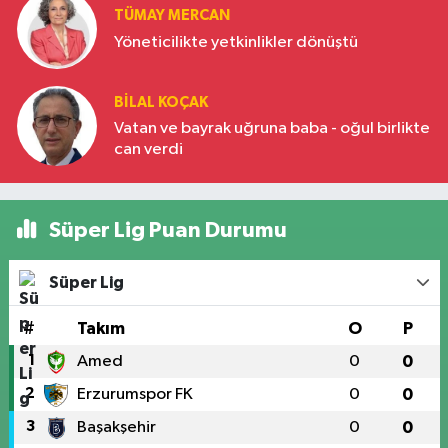
TÜMAY MERCAN
Yöneticilikte yetkinlikler dönüştü
BILAL KOÇAK
Vatan ve bayrak uğruna baba - oğul birlikte
can verdi
Süper Lig Puan Durumu
Süper Lig
#
Takım
O
P
1
Amed
0
0
2
Erzurumspor FK
0
0
3
Başakşehir
0
0