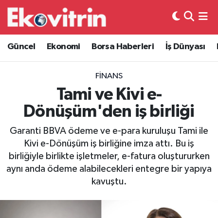
Güncel
Hava Durumu
Güncel
Ekonomi
Borsa Haberleri
İş Dünyası
Ekonomi
Trafik Durumu
FINANS
Borsa Haberleri
Süper Lig Puan Durumu ve Fikstür
Tami ve Kivi e-
Dönüşüm'den iş birliği
İş Dünyası
Tüm Manşetler
Garanti BBVA ödeme ve e-para kuruluşu Tami ile
Lojistik
Son Dakika Haberleri
Kivi e-Dönüşüm iş birliğine imza attı. Bu iş
birliğiyle birlikte işletmeler, e-fatura oluştururken
Otovitrin
Haber Arşivi
aynı anda ödeme alabilecekleri entegre bir yapıya
kavuştu.
Asayiş
Magazin