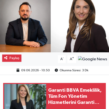
Gayrimenkul
Spor
Eğitim
Paylaş
-
+
A
A
09.06.2026 - 10:50
Okunma Süresi: 3 Dk
Garanti BBVA Emeklilik,
Tüm Fon Yönetim
Hizmetlerini Garanti
BBVA Mobil'e Taşıdı