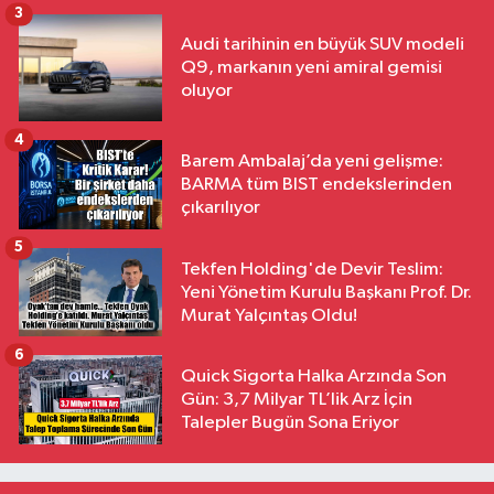
3
Audi tarihinin en büyük SUV modeli
Q9, markanın yeni amiral gemisi
oluyor
4
Barem Ambalaj’da yeni gelişme:
BARMA tüm BIST endekslerinden
çıkarılıyor
5
Tekfen Holding'de Devir Teslim:
Yeni Yönetim Kurulu Başkanı Prof. Dr.
Murat Yalçıntaş Oldu!
6
Quick Sigorta Halka Arzında Son
Gün: 3,7 Milyar TL’lik Arz İçin
Talepler Bugün Sona Eriyor