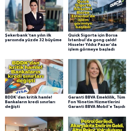
Şekerbank'tan yılın ilk
Quick Sigorta için Borsa
yarısında yüzde 32 büyüme
İstanbul’da gong çaldı!
Hisseler Yıldız Pazar’da
işlem görmeye başladı
BDDK'dan kritik hamle!
Garanti BBVA Emeklilik, Tüm
Bankaların kredi sınırları
Fon Yönetim Hizmetlerini
değişti
Garanti BBVA Mobil'e Taşıdı