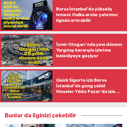
Borsa İstanbul’da yükseliş
ivmesi: Halka arzlar yatırımcı
ilgisini artırabilir
İzmir Otogarı'nda yeni dönem:
Yargıtay kararıyla işletme
belediyeye geçiyor
Quick Sigorta için Borsa
İstanbul’da gong çaldı!
Hisseler Yıldız Pazar’da işlem
görmeye başladı
Bunlar da ilginizi çekebilir