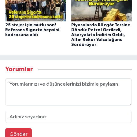
25 stajer için mutlu son!
Piyasalarda Rüzgâr Tersine
Referans Sigorta hepsini
Döndü: Petrol Geriledi,
kadrosuna aldı
Akaryakıta İndirim Geldi,
Altın Rekor Yolculuğunu
Sürdürüyor
Yorumlar
Gönder