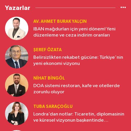
Yazarlar
AV. AHMET BURAK YALÇIN
IBAN mağdurları için yeni dönem! Yeni
düzenleme ve ceza indirim oranları
ŞEREF ÖZATA
Belirsizlikten rekabet gücüne: Türkiye'nin
yeni ekonomi vizyonu
NIHAT BINGÖL
DOA sistemi restoran, kafe ve otellerde
zorunlu oluyor
TUBA SARAÇOĞLU
Londra’dan notlar: Ticaretin, diplomasinin
ve küresel vizyonun başkentinde
Türkiye’nin yükselen gücü