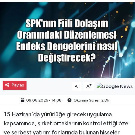
Gayrimenkul
Spor
Eğitim
Paylaş
-
+
A
A
09.06.2026 - 14:08
Okunma Süresi: 2 Dk
15 Haziran'da yürürlüğe girecek uygulama
kapsamında, şirket ortaklarının kontrol ettiği özel
ve serbest yatırım fonlarında bulunan hisseler