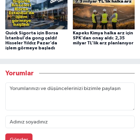
Quick Sigorta için Borsa
Kapeks Kimya halka arz için
İstanbul’da gong çaldı!
SPK’dan onay aldı: 2,35
Hisseler Yıldız Pazar’da
milyar TL’lik arz planlanıyor
işlem görmeye başladı
Yorumlar
Gönder