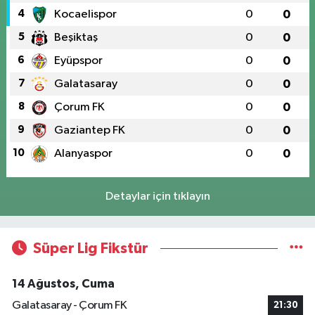
4
Kocaelispor
0
0
5
Beşiktaş
0
0
6
Eyüpspor
0
0
7
Galatasaray
0
0
8
Çorum FK
0
0
9
Gaziantep FK
0
0
10
Alanyaspor
0
0
Detaylar için tıklayın
Süper Lig Fikstür
14 Ağustos, Cuma
Galatasaray - Çorum FK
21:30