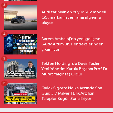
3
Audi tarihinin en büyük SUV modeli
Q9, markanın yeni amiral gemisi
oluyor
4
Barem Ambalaj’da yeni gelişme:
BARMA tüm BIST endekslerinden
çıkarılıyor
5
Tekfen Holding'de Devir Teslim:
Yeni Yönetim Kurulu Başkanı Prof. Dr.
Murat Yalçıntaş Oldu!
6
Quick Sigorta Halka Arzında Son
Gün: 3,7 Milyar TL’lik Arz İçin
Talepler Bugün Sona Eriyor