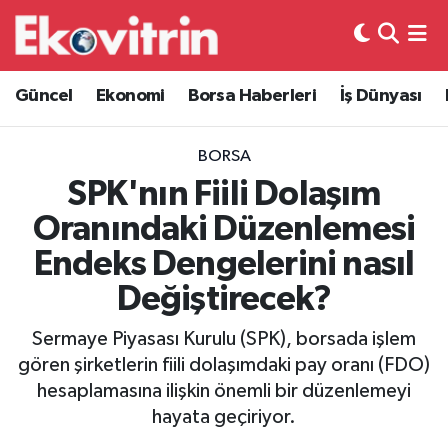
Güncel
Hava Durumu
Güncel
Ekonomi
Borsa Haberleri
İş Dünyası
Ekonomi
Trafik Durumu
BORSA
Borsa Haberleri
Süper Lig Puan Durumu ve Fikstür
SPK'nın Fiili Dolaşım
Oranındaki Düzenlemesi
İş Dünyası
Tüm Manşetler
Endeks Dengelerini nasıl
Lojistik
Son Dakika Haberleri
Değiştirecek?
Otovitrin
Haber Arşivi
Sermaye Piyasası Kurulu (SPK), borsada işlem
gören şirketlerin fiili dolaşımdaki pay oranı (FDO)
Asayiş
hesaplamasına ilişkin önemli bir düzenlemeyi
hayata geçiriyor.
Magazin