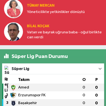
TÜMAY MERCAN
Yöneticilikte yetkinlikler dönüştü
BILAL KOÇAK
Vatan ve bayrak uğruna baba - oğul birlikte
can verdi
Süper Lig Puan Durumu
Süper Lig
#
Takım
O
P
1
Amed
0
0
2
Erzurumspor FK
0
0
3
Başakşehir
0
0