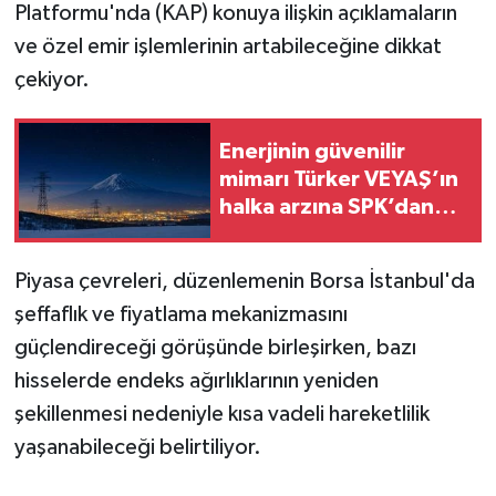
Platformu'nda (KAP) konuya ilişkin açıklamaların
ve özel emir işlemlerinin artabileceğine dikkat
çekiyor.
Enerjinin güvenilir
mimarı Türker VEYAŞ’ın
halka arzına SPK’dan
onay
Piyasa çevreleri, düzenlemenin Borsa İstanbul'da
şeffaflık ve fiyatlama mekanizmasını
güçlendireceği görüşünde birleşirken, bazı
hisselerde endeks ağırlıklarının yeniden
şekillenmesi nedeniyle kısa vadeli hareketlilik
yaşanabileceği belirtiliyor.