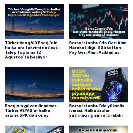
Türker Vangölü Enerji'nin
Borsa İstanbul'da Geri Alım
halka arz takvimi netleşti:
Hareketliliği: 5 Şirketten
Talep toplama 12
Pay Geri Alımı Açıklaması
Ağustos'ta başlıyor
Enerjinin güvenilir mimarı
Borsa İstanbul’da yükseliş
Türker VEYAŞ’ın halka
ivmesi: Halka arzlar
arzına SPK’dan onay
yatırımcı ilgisini artırabilir