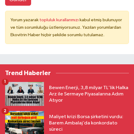
Yorum yazarak
topluluk kurallarımızı
kabul etmiş bulunuyor
ve tüm sorumluluğu üstleniyorsunuz. Yazılan yorumlardan
Ekovitrin Haber hiçbir şekilde sorumlu tutulamaz.
Trend Haberler
1
Bewen Enerji, 3,8 milyar TL'lik Halka
Arz ile Sermaye Piyasalarına Adım
Atıyor
2
Maliyet krizi Borsa şirketini vurdu:
Barem Ambalaj’da konkordato
süreci