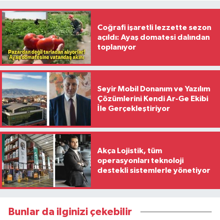
Coğrafi işaretli lezzette sezon
açıldı: Ayaş domatesi dalından
toplanıyor
Seyir Mobil Donanım ve Yazılım
Çözümlerini Kendi Ar-Ge Ekibi
İle Gerçekleştiriyor
Akça Lojistik, tüm
operasyonları teknoloji
destekli sistemlerle yönetiyor
Bunlar da ilginizi çekebilir