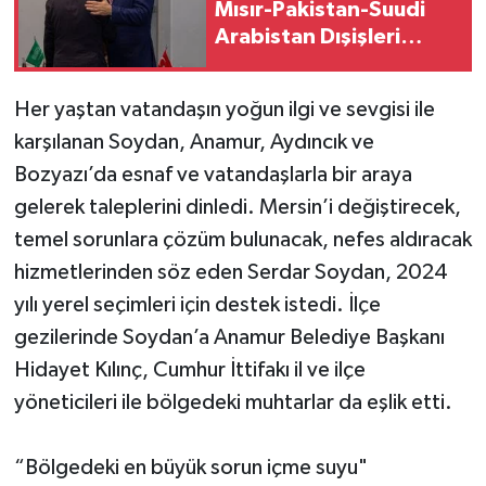
Mısır-Pakistan-Suudi
Arabistan Dışişleri
Bakanları Toplantısı'na
katıldı
Her yaştan vatandaşın yoğun ilgi ve sevgisi ile
karşılanan Soydan, Anamur, Aydıncık ve
Bozyazı’da esnaf ve vatandaşlarla bir araya
gelerek taleplerini dinledi. Mersin’i değiştirecek,
temel sorunlara çözüm bulunacak, nefes aldıracak
hizmetlerinden söz eden Serdar Soydan, 2024
yılı yerel seçimleri için destek istedi. İlçe
gezilerinde Soydan’a Anamur Belediye Başkanı
Hidayet Kılınç, Cumhur İttifakı il ve ilçe
yöneticileri ile bölgedeki muhtarlar da eşlik etti.
“Bölgedeki en büyük sorun içme suyu"