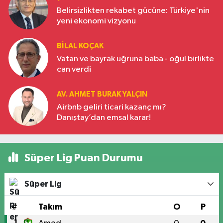
Belirsizlikten rekabet gücüne: Türkiye'nin
yeni ekonomi vizyonu
BILAL KOÇAK
Vatan ve bayrak uğruna baba - oğul birlikte
can verdi
AV. AHMET BURAK YALÇIN
Airbnb geliri ticari kazanç mı?
Danıştay’dan emsal karar!
Süper Lig Puan Durumu
Süper Lig
#
Takım
O
P
1