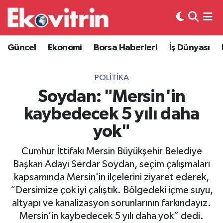
Güncel
Hava Durumu
Güncel
Ekonomi
Borsa Haberleri
İş Dünyası
Ekonomi
Trafik Durumu
POLITIKA
Borsa Haberleri
Süper Lig Puan Durumu ve Fikstür
Soydan: "Mersin'in
kaybedecek 5 yılı daha
İş Dünyası
Tüm Manşetler
yok"
Lojistik
Son Dakika Haberleri
Cumhur İttifakı Mersin Büyükşehir Belediye
Başkan Adayı Serdar Soydan, seçim çalışmaları
Otovitrin
Haber Arşivi
kapsamında Mersin'in ilçelerini ziyaret ederek,
“Dersimize çok iyi çalıştık. Bölgedeki içme suyu,
Asayiş
altyapı ve kanalizasyon sorunlarının farkındayız.
Mersin’in kaybedecek 5 yılı daha yok” dedi.
Magazin