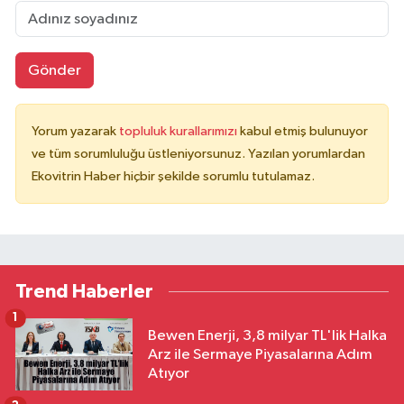
Gönder
Yorum yazarak
topluluk kurallarımızı
kabul etmiş bulunuyor
ve tüm sorumluluğu üstleniyorsunuz. Yazılan yorumlardan
Ekovitrin Haber hiçbir şekilde sorumlu tutulamaz.
Trend Haberler
1
Bewen Enerji, 3,8 milyar TL'lik Halka
Arz ile Sermaye Piyasalarına Adım
Atıyor