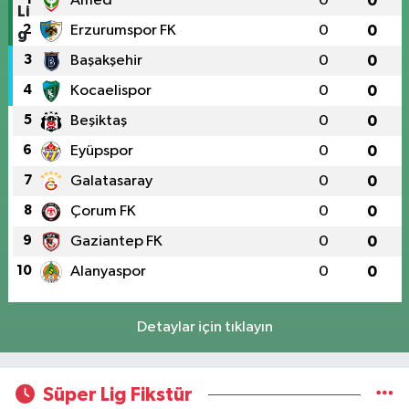
Amed
0
0
2
Erzurumspor FK
0
0
3
Başakşehir
0
0
4
Kocaelispor
0
0
5
Beşiktaş
0
0
6
Eyüpspor
0
0
7
Galatasaray
0
0
8
Çorum FK
0
0
9
Gaziantep FK
0
0
10
Alanyaspor
0
0
Detaylar için tıklayın
Süper Lig Fikstür