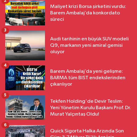
2
Maliyet krizi Borsa şirketini vurdu:
Barem Ambalaj’da konkordato
süreci
3
Audi tarihinin en büyük SUV modeli
Q9, markanın yeni amiral gemisi
oluyor
4
Barem Ambalaj’da yeni gelişme:
BARMA tüm BIST endekslerinden
çıkarılıyor
5
Tekfen Holding'de Devir Teslim:
Yeni Yönetim Kurulu Başkanı Prof. Dr.
Murat Yalçıntaş Oldu!
6
Quick Sigorta Halka Arzında Son