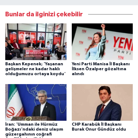
Bunlar da ilginizi çekebilir
Başkan Kepenek; 'Yaşanan
Yeni Parti Manisa İl Başkanı
gelişmeler ne kadar haklı
İlksen Özalper gözaltına
olduğumuzu ortaya koydu'
alındı
İran: 'Umman ile Hürmüz
CHP Karabük İl Başkanı
Boğazı'ndaki deniz ulaşım
Burak Onur Gündüz oldu
güzergahının coğrafi