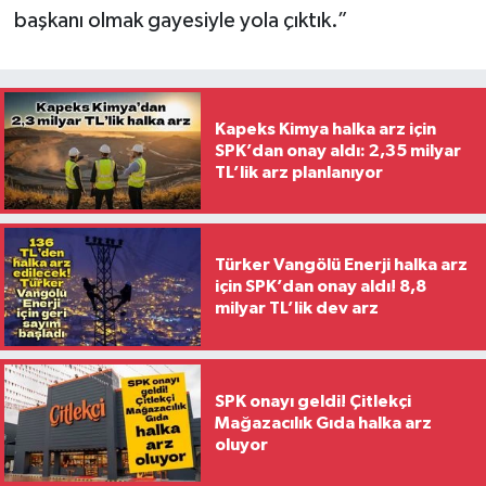
başkanı olmak gayesiyle yola çıktık.”
Kapeks Kimya halka arz için
SPK’dan onay aldı: 2,35 milyar
TL’lik arz planlanıyor
Türker Vangölü Enerji halka arz
için SPK’dan onay aldı! 8,8
milyar TL’lik dev arz
SPK onayı geldi! Çitlekçi
Mağazacılık Gıda halka arz
oluyor