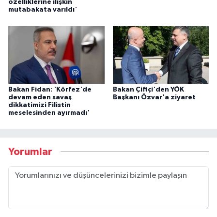
özelliklerine ilişkin
mutabakata varıldı'
Bakan Fidan: 'Körfez'de
Bakan Çiftçi'den YÖK
devam eden savaş
Başkanı Özvar'a ziyaret
dikkatimizi Filistin
meselesinden ayırmadı'
Yorumlar