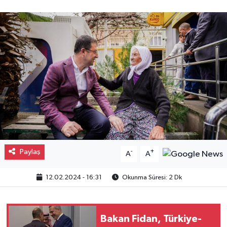
Gayrimenkul
Spor
Eğitim
Paylaş
-
+
A
A
12.02.2024 - 16:31
Okunma Süresi: 2 Dk
Bakan Fidan, Türkiye-