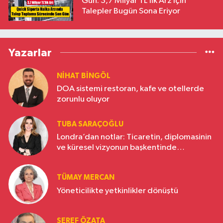
Gün: 3,7 Milyar TL’lik Arz İçin
Talepler Bugün Sona Eriyor
Yazarlar
NIHAT BINGÖL
DOA sistemi restoran, kafe ve otellerde
zorunlu oluyor
TUBA SARAÇOĞLU
Londra’dan notlar: Ticaretin, diplomasinin
ve küresel vizyonun başkentinde
Türkiye’nin yükselen gücü
TÜMAY MERCAN
Yöneticilikte yetkinlikler dönüştü
ŞEREF ÖZATA