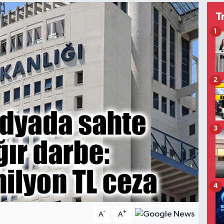
T
1
2
3
4
-
+
A
A