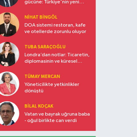
gücüne: Türkiye'nin yeni
ekonomi vizyonu
NIHAT BINGÖL
DOA sistemi restoran, kafe
ve otellerde zorunlu oluyor
TUBA SARAÇOĞLU
Londra’dan notlar: Ticaretin,
diplomasinin ve küresel
vizyonun başkentinde
Türkiye’nin yükselen gücü
TÜMAY MERCAN
Yöneticilikte yetkinlikler
dönüştü
BILAL KOÇAK
Vatan ve bayrak uğruna baba
- oğul birlikte can verdi