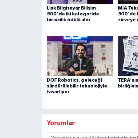
Link Bilgisayar Bilişim
MİA Tekno
500'de iki kategoride
500’de i
birincilik ödülü aldı
zirveye ç
DOF Robotics, geleceği
TERA’nın
sürdürülebilir teknolojiyle
birliğin
tasarlıyor
Yorumlar