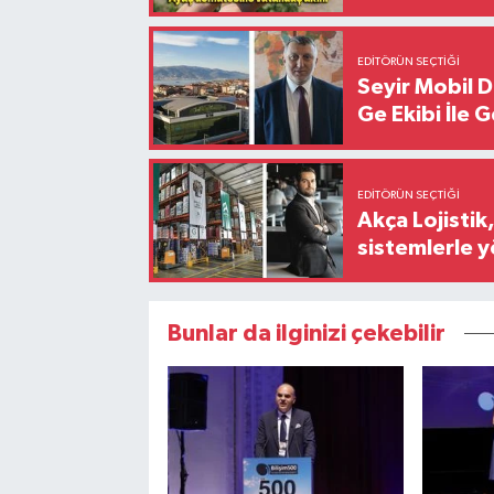
EDITÖRÜN SEÇTIĞI
Seyir Mobil 
Ge Ekibi İle 
EDITÖRÜN SEÇTIĞI
Akça Lojistik
sistemlerle 
Bunlar da ilginizi çekebilir