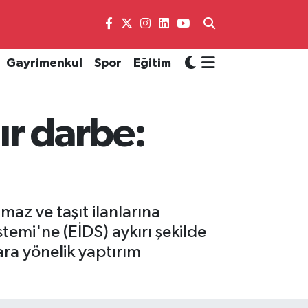
Gayrimenkul
Spor
Eğitim
ır darbe:
az ve taşıt ilanlarına
stemi'ne (EİDS) aykırı şekilde
ara yönelik yaptırım