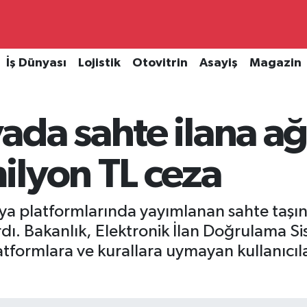
İş Dünyası
Lojistik
Otovitrin
Asayiş
Magazin
da sahte ilana ağ
ilyon TL ceza
ya platformlarında yayımlanan sahte taşınm
ırdı. Bakanlık, Elektronik İlan Doğrulama Si
latformlara ve kurallara uymayan kullanıcıl