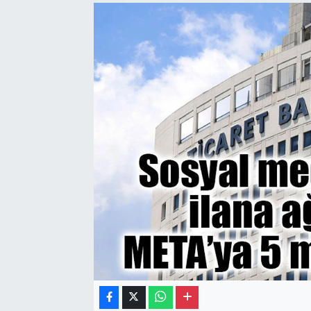
Gayrimenkul
Spor
Eğitim