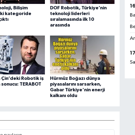
1
loji, Bilişim
DOF Robotik, Türkiye’nin
ki kategoride
teknoloji liderleri
Ba
ıktı
sıralamasında ilk 10
arasında
Be
Am
1
Sa
 Çin’deki Robotik iş
Hürmüz Boğazı dünya
in sonucu: TERABOT
piyasalarını sarsarken,
Gabar Türkiye'nin enerji
kalkanı oldu