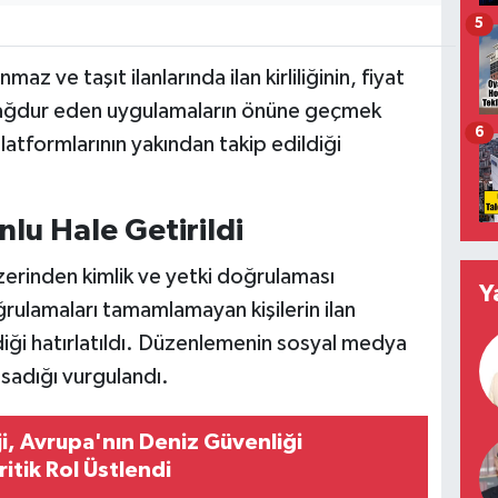
5
az ve taşıt ilanlarında ilan kirliliğinin, fiyat
 mağdur eden uygulamaların önüne geçmek
6
latformlarının yakından takip edildiği
lu Hale Getirildi
üzerinden kimlik ve yetki doğrulaması
Y
rulamaları tamamlamayan kişilerin ilan
iği hatırlatıldı. Düzenlemenin sosyal medya
psadığı vurgulandı.
i, Avrupa'nın Deniz Güvenliği
itik Rol Üstlendi