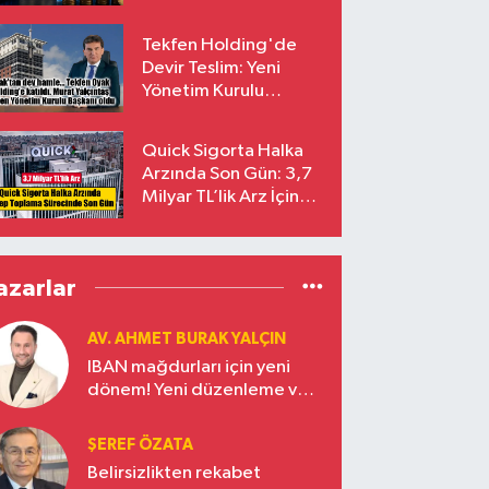
endekslerinden
çıkarılıyor
Tekfen Holding'de
Devir Teslim: Yeni
Yönetim Kurulu
Başkanı Prof. Dr. Murat
Yalçıntaş Oldu!
Quick Sigorta Halka
Arzında Son Gün: 3,7
Milyar TL’lik Arz İçin
Talepler Bugün Sona
Eriyor
azarlar
AV. AHMET BURAK YALÇIN
IBAN mağdurları için yeni
dönem! Yeni düzenleme ve
ceza indirim oranları
ŞEREF ÖZATA
Belirsizlikten rekabet