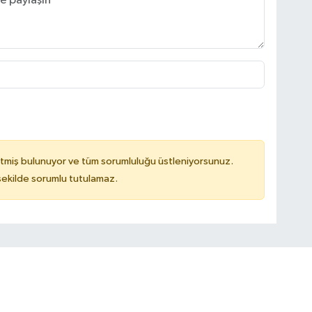
tmiş bulunuyor ve tüm sorumluluğu üstleniyorsunuz.
 şekilde sorumlu tutulamaz.