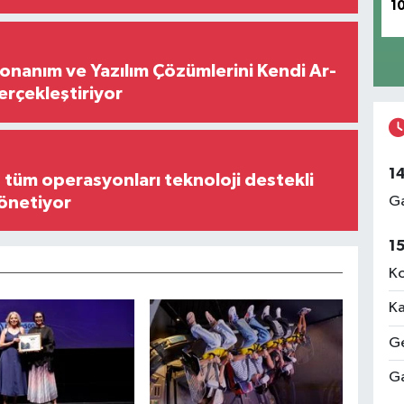
1
Donanım ve Yazılım Çözümlerini Kendi Ar-
Gerçekleştiriyor
1
, tüm operasyonları teknoloji destekli
yönetiyor
Ga
1
Ko
Ka
Ge
Ga