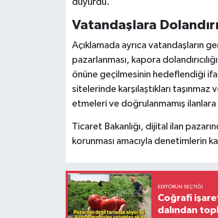
duyurdu.
Vatandaşlara Dolandırıc
Açıklamada ayrıca vatandaşların ge
pazarlanması, kapora dolandırıcılığı
önüne geçilmesinin hedeflendiği ifad
sitelerinde karşılaştıkları taşınmaz 
etmeleri ve doğrulanmamış ilanlara 
Ticaret Bakanlığı, dijital ilan pazarın
korunması amacıyla denetimlerin kara
EDITÖRÜN SEÇTIĞI
Coğrafi işare
dalından top