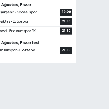
6 Ağustos, Pazar
şakşehir - Kocaelispor
19:00
şiktaş - Eyüpspor
21:30
ed - Erzurumspor FK
21:30
7 Ağustos, Pazartesi
msunspor - Göztepe
21:30