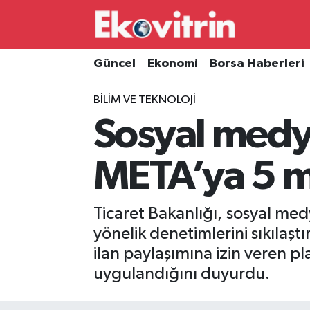
Güncel
Hava Durumu
Güncel
Ekonomi
Borsa Haberleri
Ekonomi
Trafik Durumu
BILIM VE TEKNOLOJI
Sosyal medya
Borsa Haberleri
Süper Lig Puan Durumu ve Fikstür
İş Dünyası
Tüm Manşetler
META’ya 5 m
Lojistik
Son Dakika Haberleri
Ticaret Bakanlığı, sosyal med
Otovitrin
Haber Arşivi
yönelik denetimlerini sıkılaşt
ilan paylaşımına izin veren p
Asayiş
uygulandığını duyurdu.
Magazin