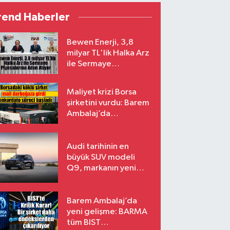
rend Haberler
Bewen Enerji, 3,8
milyar TL'lik Halka Arz
ile Sermaye
Piyasalarına Adım
Atıyor
Maliyet krizi Borsa
şirketini vurdu: Barem
Ambalaj’da
konkordato süreci
Audi tarihinin en
büyük SUV modeli
Q9, markanın yeni
amiral gemisi oluyor
Barem Ambalaj’da
yeni gelişme: BARMA
tüm BIST