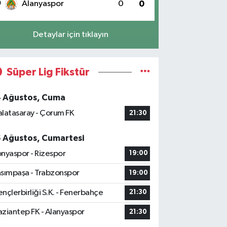
0
Alanyaspor
0
0
Detaylar için tıklayın
Süper Lig Fikstür
4 Ağustos, Cuma
latasaray - Çorum FK
21:30
5 Ağustos, Cumartesi
nyaspor - Rizespor
19:00
sımpaşa - Trabzonspor
19:00
nçlerbirliği S.K. - Fenerbahçe
21:30
ziantep FK - Alanyaspor
21:30