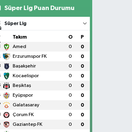
Süper Lig Puan Durumu
Süper Lig
#
Takım
O
P
1
Amed
0
0
2
Erzurumspor FK
0
0
3
Başakşehir
0
0
4
Kocaelispor
0
0
5
Beşiktaş
0
0
6
Eyüpspor
0
0
7
Galatasaray
0
0
8
Çorum FK
0
0
9
Gaziantep FK
0
0