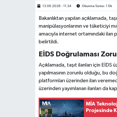
13.06.2026 - 11:24
Okunma Süresi: 1 Dk
Bakanlıktan yapılan açıklamada, taşınm
manipülasyonlarının ve tüketiciyi
amacıyla internet ortamındaki ilan p
belirtildi.
EİDS Doğrulaması Zorun
Açıklamada, taşıt ilanları için EİDS 
yapılmasının zorunlu olduğu, bu doğ
platformları üzerinden ilan veremed
üzerinden yayımlanan ilanları da ka
MİA Teknoloj
Projesinde Kr