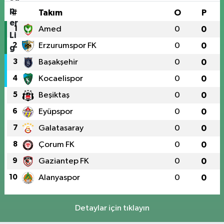
#
Takım
O
P
1
Amed
0
0
2
Erzurumspor FK
0
0
3
Başakşehir
0
0
4
Kocaelispor
0
0
5
Beşiktaş
0
0
6
Eyüpspor
0
0
7
Galatasaray
0
0
8
Çorum FK
0
0
9
Gaziantep FK
0
0
10
Alanyaspor
0
0
Detaylar için tıklayın