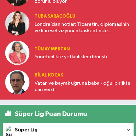
zorunlu oluyor
TUBA SARAÇOĞLU
Londra’dan notlar: Ticaretin, diplomasinin
ve küresel vizyonun başkentinde
Türkiye’nin yükselen gücü
TÜMAY MERCAN
Yöneticilikte yetkinlikler dönüştü
BILAL KOÇAK
Vatan ve bayrak uğruna baba - oğul birlikte
can verdi
Süper Lig Puan Durumu
Süper Lig