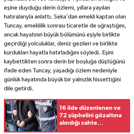
eşine duyduğu derin özlemi, yıllara yayılan
hatıralarıyla anlattı. Seka'dan emekli kaptan olan
Tuncay, emeklilik sonrası ticaretle de uğraştığını,
ancak hayatının büyük bölümünü eşiyle birlikte
geçirdiği yolculuklar, deniz gezileri ve birlikte
kurdukları hayatla hatırladığını söyledi. Eşini
kaybettikten sonra derin bir boşluğa düştüğünü
ifade eden Tuncay, yaşadığı özlem nedeniyle
günlük hayatında büyük bir yalnızlık hissettiğini
dile getirdi.
16 ilde düzenlenen ve
72 şüphelini gözaltına
alındığı sahte
vatandaşlık