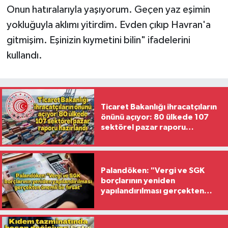
Onun hatıralarıyla yaşıyorum. Geçen yaz eşimin
yokluğuyla aklımı yitirdim. Evden çıkıp Havran'a
gitmişim. Eşinizin kıymetini bilin" ifadelerini
kullandı.
Ticaret Bakanlığı ihracatçıların
önünü açıyor: 80 ülkede 107
sektörel pazar raporu
hazırlandı
Palandöken: "Vergi ve SGK
borçlarının yeniden
yapılandırılması gerçekten
önemli bir fırsat"