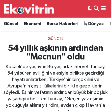
Güncel
Hava Durumu
Güncel
Ekonomi
Borsa Haberleri
İş Dünyası
Ekonomi
Trafik Durumu
GÜNCEL
Borsa Haberleri
Süper Lig Puan Durumu ve Fikstür
54 yıllık aşkının ardından
"Mecnun" oldu
İş Dünyası
Tüm Manşetler
Kocaeli'de yaşayan 86 yaşındaki Servet Tuncay,
Lojistik
Son Dakika Haberleri
54 yıl süren evliliğini ve eşiyle birlikte geçirdiği
hayatı anlatırken, Türkiye'nin birçok ilini ve
Otovitrin
Haber Arşivi
Avrupa'nın çeşitli ülkelerini birlikte gezdiklerini
söyledi. Eşinin vefatının ardından büyük bir boşluk
Asayiş
yaşadığını belirten Tuncay, "Geçen yaz eşimin
yokluğuyla aklımı yitirdim, evden çıkıp Havran'a
Magazin