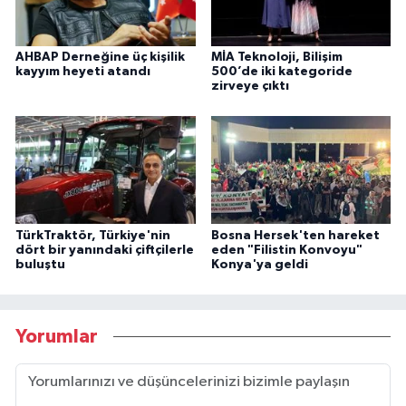
AHBAP Derneğine üç kişilik
MİA Teknoloji, Bilişim
kayyım heyeti atandı
500’de iki kategoride
zirveye çıktı
TürkTraktör, Türkiye'nin
Bosna Hersek'ten hareket
dört bir yanındaki çiftçilerle
eden "Filistin Konvoyu"
buluştu
Konya'ya geldi
Yorumlar