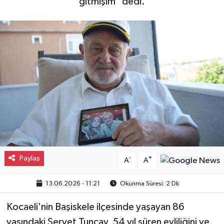
gitmişim" dedi.
Gayrimenkul
Spor
Eğitim
Paylaş
-
+
A
A
13.06.2026 - 11:21
Okunma Süresi: 2 Dk
Kocaeli'nin Başiskele ilçesinde yaşayan 86
yaşındaki Servet Tuncay, 54 yıl süren evliliğini ve