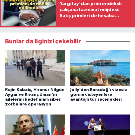
Yargıtay'dan prim endeksli
çalışana tazminat müjdesi:
Satış primleri de hesaba
katılacak
Bunlar da ilginizi çekebilir
Rojin Kabaiş, Hiranur Nilgün
Jolly’den Karadağ’ı vizesiz
Aygar ve Kıvanç Uman'ın
görmek isteyenlere
ailelerini hedef alam siber
avantajlı tur seçenekleri
zorbalara operasyon