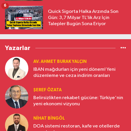
6
Quick Sigorta Halka Arzında Son
Gün: 3,7 Milyar TL’lik Arz İçin
Talepler Bugün Sona Eriyor
Yazarlar
AV. AHMET BURAK YALÇIN
IBAN mağdurları için yeni dönem! Yeni
düzenleme ve ceza indirim oranları
ŞEREF ÖZATA
Belirsizlikten rekabet gücüne: Türkiye'nin
yeni ekonomi vizyonu
NIHAT BINGÖL
DOA sistemi restoran, kafe ve otellerde