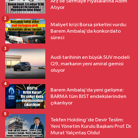
Arz ile Sermaye Piyasalarına Adım
Atıyor
2
Maliyet krizi Borsa şirketini vurdu:
Barem Ambalaj’da konkordato
süreci
3
Audi tarihinin en büyük SUV modeli
Q9, markanın yeni amiral gemisi
oluyor
4
Barem Ambalaj’da yeni gelişme:
BARMA tüm BIST endekslerinden
çıkarılıyor
5
Tekfen Holding'de Devir Teslim:
Yeni Yönetim Kurulu Başkanı Prof. Dr.
Murat Yalçıntaş Oldu!