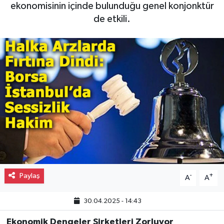
ekonomisinin içinde bulunduğu genel konjonktür
Gayrimenkul
de etkili.
Spor
Eğitim
Paylaş
-
+
A
A
30.04.2025 - 14:43
Ekonomik Dengeler Şirketleri Zorluyor