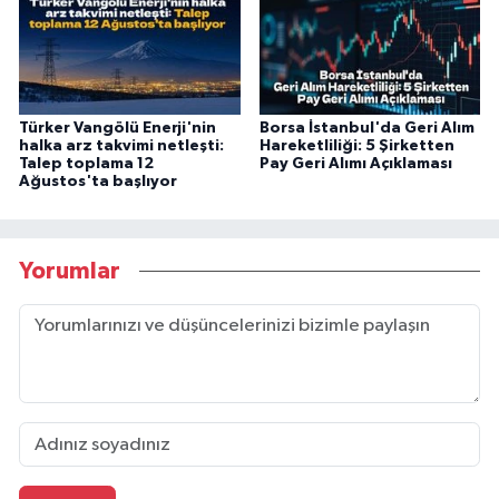
Türker Vangölü Enerji'nin
Borsa İstanbul'da Geri Alım
halka arz takvimi netleşti:
Hareketliliği: 5 Şirketten
Talep toplama 12
Pay Geri Alımı Açıklaması
Ağustos'ta başlıyor
Yorumlar