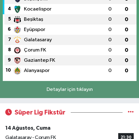
4
Kocaelispor
0
0
5
Beşiktaş
0
0
6
Eyüpspor
0
0
7
Galatasaray
0
0
8
Çorum FK
0
0
9
Gaziantep FK
0
0
10
Alanyaspor
0
0
Detaylar için tıklayın
Süper Lig Fikstür
14 Ağustos, Cuma
Galatasaray - Çorum FK
21:30