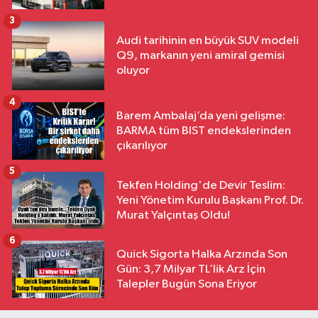
3
Audi tarihinin en büyük SUV modeli
Q9, markanın yeni amiral gemisi
oluyor
4
Barem Ambalaj’da yeni gelişme:
BARMA tüm BIST endekslerinden
çıkarılıyor
5
Tekfen Holding'de Devir Teslim:
Yeni Yönetim Kurulu Başkanı Prof. Dr.
Murat Yalçıntaş Oldu!
6
Quick Sigorta Halka Arzında Son
Gün: 3,7 Milyar TL’lik Arz İçin
Talepler Bugün Sona Eriyor