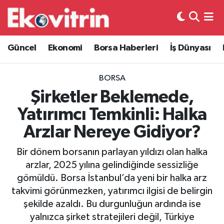
Güncel
Hava Durumu
Güncel
Ekonomi
Borsa Haberleri
İş Dünyası
Ekonomi
Trafik Durumu
BORSA
Borsa Haberleri
Süper Lig Puan Durumu ve Fikstür
Şirketler Beklemede,
Yatırımcı Temkinli: Halka
İş Dünyası
Tüm Manşetler
Arzlar Nereye Gidiyor?
Lojistik
Son Dakika Haberleri
Bir dönem borsanın parlayan yıldızı olan halka
arzlar, 2025 yılına gelindiğinde sessizliğe
Otovitrin
Haber Arşivi
gömüldü. Borsa İstanbul’da yeni bir halka arz
takvimi görünmezken, yatırımcı ilgisi de belirgin
Asayiş
şekilde azaldı. Bu durgunluğun ardında ise
yalnızca şirket stratejileri değil, Türkiye
Magazin