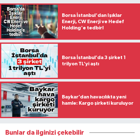
Borsa İstanbul'dan Işıklar
Enerji, CW Enerji ve Hedef
Holding'e tedbir!
Borsa İstanbul’da 3 şirket 1
trilyon TL’yi aştı
Baykar’dan havacılıkta yeni
hamle: Kargo şirketi kuruluyor
Bunlar da ilginizi çekebilir