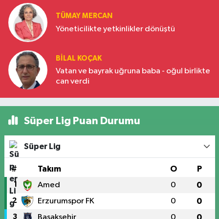
TÜMAY MERCAN
Yöneticilikte yetkinlikler dönüştü
BILAL KOÇAK
Vatan ve bayrak uğruna baba - oğul birlikte
can verdi
Süper Lig Puan Durumu
Süper Lig
#
Takım
O
P
1
Amed
0
0
2
Erzurumspor FK
0
0
3
Başakşehir
0
0