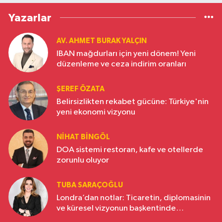
Yazarlar
AV. AHMET BURAK YALÇIN
IBAN mağdurları için yeni dönem! Yeni
düzenleme ve ceza indirim oranları
ŞEREF ÖZATA
Belirsizlikten rekabet gücüne: Türkiye'nin
yeni ekonomi vizyonu
NIHAT BINGÖL
DOA sistemi restoran, kafe ve otellerde
zorunlu oluyor
TUBA SARAÇOĞLU
Londra’dan notlar: Ticaretin, diplomasinin
ve küresel vizyonun başkentinde
Türkiye’nin yükselen gücü