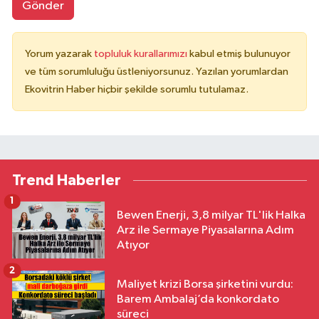
Gönder
Yorum yazarak
topluluk kurallarımızı
kabul etmiş bulunuyor
ve tüm sorumluluğu üstleniyorsunuz. Yazılan yorumlardan
Ekovitrin Haber hiçbir şekilde sorumlu tutulamaz.
Trend Haberler
1
Bewen Enerji, 3,8 milyar TL'lik Halka
Arz ile Sermaye Piyasalarına Adım
Atıyor
2
Maliyet krizi Borsa şirketini vurdu:
Barem Ambalaj’da konkordato
süreci