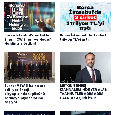
Borsa İstanbul'dan Işıklar
Borsa İstanbul’da 3 şirket 1
Enerji, CW Enerji ve Hedef
trilyon TL’yi aştı
Holding'e tedbir!
Türker VEYAŞ halka arz
METGÜN ENERJİ
ediliyor Enerji
İZAHNAMESİNDE YER ALAN
altyapısındaki gücünü
TAAHHÜTLER ADIM ADIM
sermaye piyasalarına
HAYATA GEÇİRİLİYOR
taşıyor