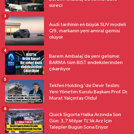
süreci
3
Audi tarihinin en büyük SUV modeli
Q9, markanın yeni amiral gemisi
oluyor
4
Barem Ambalaj’da yeni gelişme:
BARMA tüm BIST endekslerinden
çıkarılıyor
5
Tekfen Holding'de Devir Teslim:
Yeni Yönetim Kurulu Başkanı Prof. Dr.
Murat Yalçıntaş Oldu!
6
Quick Sigorta Halka Arzında Son
Gün: 3,7 Milyar TL’lik Arz İçin
Talepler Bugün Sona Eriyor