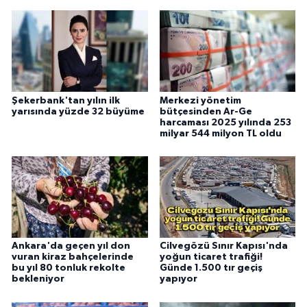
Şekerbank'tan yılın ilk
Merkezi yönetim
yarısında yüzde 32 büyüme
bütçesinden Ar-Ge
harcaması 2025 yılında 253
milyar 544 milyon TL oldu
Ankara'da geçen yıl don
Cilvegözü Sınır Kapısı'nda
vuran kiraz bahçelerinde
yoğun ticaret trafiği!
bu yıl 80 tonluk rekolte
Günde 1.500 tır geçiş
bekleniyor
yapıyor