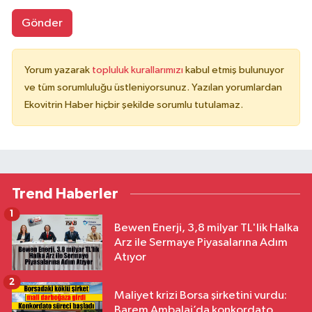
Gönder
Yorum yazarak
topluluk kurallarımızı
kabul etmiş bulunuyor
ve tüm sorumluluğu üstleniyorsunuz. Yazılan yorumlardan
Ekovitrin Haber hiçbir şekilde sorumlu tutulamaz.
Trend Haberler
1
Bewen Enerji, 3,8 milyar TL'lik Halka
Arz ile Sermaye Piyasalarına Adım
Atıyor
2
Maliyet krizi Borsa şirketini vurdu:
Barem Ambalaj’da konkordato