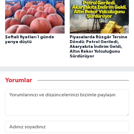
Şeftali fiyatları 1 günde
Piyasalarda Rüzgâr Tersine
yarıya düştü
Döndü: Petrol Geriledi,
Akaryakıta İndirim Geldi,
Altın Rekor Yolculuğunu
Sürdürüyor
Yorumlar