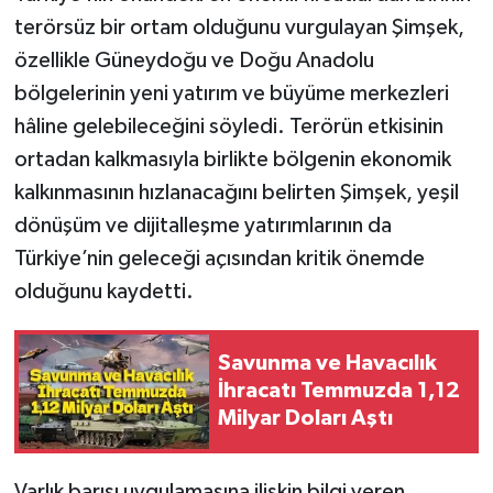
terörsüz bir ortam olduğunu vurgulayan Şimşek,
özellikle Güneydoğu ve Doğu Anadolu
bölgelerinin yeni yatırım ve büyüme merkezleri
hâline gelebileceğini söyledi. Terörün etkisinin
ortadan kalkmasıyla birlikte bölgenin ekonomik
kalkınmasının hızlanacağını belirten Şimşek, yeşil
dönüşüm ve dijitalleşme yatırımlarının da
Türkiye’nin geleceği açısından kritik önemde
olduğunu kaydetti.
Savunma ve Havacılık
İhracatı Temmuzda 1,12
Milyar Doları Aştı
Varlık barışı uygulamasına ilişkin bilgi veren