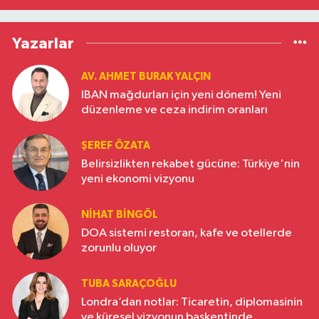
Yazarlar
AV. AHMET BURAK YALÇIN
IBAN mağdurları için yeni dönem! Yeni
düzenleme ve ceza indirim oranları
ŞEREF ÖZATA
Belirsizlikten rekabet gücüne: Türkiye'nin
yeni ekonomi vizyonu
NIHAT BINGÖL
DOA sistemi restoran, kafe ve otellerde
zorunlu oluyor
TUBA SARAÇOĞLU
Londra’dan notlar: Ticaretin, diplomasinin
ve küresel vizyonun başkentinde