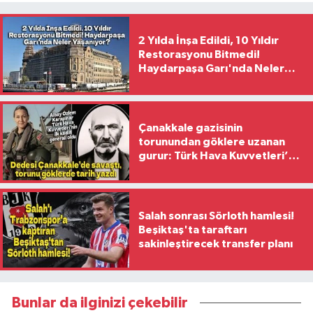
2 Yılda İnşa Edildi, 10 Yıldır
Restorasyonu Bitmedi!
Haydarpaşa Garı'nda Neler
Yaşanıyor?
Çanakkale gazisinin
torunundan göklere uzanan
gurur: Türk Hava Kuvvetleri’nin
ilk kadın generali oldu
Salah sonrası Sörloth hamlesi!
Beşiktaş'ta taraftarı
sakinleştirecek transfer planı
Bunlar da ilginizi çekebilir