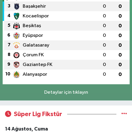
3
Başakşehir
0
0
4
Kocaelispor
0
0
5
Beşiktaş
0
0
6
Eyüpspor
0
0
7
Galatasaray
0
0
8
Çorum FK
0
0
9
Gaziantep FK
0
0
10
Alanyaspor
0
0
Detaylar için tıklayın
Süper Lig Fikstür
14 Ağustos, Cuma