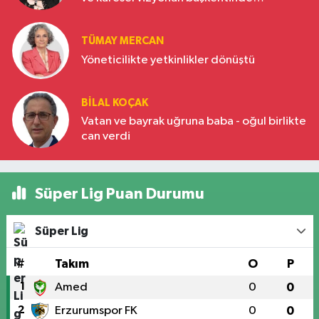
Türkiye’nin yükselen gücü
TÜMAY MERCAN
Yöneticilikte yetkinlikler dönüştü
BILAL KOÇAK
Vatan ve bayrak uğruna baba - oğul birlikte
can verdi
Süper Lig Puan Durumu
Süper Lig
#
Takım
O
P
1
Amed
0
0
2
Erzurumspor FK
0
0