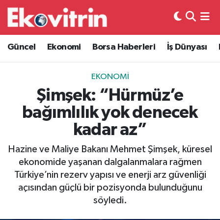
Güncel
Hava Durumu
Güncel
Ekonomi
Borsa Haberleri
İş Dünyası
Ekonomi
Trafik Durumu
EKONOMI
Borsa Haberleri
Süper Lig Puan Durumu ve Fikstür
Şimşek: “Hürmüz’e
bağımlılık yok denecek
İş Dünyası
Tüm Manşetler
kadar az”
Lojistik
Son Dakika Haberleri
Hazine ve Maliye Bakanı Mehmet Şimşek, küresel
ekonomide yaşanan dalgalanmalara rağmen
Otovitrin
Haber Arşivi
Türkiye’nin rezerv yapısı ve enerji arz güvenliği
açısından güçlü bir pozisyonda bulunduğunu
Asayiş
söyledi.
Magazin