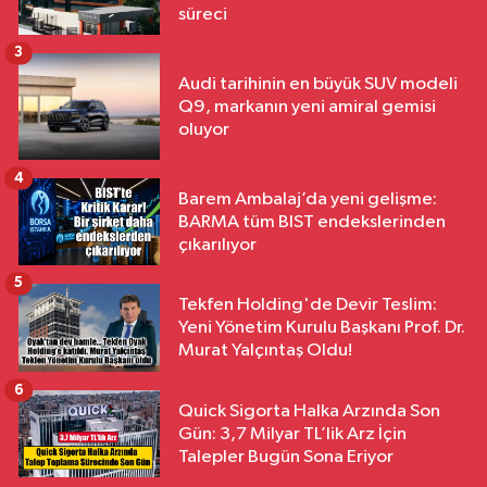
süreci
3
Audi tarihinin en büyük SUV modeli
Q9, markanın yeni amiral gemisi
oluyor
4
Barem Ambalaj’da yeni gelişme:
BARMA tüm BIST endekslerinden
çıkarılıyor
5
Tekfen Holding'de Devir Teslim:
Yeni Yönetim Kurulu Başkanı Prof. Dr.
Murat Yalçıntaş Oldu!
6
Quick Sigorta Halka Arzında Son
Gün: 3,7 Milyar TL’lik Arz İçin
Talepler Bugün Sona Eriyor