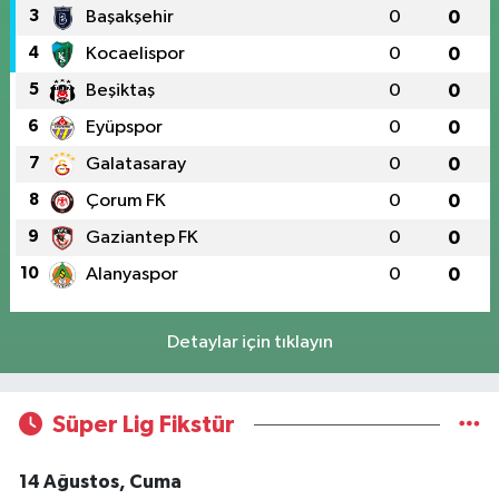
3
Başakşehir
0
0
4
Kocaelispor
0
0
5
Beşiktaş
0
0
6
Eyüpspor
0
0
7
Galatasaray
0
0
8
Çorum FK
0
0
9
Gaziantep FK
0
0
10
Alanyaspor
0
0
Detaylar için tıklayın
Süper Lig Fikstür
14 Ağustos, Cuma