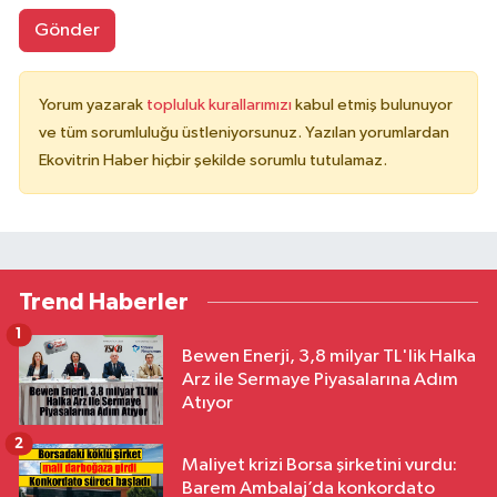
Gönder
Yorum yazarak
topluluk kurallarımızı
kabul etmiş bulunuyor
ve tüm sorumluluğu üstleniyorsunuz. Yazılan yorumlardan
Ekovitrin Haber hiçbir şekilde sorumlu tutulamaz.
Trend Haberler
1
Bewen Enerji, 3,8 milyar TL'lik Halka
Arz ile Sermaye Piyasalarına Adım
Atıyor
2
Maliyet krizi Borsa şirketini vurdu:
Barem Ambalaj’da konkordato