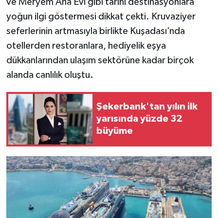
ve Meryem Ana Evi gibi tarihi destinasyonlara
yoğun ilgi göstermesi dikkat çekti. Kruvaziyer
seferlerinin artmasıyla birlikte Kuşadası’nda
otellerden restoranlara, hediyelik eşya
dükkanlarından ulaşım sektörüne kadar birçok
alanda canlılık oluştu.
Şekerbank'tan yılın ilk
yarısında yüzde 32
büyüme