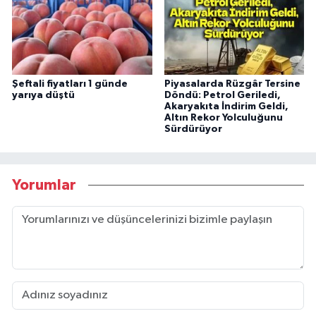
Şeftali fiyatları 1 günde
Piyasalarda Rüzgâr Tersine
yarıya düştü
Döndü: Petrol Geriledi,
Akaryakıta İndirim Geldi,
Altın Rekor Yolculuğunu
Sürdürüyor
Yorumlar