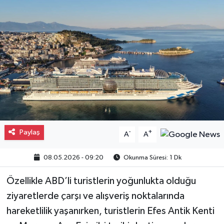
Gayrimenkul
Spor
Eğitim
Paylaş
-
+
A
A
08.05.2026 - 09:20
Okunma Süresi: 1 Dk
Özellikle ABD’li turistlerin yoğunlukta olduğu
ziyaretlerde çarşı ve alışveriş noktalarında
hareketlilik yaşanırken, turistlerin Efes Antik Kenti