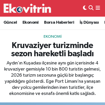
Güncel
Hava Durumu
Güncel
Ekonomi
Borsa Haberleri
İş Dünyası
Ekonomi
Trafik Durumu
EKONOMI
Borsa Haberleri
Süper Lig Puan Durumu ve Fikstür
Kruvaziyer turizminde
sezon hareketli başladı
İş Dünyası
Tüm Manşetler
Aydın’ın Kuşadası ilçesine aynı gün içerisinde 4
Lojistik
Son Dakika Haberleri
kruvaziyer gemisiyle 10 bin 800 turistin gelmesi,
2026 turizm sezonuna güçlü bir başlangıç
Otovitrin
Haber Arşivi
yapıldığını gösterdi. Ege Port Limanı’na yanaşan
dev yolcu gemilerinden inen turistler, ilçe
Asayiş
ekonomisine ve esnafa önemli katkı sağladı.
Magazin