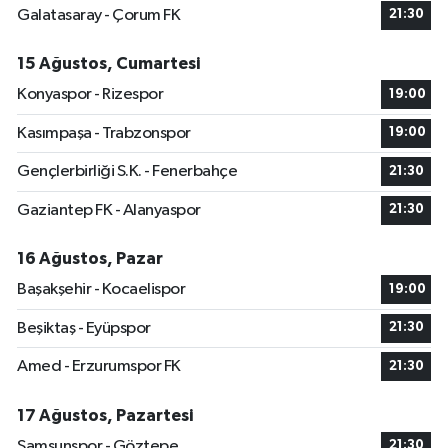
Galatasaray - Çorum FK
21:30
15 Ağustos, Cumartesi
Konyaspor - Rizespor
19:00
Kasımpaşa - Trabzonspor
19:00
Gençlerbirliği S.K. - Fenerbahçe
21:30
Gaziantep FK - Alanyaspor
21:30
16 Ağustos, Pazar
Başakşehir - Kocaelispor
19:00
Beşiktaş - Eyüpspor
21:30
Amed - Erzurumspor FK
21:30
17 Ağustos, Pazartesi
Samsunspor - Göztepe
21:30