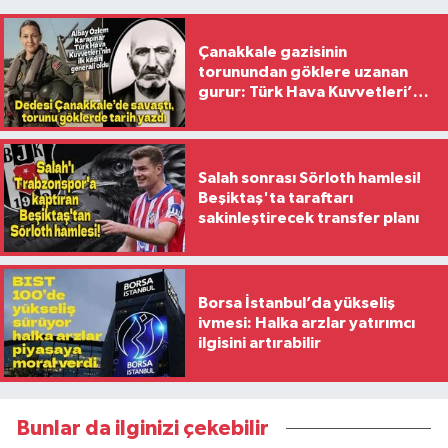
Çanakkale gazisinin
torunundan göklere uzanan
gurur: Türk Hava Kuvvetleri’nin
ilk kadın generali oldu
Salah sonrası Sörloth hamlesi!
Beşiktaş'ta taraftarı
sakinleştirecek transfer planı
Borsa İstanbul’da yükseliş
ivmesi: Halka arzlar yatırımcı
ilgisini artırabilir
Bunlar da ilginizi çekebilir