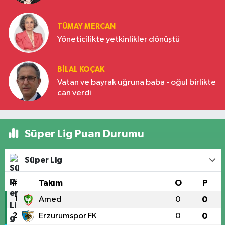
Türkiye’nin yükselen gücü
TÜMAY MERCAN
Yöneticilikte yetkinlikler dönüştü
BILAL KOÇAK
Vatan ve bayrak uğruna baba - oğul birlikte
can verdi
Süper Lig Puan Durumu
Süper Lig
#
Takım
O
P
1
Amed
0
0
2
Erzurumspor FK
0
0