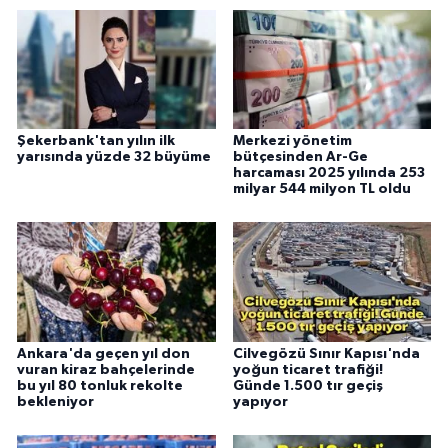
Şekerbank'tan yılın ilk
Merkezi yönetim
yarısında yüzde 32 büyüme
bütçesinden Ar-Ge
harcaması 2025 yılında 253
milyar 544 milyon TL oldu
Ankara'da geçen yıl don
Cilvegözü Sınır Kapısı'nda
vuran kiraz bahçelerinde
yoğun ticaret trafiği!
bu yıl 80 tonluk rekolte
Günde 1.500 tır geçiş
bekleniyor
yapıyor