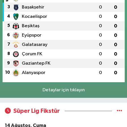
3
Başakşehir
0
0
4
Kocaelispor
0
0
5
Beşiktaş
0
0
6
Eyüpspor
0
0
7
Galatasaray
0
0
8
Çorum FK
0
0
9
Gaziantep FK
0
0
10
Alanyaspor
0
0
Detaylar için tıklayın
Süper Lig Fikstür
14 Ağustos, Cuma