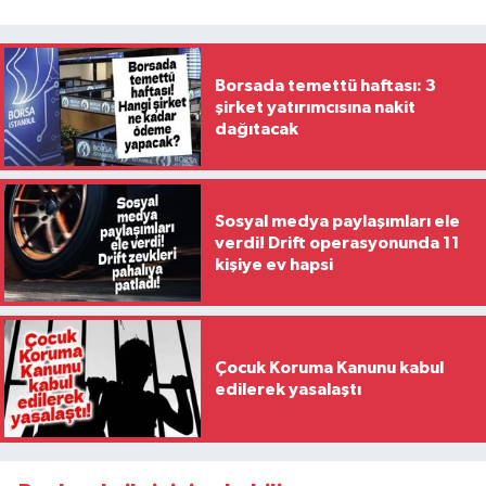
Borsada temettü haftası: 3
şirket yatırımcısına nakit
dağıtacak
Sosyal medya paylaşımları ele
verdi! Drift operasyonunda 11
kişiye ev hapsi
Çocuk Koruma Kanunu kabul
edilerek yasalaştı