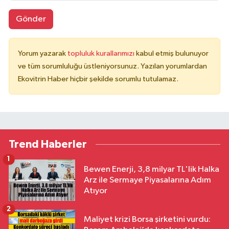
Gönder
Yorum yazarak
topluluk kurallarımızı
kabul etmiş bulunuyor
ve tüm sorumluluğu üstleniyorsunuz. Yazılan yorumlardan
Ekovitrin Haber hiçbir şekilde sorumlu tutulamaz.
Trend Haberler
1
Bewen Enerji, 3,8 milyar TL'lik Halka
Arz ile Sermaye Piyasalarına Adım
Atıyor
2
Maliyet krizi Borsa şirketini vurdu: