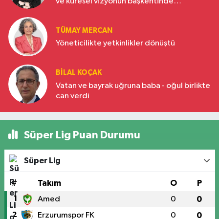
ve küresel vizyonun başkentinde
Türkiye’nin yükselen gücü
TÜMAY MERCAN
Yöneticilikte yetkinlikler dönüştü
BILAL KOÇAK
Vatan ve bayrak uğruna baba - oğul birlikte
can verdi
Süper Lig Puan Durumu
Süper Lig
#
Takım
O
P
1
Amed
0
0
2
Erzurumspor FK
0
0