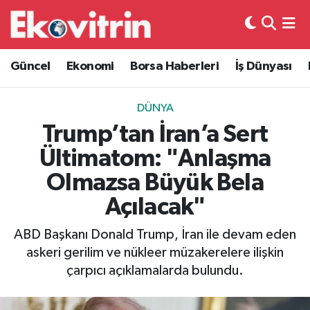
Güncel
Hava Durumu
Güncel
Ekonomi
Borsa Haberleri
İş Dünyası
Ekonomi
Trafik Durumu
DÜNYA
Borsa Haberleri
Süper Lig Puan Durumu ve Fikstür
Trump’tan İran’a Sert
Ültimatom: "Anlaşma
İş Dünyası
Tüm Manşetler
Olmazsa Büyük Bela
Lojistik
Son Dakika Haberleri
Açılacak"
Otovitrin
Haber Arşivi
ABD Başkanı Donald Trump, İran ile devam eden
askeri gerilim ve nükleer müzakerelere ilişkin
Asayiş
çarpıcı açıklamalarda bulundu.
Magazin