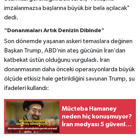
imzalanmazsa başlarına büyük bir bela açılacak"
dedi.
"Donanmaları Artık Denizin Dibinde"
Son dönemde yaşanan askeri temaslara değinen
Başkan Trump, ABD’nin ateş gücünün İran’dan
katbekat üstün olduğunu vurguladı. İran
donanmasının daha önceki operasyonlarda büyük
ölçüde etkisiz hale getirildiğini savunan Trump, şu
ifadeleri kullandı:
Mücteba Hamaney
neden hiç konuşmuyor?
İran medyası 5 güvenlik
endişesini açıkladı