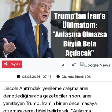
Gayrimenkul
Spor
Eğitim
Paylaş
-
+
A
A
08.05.2026 - 07:48
Okunma Süresi: 1 Dk
Lincoln Anıtı’ndaki yenileme çalışmalarını
denetlediği sırada gazetecilerin sorularını
yanıtlayan Trump, İran'ın bir an önce masaya
oturması gerektiğini belirterek, "Anlaşma