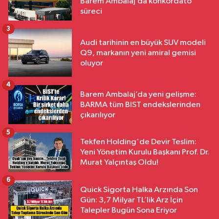
Barem Ambalaj’da konkordato
süreci
3
Audi tarihinin en büyük SUV modeli
Q9, markanın yeni amiral gemisi
oluyor
4
Barem Ambalaj’da yeni gelişme:
BARMA tüm BIST endekslerinden
çıkarılıyor
5
Tekfen Holding'de Devir Teslim:
Yeni Yönetim Kurulu Başkanı Prof. Dr.
Murat Yalçıntaş Oldu!
6
Quick Sigorta Halka Arzında Son
Gün: 3,7 Milyar TL’lik Arz İçin
Talepler Bugün Sona Eriyor