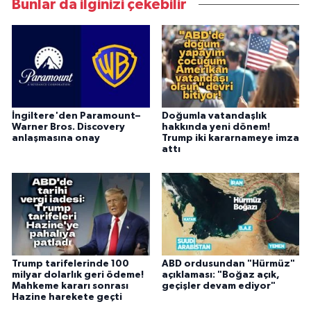
Bunlar da ilginizi çekebilir
İngiltere'den Paramount–
Doğumla vatandaşlık
Warner Bros. Discovery
hakkında yeni dönem!
anlaşmasına onay
Trump iki kararnameye imza
attı
Trump tarifelerinde 100
ABD ordusundan "Hürmüz"
milyar dolarlık geri ödeme!
açıklaması: "Boğaz açık,
Mahkeme kararı sonrası
geçişler devam ediyor"
Hazine harekete geçti