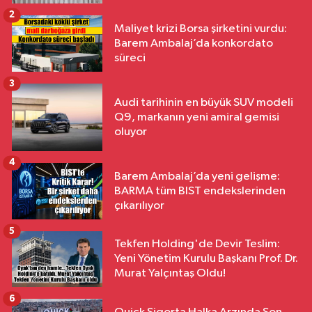
2
Maliyet krizi Borsa şirketini vurdu:
Barem Ambalaj’da konkordato
süreci
3
Audi tarihinin en büyük SUV modeli
Q9, markanın yeni amiral gemisi
oluyor
4
Barem Ambalaj’da yeni gelişme:
BARMA tüm BIST endekslerinden
çıkarılıyor
5
Tekfen Holding'de Devir Teslim:
Yeni Yönetim Kurulu Başkanı Prof. Dr.
Murat Yalçıntaş Oldu!
6