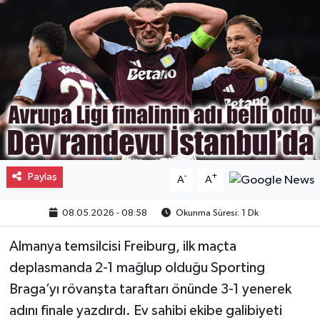
Gayrimenkul
Spor
Eğitim
Paylaş
-
+
A
A
08.05.2026 - 08:58
Okunma Süresi: 1 Dk
Almanya temsilcisi Freiburg, ilk maçta
deplasmanda 2-1 mağlup olduğu Sporting
Braga’yı rövanşta taraftarı önünde 3-1 yenerek
adını finale yazdırdı. Ev sahibi ekibe galibiyeti