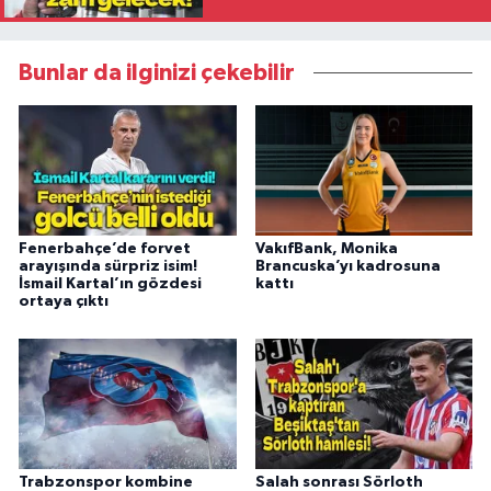
Bunlar da ilginizi çekebilir
Fenerbahçe’de forvet
VakıfBank, Monika
arayışında sürpriz isim!
Brancuska’yı kadrosuna
İsmail Kartal’ın gözdesi
kattı
ortaya çıktı
Trabzonspor kombine
Salah sonrası Sörloth