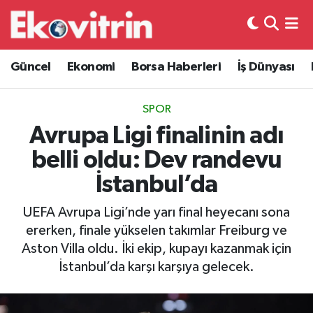
Güncel
Hava Durumu
Güncel
Ekonomi
Borsa Haberleri
İş Dünyası
Ekonomi
Trafik Durumu
SPOR
Borsa Haberleri
Süper Lig Puan Durumu ve Fikstür
Avrupa Ligi finalinin adı
belli oldu: Dev randevu
İş Dünyası
Tüm Manşetler
İstanbul’da
Lojistik
Son Dakika Haberleri
UEFA Avrupa Ligi’nde yarı final heyecanı sona
ererken, finale yükselen takımlar Freiburg ve
Otovitrin
Haber Arşivi
Aston Villa oldu. İki ekip, kupayı kazanmak için
İstanbul’da karşı karşıya gelecek.
Asayiş
Magazin