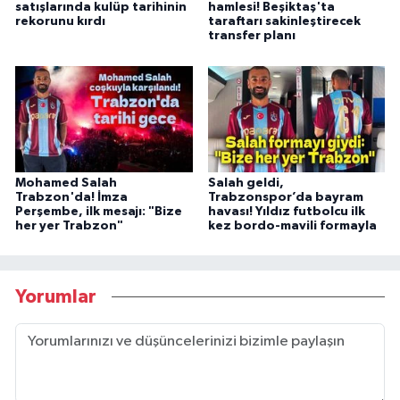
satışlarında kulüp tarihinin
hamlesi! Beşiktaş'ta
rekorunu kırdı
taraftarı sakinleştirecek
transfer planı
Mohamed Salah
Salah geldi,
Trabzon'da! İmza
Trabzonspor’da bayram
Perşembe, ilk mesajı: "Bize
havası! Yıldız futbolcu ilk
her yer Trabzon"
kez bordo-mavili formayla
Yorumlar