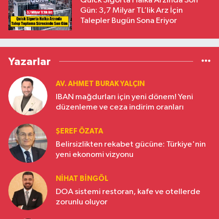
Quick Sigorta Halka Arzında Son
Gün: 3,7 Milyar TL’lik Arz İçin
Talepler Bugün Sona Eriyor
Yazarlar
AV. AHMET BURAK YALÇIN
IBAN mağdurları için yeni dönem! Yeni
düzenleme ve ceza indirim oranları
ŞEREF ÖZATA
Belirsizlikten rekabet gücüne: Türkiye'nin
yeni ekonomi vizyonu
NIHAT BINGÖL
DOA sistemi restoran, kafe ve otellerde
zorunlu oluyor