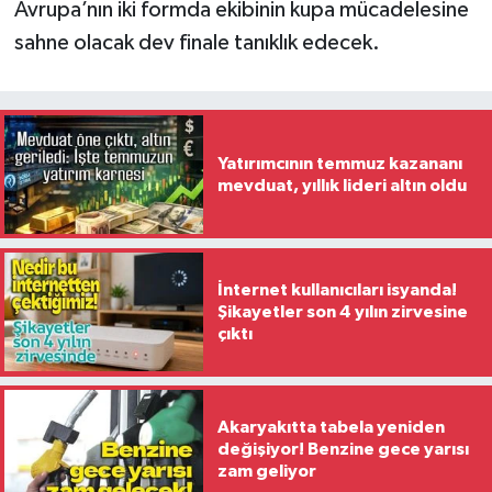
Avrupa’nın iki formda ekibinin kupa mücadelesine
sahne olacak dev finale tanıklık edecek.
Yatırımcının temmuz kazananı
mevduat, yıllık lideri altın oldu
İnternet kullanıcıları isyanda!
Şikayetler son 4 yılın zirvesine
çıktı
Akaryakıtta tabela yeniden
değişiyor! Benzine gece yarısı
zam geliyor