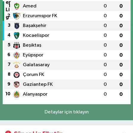
1
Amed
0
0
2
Erzurumspor FK
0
0
3
Başakşehir
0
0
4
Kocaelispor
0
0
5
Beşiktaş
0
0
6
Eyüpspor
0
0
7
Galatasaray
0
0
8
Çorum FK
0
0
9
Gaziantep FK
0
0
10
Alanyaspor
0
0
Detaylar için tıklayın