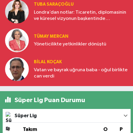
TUBA SARAÇOĞLU
Londra’dan notlar: Ticaretin, diplomasinin
ve küresel vizyonun başkentinde
Türkiye’nin yükselen gücü
TÜMAY MERCAN
Yöneticilikte yetkinlikler dönüştü
BILAL KOÇAK
Vatan ve bayrak uğruna baba - oğul birlikte
can verdi
Süper Lig Puan Durumu
Süper Lig
#
Takım
O
P