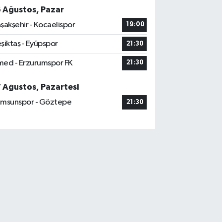
6 Ağustos, Pazar
şakşehir - Kocaelispor
19:00
şiktaş - Eyüpspor
21:30
ed - Erzurumspor FK
21:30
7 Ağustos, Pazartesi
msunspor - Göztepe
21:30