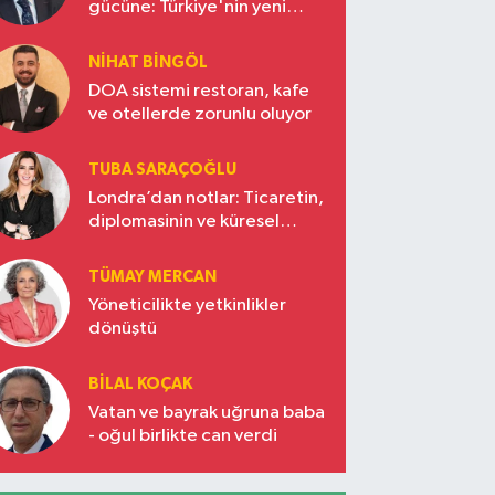
gücüne: Türkiye'nin yeni
ekonomi vizyonu
NIHAT BINGÖL
DOA sistemi restoran, kafe
ve otellerde zorunlu oluyor
TUBA SARAÇOĞLU
Londra’dan notlar: Ticaretin,
diplomasinin ve küresel
vizyonun başkentinde
Türkiye’nin yükselen gücü
TÜMAY MERCAN
Yöneticilikte yetkinlikler
dönüştü
BILAL KOÇAK
Vatan ve bayrak uğruna baba
- oğul birlikte can verdi