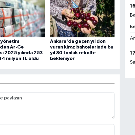
1
Ba
Be
Am
 yönetim
Ankara'da geçen yıl don
nden Ar-Ge
vuran kiraz bahçelerinde bu
ı 2025 yılında 253
yıl 80 tonluk rekolte
1
44 milyon TL oldu
bekleniyor
Sa