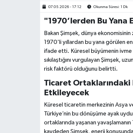
07.05.2026 - 17:12
Okunma Süresi: 1 Dk
"1970’lerden Bu Yana 
Bakan Şimşek, dünya ekonomisinin z
1970'li yıllardan bu yana görülen en
ifade etti. Küresel büyümenin ivme 
sıkılaştığını vurgulayan Şimşek, uzun 
risk faktörü olduğunu belirtti.
Ticaret Ortaklarındaki
Etkileyecek
Küresel ticaretin merkezinin Asya 
Türkiye’nin bu dönüşüme ayak uydur
ortaklarında yaşanan yavaşlamanın 
kaydeden Şimşek, enerji konusunda 