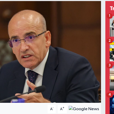
T
1
2
3
4
-
+
A
A