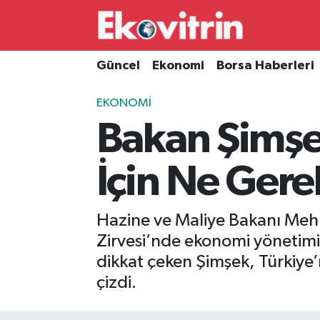
Güncel
Hava Durumu
Güncel
Ekonomi
Borsa Haberleri
Ekonomi
Trafik Durumu
EKONOMI
Bakan Şimşe
Borsa Haberleri
Süper Lig Puan Durumu ve Fikstür
İş Dünyası
Tüm Manşetler
İçin Ne Gere
Lojistik
Son Dakika Haberleri
Hazine ve Maliye Bakanı Meh
Otovitrin
Haber Arşivi
Zirvesi’nde ekonomi yönetimi
dikkat çeken Şimşek, Türkiye
Asayiş
çizdi.
Magazin