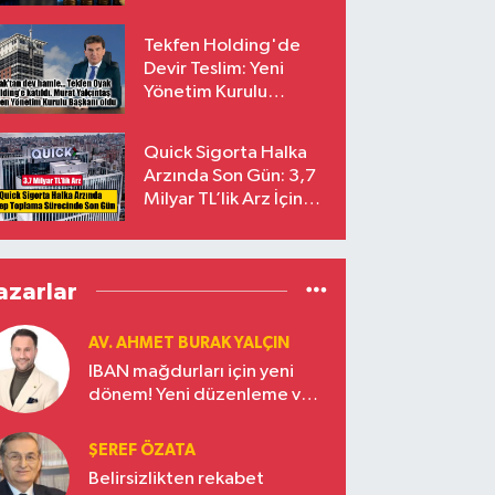
endekslerinden
çıkarılıyor
Tekfen Holding'de
Devir Teslim: Yeni
Yönetim Kurulu
Başkanı Prof. Dr. Murat
Yalçıntaş Oldu!
Quick Sigorta Halka
Arzında Son Gün: 3,7
Milyar TL’lik Arz İçin
Talepler Bugün Sona
Eriyor
azarlar
AV. AHMET BURAK YALÇIN
IBAN mağdurları için yeni
dönem! Yeni düzenleme ve
ceza indirim oranları
ŞEREF ÖZATA
Belirsizlikten rekabet