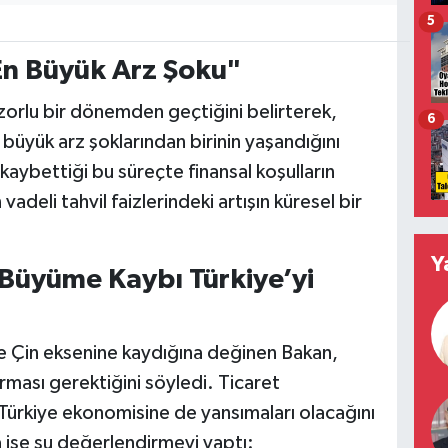
5
En Büyük Arz Şoku"
orlu bir dönemden geçtiğini belirterek,
6
 büyük arz şoklarından birinin yaşandığını
kaybettiği bu süreçte finansal koşulların
vadeli tahvil faizlerindeki artışın küresel bir
Y
 Büyüme Kaybı Türkiye’yi
ve Çin eksenine kaydığına değinen Bakan,
ması gerektiğini söyledi. Ticaret
Türkiye ekonomisine de yansımaları olacağını
ise şu değerlendirmeyi yaptı: