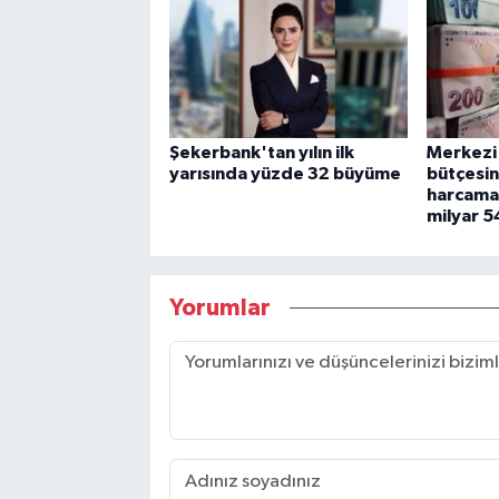
Şekerbank'tan yılın ilk
Merkezi
yarısında yüzde 32 büyüme
bütçesi
harcamas
milyar 5
Yorumlar