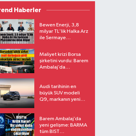
rend Haberler
Bewen Enerji, 3,8
milyar TL'lik Halka Arz
ile Sermaye
Piyasalarına Adım
Atıyor
Maliyet krizi Borsa
şirketini vurdu: Barem
Ambalaj’da
konkordato süreci
Audi tarihinin en
büyük SUV modeli
Q9, markanın yeni
amiral gemisi oluyor
Barem Ambalaj’da
yeni gelişme: BARMA
tüm BIST