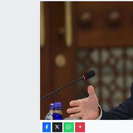
Gayrimenkul
Spor
Eğitim