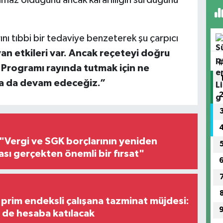
nı tıbbi bir tedaviye benzeterek şu çarpıcı
an etkileri var. Ancak reçeteyi doğru
Programı rayında tutmak için ne
a da devam edeceğiz.”
"Vergi ve SGK borçlarının yeniden
ası gerçekten önemli bir fırsat"
prim endeksli çalışana tazminat müjdesi:
i de hesaba katılacak