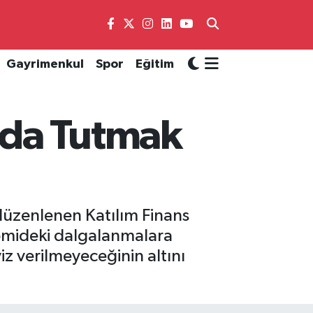
Gayrimenkul
Spor
Eğitim
nda Tutmak
düzenlenen Katılım Finans
nomideki dalgalanmalara
z verilmeyeceğinin altını