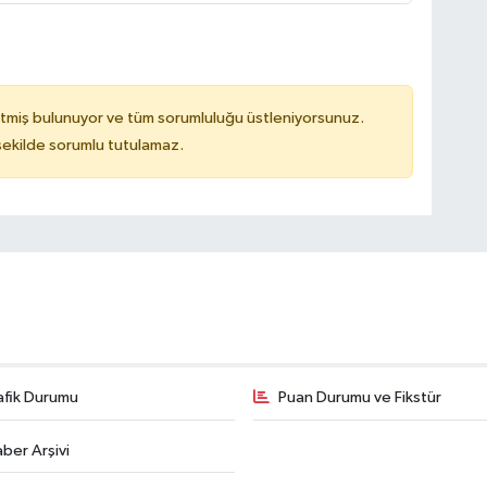
tmiş bulunuyor ve tüm sorumluluğu üstleniyorsunuz.
 şekilde sorumlu tutulamaz.
afik Durumu
Puan Durumu ve Fikstür
ber Arşivi