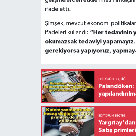
ifade etti.
Şimşek, mevcut ekonomi politikaları
ifadeleri kullandı:
“Her tedavinin y
okumazsak tedaviyi yapamayız. 
gerekiyorsa yapıyoruz, yapmay
EDITÖRÜN SEÇTIĞI
Palandöken: 
yapılandırılm
EDITÖRÜN SEÇTIĞI
Yargıtay'dan 
Satış primler