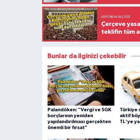
EDITÖRÜN SEÇTIĞI
Çerçeve yasa
teklifin tüm a
Bunlar da ilginizi çekebilir
Palandöken: "Vergi ve SGK
Türkiye 
borçlarının yeniden
aktif bü
yapılandırılması gerçekten
TL'ye ya
önemli bir fırsat"