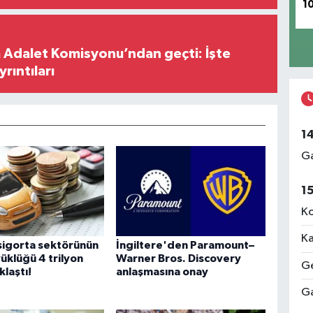
1
 Adalet Komisyonu’ndan geçti: İşte
yrıntıları
1
Ga
1
Ko
Ka
sigorta sektörünün
İngiltere'den Paramount–
yüklüğü 4 trilyon
Warner Bros. Discovery
Ge
klaştı!
anlaşmasına onay
Ga