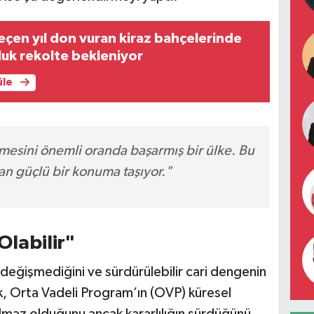
çen yıl don vuran kiraz bahçelerinde
nluk rekolte bekleniyor
üle
rmesini önemli oranda başarmış bir ülke. Bu
an güçlü bir konuma taşıyor."
Olabilir"
değişmediğini ve sürdürülebilir cari dengenin
, Orta Vadeli Program’ın (OVP) küresel
lmaz olduğunu ancak kararlılığın sürdüğünü