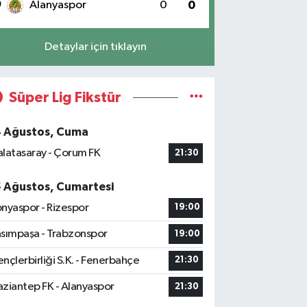
0
Alanyaspor
0
0
Detaylar için tıklayın
Süper Lig Fikstür
4 Ağustos, Cuma
latasaray - Çorum FK
21:30
5 Ağustos, Cumartesi
nyaspor - Rizespor
19:00
sımpaşa - Trabzonspor
19:00
nçlerbirliği S.K. - Fenerbahçe
21:30
ziantep FK - Alanyaspor
21:30