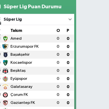
Süper Lig Puan Durumu
Süper Lig
#
Takım
O
P
1
Amed
0
0
2
Erzurumspor FK
0
0
3
Başakşehir
0
0
4
Kocaelispor
0
0
5
Beşiktaş
0
0
6
Eyüpspor
0
0
7
Galatasaray
0
0
8
Çorum FK
0
0
9
Gaziantep FK
0
0