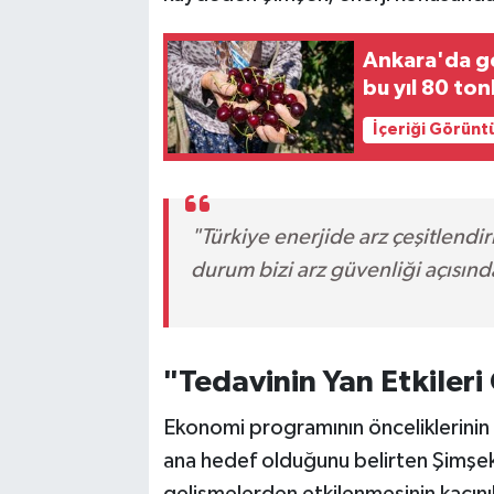
Ankara'da ge
bu yıl 80 to
İçeriği Görünt
"Türkiye enerjide arz çeşitlendi
durum bizi arz güvenliği açısınd
"Tedavinin Yan Etkileri 
Ekonomi programının önceliklerinin 
ana hedef olduğunu belirten Şimşek
gelişmelerden etkilenmesinin kaçını