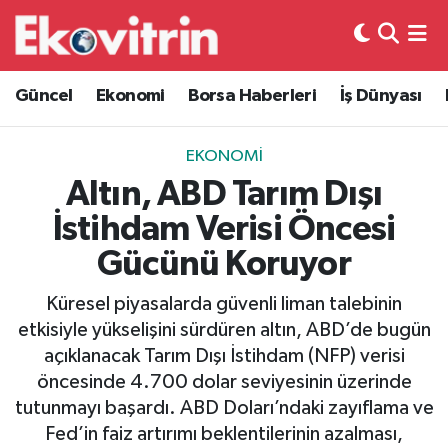
Güncel
Hava Durumu
Güncel
Ekonomi
Borsa Haberleri
İş Dünyası
Ekonomi
Trafik Durumu
EKONOMI
Borsa Haberleri
Süper Lig Puan Durumu ve Fikstür
Altın, ABD Tarım Dışı
İstihdam Verisi Öncesi
İş Dünyası
Tüm Manşetler
Gücünü Koruyor
Lojistik
Son Dakika Haberleri
Küresel piyasalarda güvenli liman talebinin
etkisiyle yükselişini sürdüren altın, ABD’de bugün
Otovitrin
Haber Arşivi
açıklanacak Tarım Dışı İstihdam (NFP) verisi
öncesinde 4.700 dolar seviyesinin üzerinde
Asayiş
tutunmayı başardı. ABD Doları’ndaki zayıflama ve
Fed’in faiz artırımı beklentilerinin azalması,
Magazin