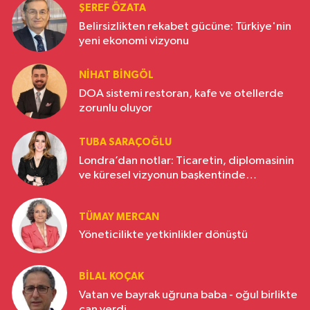
ŞEREF ÖZATA
Belirsizlikten rekabet gücüne: Türkiye'nin
yeni ekonomi vizyonu
NIHAT BINGÖL
DOA sistemi restoran, kafe ve otellerde
zorunlu oluyor
TUBA SARAÇOĞLU
Londra’dan notlar: Ticaretin, diplomasinin
ve küresel vizyonun başkentinde
Türkiye’nin yükselen gücü
TÜMAY MERCAN
Yöneticilikte yetkinlikler dönüştü
BILAL KOÇAK
Vatan ve bayrak uğruna baba - oğul birlikte
can verdi