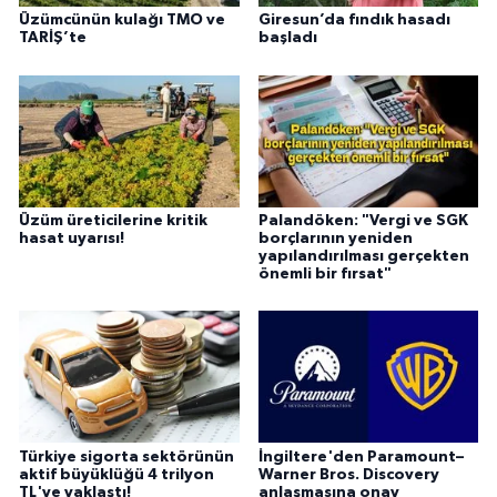
Üzümcünün kulağı TMO ve
Giresun’da fındık hasadı
TARİŞ’te
başladı
Üzüm üreticilerine kritik
Palandöken: "Vergi ve SGK
hasat uyarısı!
borçlarının yeniden
yapılandırılması gerçekten
önemli bir fırsat"
Türkiye sigorta sektörünün
İngiltere'den Paramount–
aktif büyüklüğü 4 trilyon
Warner Bros. Discovery
TL'ye yaklaştı!
anlaşmasına onay