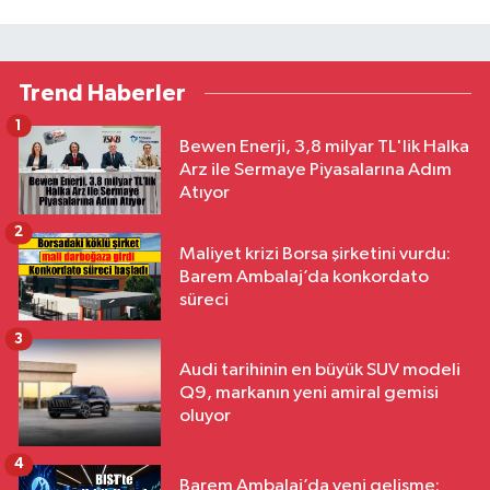
Trend Haberler
1
Bewen Enerji, 3,8 milyar TL'lik Halka
Arz ile Sermaye Piyasalarına Adım
Atıyor
2
Maliyet krizi Borsa şirketini vurdu:
Barem Ambalaj’da konkordato
süreci
3
Audi tarihinin en büyük SUV modeli
Q9, markanın yeni amiral gemisi
oluyor
4
Barem Ambalaj’da yeni gelişme: