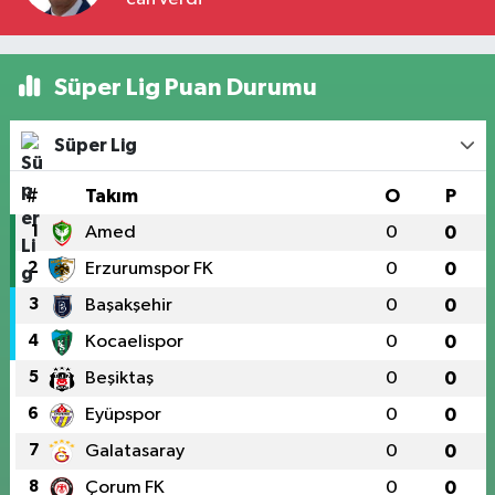
Süper Lig Puan Durumu
Süper Lig
#
Takım
O
P
1
Amed
0
0
2
Erzurumspor FK
0
0
3
Başakşehir
0
0
4
Kocaelispor
0
0
5
Beşiktaş
0
0
6
Eyüpspor
0
0
7
Galatasaray
0
0
8
Çorum FK
0
0