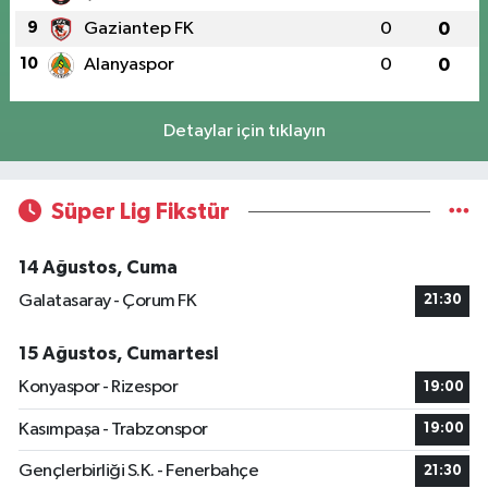
9
Gaziantep FK
0
0
10
Alanyaspor
0
0
Detaylar için tıklayın
Süper Lig Fikstür
14 Ağustos, Cuma
Galatasaray - Çorum FK
21:30
15 Ağustos, Cumartesi
Konyaspor - Rizespor
19:00
Kasımpaşa - Trabzonspor
19:00
Gençlerbirliği S.K. - Fenerbahçe
21:30