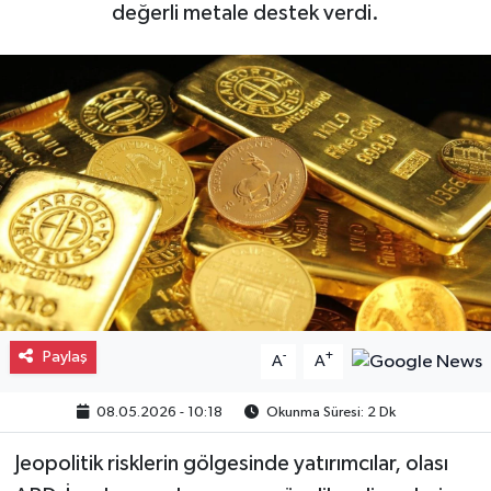
değerli metale destek verdi.
Gayrimenkul
Spor
Eğitim
Paylaş
-
+
A
A
08.05.2026 - 10:18
Okunma Süresi: 2 Dk
Jeopolitik risklerin gölgesinde yatırımcılar, olası