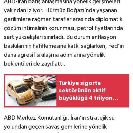
ABD-İran barış anlaşmasına yönelik gelişmeleri
yakından izliyor. Hürmüz Boğazı’nda yaşanan
gerilimlere rağmen taraflar arasında diplomatik
çözüm ihtimalinin korunması, petrol fiyatlarında
sert yükselişleri sınırladı. Bu durum enflasyon
baskılarının hafiflemesine katkı sağlarken, Fed’in
daha agresif sıkılaşma adımlarına yönelik
beklentileri de zayıflattı.
Türkiye sigorta
sektörünün aktif
büyüklüğü 4 trilyon
TL'ye yaklaştı!
ABD Merkez Komutanlığı, İran’ın stratejik su
yolundan geçen savaş gemilerine yönelik