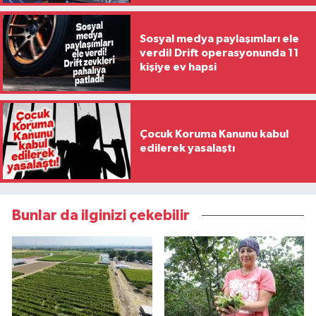
Sosyal medya paylaşımları ele
verdi! Drift operasyonunda 11
kişiye ev hapsi
Çocuk Koruma Kanunu kabul
edilerek yasalaştı
Bunlar da ilginizi çekebilir