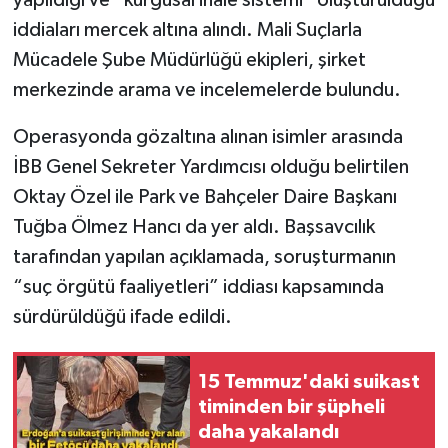
iddiaları mercek altına alındı. Mali Suçlarla
Mücadele Şube Müdürlüğü ekipleri, şirket
merkezinde arama ve incelemelerde bulundu.
Operasyonda gözaltına alınan isimler arasında
İBB Genel Sekreter Yardımcısı olduğu belirtilen
Oktay Özel ile Park ve Bahçeler Daire Başkanı
Tuğba Ölmez Hancı da yer aldı. Başsavcılık
tarafından yapılan açıklamada, soruşturmanın
“suç örgütü faaliyetleri” iddiası kapsamında
sürdürüldüğü ifade edildi.
15 Temmuz'daki suikast
timinden bir şüpheli
daha yakalandı