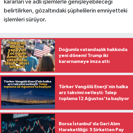
kararları ve adli işlemlerle genişleyebileceği
belirtilirken, gözaltındaki şüphelilerin emniyetteki
işlemleri sürüyor.
Doğumla vatandaşlık hakkında
yeni dönem! Trump iki
kararnameye imza attı
Türker Vangölü Enerji'nin halka
arz takvimi netleşti: Talep
toplama 12 Ağustos'ta başlıyor
Borsa İstanbul'da Geri Alım
Hareketliliği: 5 Şirketten Pay