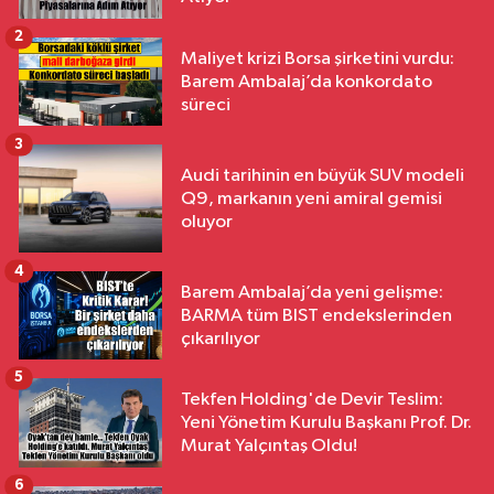
2
Maliyet krizi Borsa şirketini vurdu:
Barem Ambalaj’da konkordato
süreci
3
Audi tarihinin en büyük SUV modeli
Q9, markanın yeni amiral gemisi
oluyor
4
Barem Ambalaj’da yeni gelişme:
BARMA tüm BIST endekslerinden
çıkarılıyor
5
Tekfen Holding'de Devir Teslim:
Yeni Yönetim Kurulu Başkanı Prof. Dr.
Murat Yalçıntaş Oldu!
6