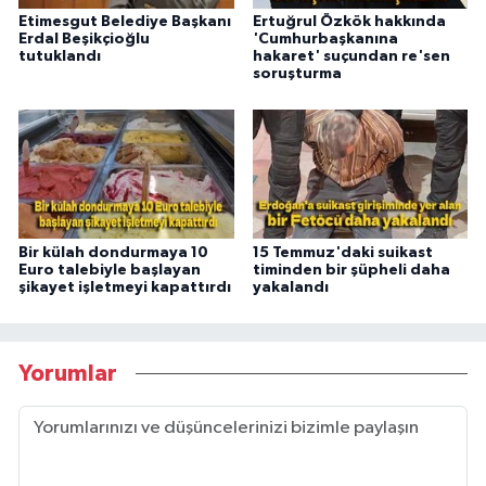
Etimesgut Belediye Başkanı
Ertuğrul Özkök hakkında
Erdal Beşikçioğlu
'Cumhurbaşkanına
tutuklandı
hakaret' suçundan re'sen
soruşturma
Bir külah dondurmaya 10
15 Temmuz'daki suikast
Euro talebiyle başlayan
timinden bir şüpheli daha
şikayet işletmeyi kapattırdı
yakalandı
Yorumlar