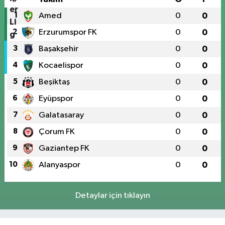
1
Amed
0
0
2
Erzurumspor FK
0
0
3
Başakşehir
0
0
4
Kocaelispor
0
0
5
Beşiktaş
0
0
6
Eyüpspor
0
0
7
Galatasaray
0
0
8
Çorum FK
0
0
9
Gaziantep FK
0
0
10
Alanyaspor
0
0
Detaylar için tıklayın