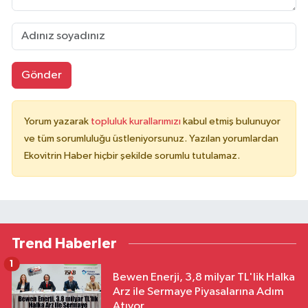
Gönder
Yorum yazarak
topluluk kurallarımızı
kabul etmiş bulunuyor
ve tüm sorumluluğu üstleniyorsunuz. Yazılan yorumlardan
Ekovitrin Haber hiçbir şekilde sorumlu tutulamaz.
Trend Haberler
1
Bewen Enerji, 3,8 milyar TL'lik Halka
Arz ile Sermaye Piyasalarına Adım
Atıyor