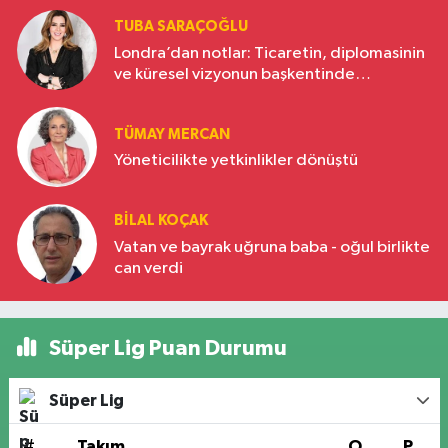
TUBA SARAÇOĞLU
Londra’dan notlar: Ticaretin, diplomasinin
ve küresel vizyonun başkentinde
Türkiye’nin yükselen gücü
TÜMAY MERCAN
Yöneticilikte yetkinlikler dönüştü
BILAL KOÇAK
Vatan ve bayrak uğruna baba - oğul birlikte
can verdi
Süper Lig Puan Durumu
Süper Lig
#
Takım
O
P