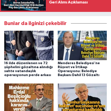
Geri Alımı Açıklaması
Bunlar da ilginizi çekebilir
16 ilde düzenlenen ve 72
Menderes Belediyesi'ne
şüphelini gözaltına alındığı
Rüşvet ve İrtikap
sahte vatandaşlık
Operasyonu: Belediye
operasyonun perde arkası
Başkanı Dahil 13 Gözaltı