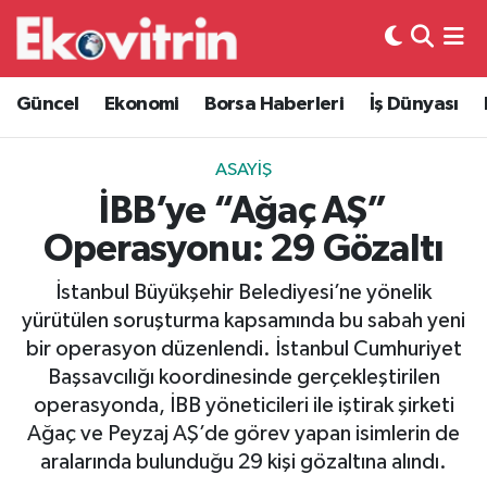
Güncel
Hava Durumu
Güncel
Ekonomi
Borsa Haberleri
İş Dünyası
Ekonomi
Trafik Durumu
ASAYIŞ
Borsa Haberleri
Süper Lig Puan Durumu ve Fikstür
İBB’ye “Ağaç AŞ”
Operasyonu: 29 Gözaltı
İş Dünyası
Tüm Manşetler
İstanbul Büyükşehir Belediyesi’ne yönelik
Lojistik
Son Dakika Haberleri
yürütülen soruşturma kapsamında bu sabah yeni
bir operasyon düzenlendi. İstanbul Cumhuriyet
Otovitrin
Haber Arşivi
Başsavcılığı koordinesinde gerçekleştirilen
operasyonda, İBB yöneticileri ile iştirak şirketi
Asayiş
Ağaç ve Peyzaj AŞ’de görev yapan isimlerin de
aralarında bulunduğu 29 kişi gözaltına alındı.
Magazin