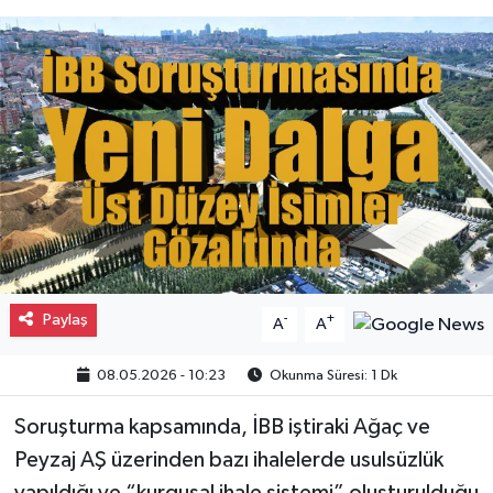
Gayrimenkul
Spor
Eğitim
Paylaş
-
+
A
A
08.05.2026 - 10:23
Okunma Süresi: 1 Dk
Soruşturma kapsamında, İBB iştiraki Ağaç ve
Peyzaj AŞ üzerinden bazı ihalelerde usulsüzlük
yapıldığı ve “kurgusal ihale sistemi” oluşturulduğu