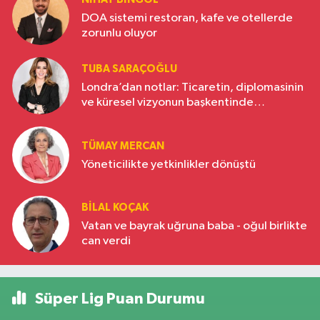
DOA sistemi restoran, kafe ve otellerde
zorunlu oluyor
TUBA SARAÇOĞLU
Londra’dan notlar: Ticaretin, diplomasinin
ve küresel vizyonun başkentinde
Türkiye’nin yükselen gücü
TÜMAY MERCAN
Yöneticilikte yetkinlikler dönüştü
BILAL KOÇAK
Vatan ve bayrak uğruna baba - oğul birlikte
can verdi
Süper Lig Puan Durumu