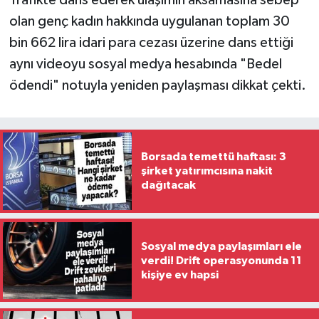
Trafikte dans ederek ulaşımın aksamasına sebep
olan genç kadın hakkında uygulanan toplam 30
bin 662 lira idari para cezası üzerine dans ettiği
aynı videoyu sosyal medya hesabında "Bedel
ödendi" notuyla yeniden paylaşması dikkat çekti.
Borsada temettü haftası: 3
şirket yatırımcısına nakit
dağıtacak
Sosyal medya paylaşımları ele
verdi! Drift operasyonunda 11
kişiye ev hapsi