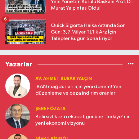
Yeni Yönetim Kurulu Başkanı Prof. Dr.
Murat Yalçıntaş Oldu!
6
Quick Sigorta Halka Arzında Son
Gün: 3,7 Milyar TL’lik Arz İçin
Talepler Bugün Sona Eriyor
Yazarlar
AV. AHMET BURAK YALÇIN
IBAN mağdurları için yeni dönem! Yeni
düzenleme ve ceza indirim oranları
ŞEREF ÖZATA
Belirsizlikten rekabet gücüne: Türkiye'nin
yeni ekonomi vizyonu
NIHAT BINGÖL