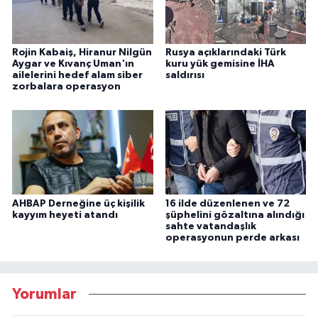
Rojin Kabaiş, Hiranur Nilgün
Rusya açıklarındaki Türk
Aygar ve Kıvanç Uman'ın
kuru yük gemisine İHA
ailelerini hedef alam siber
saldırısı
zorbalara operasyon
AHBAP Derneğine üç kişilik
16 ilde düzenlenen ve 72
kayyım heyeti atandı
şüphelini gözaltına alındığı
sahte vatandaşlık
operasyonun perde arkası
Yorumlar