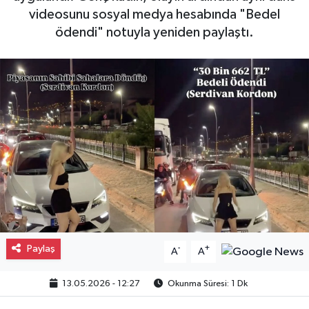
videosunu sosyal medya hesabında "Bedel
Gayrimenkul
ödendi" notuyla yeniden paylaştı.
Spor
Eğitim
Paylaş
-
+
A
A
13.05.2026 - 12:27
Okunma Süresi: 1 Dk