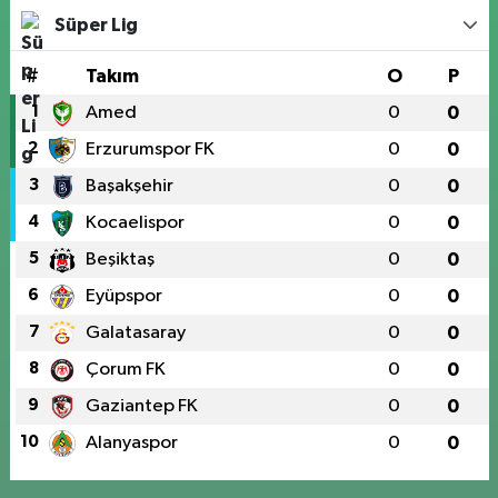
Süper Lig
#
Takım
O
P
1
Amed
0
0
2
Erzurumspor FK
0
0
3
Başakşehir
0
0
4
Kocaelispor
0
0
5
Beşiktaş
0
0
6
Eyüpspor
0
0
7
Galatasaray
0
0
8
Çorum FK
0
0
9
Gaziantep FK
0
0
10
Alanyaspor
0
0