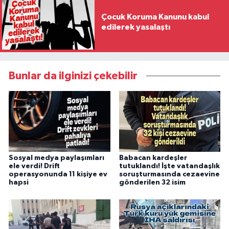
Çocuk Koruma Kanunu kabul
edilerek yasalaştı
Bunlar da ilginizi çekebilir
Sosyal medya paylaşımları
Babacan kardeşler
ele verdi! Drift
tutuklandı! İşte vatandaşlık
operasyonunda 11 kişiye ev
soruşturmasında cezaevine
hapsi
gönderilen 32 isim