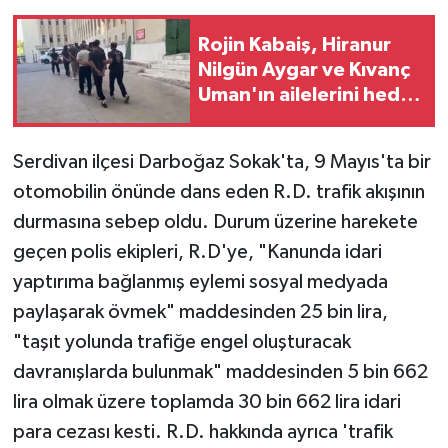
Rojin Kabaiş, Hiranur
Nilgün Aygar ve Kıvanç
Uman'ın ailelerini hedef
alam siber zorbalara
operasyon
Serdivan ilçesi Darboğaz Sokak'ta, 9 Mayıs'ta bir
otomobilin önünde dans eden R.D. trafik akışının
durmasına sebep oldu. Durum üzerine harekete
geçen polis ekipleri, R.D'ye, "Kanunda idari
yaptırıma bağlanmış eylemi sosyal medyada
paylaşarak övmek" maddesinden 25 bin lira,
"taşıt yolunda trafiğe engel oluşturacak
davranışlarda bulunmak" maddesinden 5 bin 662
lira olmak üzere toplamda 30 bin 662 lira idari
para cezası kesti. R.D. hakkında ayrıca 'trafik