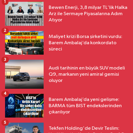
1
Bewen Enerji, 3,8 milyar TL'lik Halka
Arz ile Sermaye Piyasalarına Adım
Atıyor
2
Maliyet krizi Borsa şirketini vurdu:
Barem Ambalaj’da konkordato
süreci
3
Audi tarihinin en büyük SUV modeli
Q9, markanın yeni amiral gemisi
oluyor
4
Barem Ambalaj’da yeni gelişme:
BARMA tüm BIST endekslerinden
çıkarılıyor
5
Tekfen Holding'de Devir Teslim: