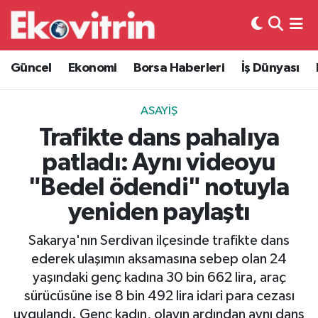
Güncel
Hava Durumu
Güncel
Ekonomi
Borsa Haberleri
İş Dünyası
Ekonomi
Trafik Durumu
ASAYIŞ
Borsa Haberleri
Süper Lig Puan Durumu ve Fikstür
Trafikte dans pahalıya
patladı: Aynı videoyu
İş Dünyası
Tüm Manşetler
"Bedel ödendi" notuyla
Lojistik
Son Dakika Haberleri
yeniden paylaştı
Otovitrin
Haber Arşivi
Sakarya'nın Serdivan ilçesinde trafikte dans
ederek ulaşımın aksamasına sebep olan 24
Asayiş
yaşındaki genç kadına 30 bin 662 lira, araç
sürücüsüne ise 8 bin 492 lira idari para cezası
Magazin
uygulandı. Genç kadın, olayın ardından aynı dans