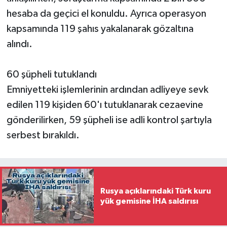
hesaba da geçici el konuldu. Ayrıca operasyon
kapsamında 119 şahıs yakalanarak gözaltına
alındı.
60 şüpheli tutuklandı
Emniyetteki işlemlerinin ardından adliyeye sevk
edilen 119 kişiden 60'ı tutuklanarak cezaevine
gönderilirken, 59 şüpheli ise adli kontrol şartıyla
serbest bırakıldı.
Rusya açıklarındaki Türk kuru
yük gemisine İHA saldırısı