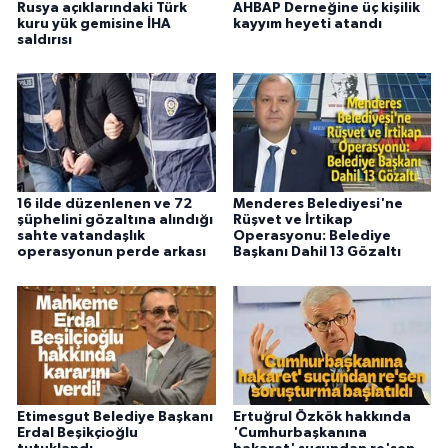
Rusya açıklarındaki Türk
AHBAP Derneğine üç kişilik
kuru yük gemisine İHA
kayyım heyeti atandı
saldırısı
16 ilde düzenlenen ve 72
Menderes Belediyesi'ne
şüphelini gözaltına alındığı
Rüşvet ve İrtikap
sahte vatandaşlık
Operasyonu: Belediye
operasyonun perde arkası
Başkanı Dahil 13 Gözaltı
Etimesgut Belediye Başkanı
Ertuğrul Özkök hakkında
Erdal Beşikçioğlu
'Cumhurbaşkanına