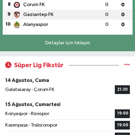
8
Çorum FK
0
0
9
Gaziantep FK
0
0
10
Alanyaspor
0
0
Detaylar için tıklayın
Süper Lig Fikstür
14 Ağustos, Cuma
Galatasaray - Çorum FK
21:30
15 Ağustos, Cumartesi
Konyaspor - Rizespor
19:00
Kasımpaşa - Trabzonspor
19:00