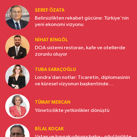
ŞEREF ÖZATA
Belirsizlikten rekabet gücüne: Türkiye'nin
yeni ekonomi vizyonu
NIHAT BINGÖL
DOA sistemi restoran, kafe ve otellerde
zorunlu oluyor
TUBA SARAÇOĞLU
Londra’dan notlar: Ticaretin, diplomasinin
ve küresel vizyonun başkentinde
Türkiye’nin yükselen gücü
TÜMAY MERCAN
Yöneticilikte yetkinlikler dönüştü
BILAL KOÇAK
Vatan ve bayrak uğruna baba - oğul birlikte