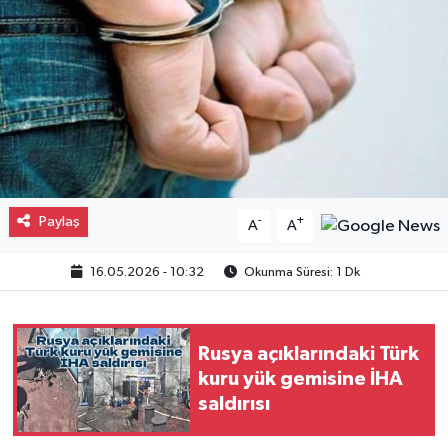
Gayrimenkul
Spor
Eğitim
Paylaş
-
+
A
A
16.05.2026 - 10:32
Okunma Süresi: 1 Dk
Rusya açıklarındaki Türk
kuru yük gemisine İHA
saldırısı