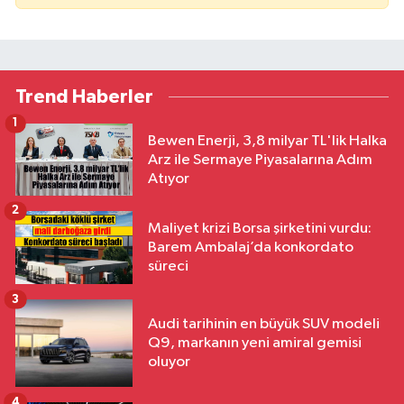
Trend Haberler
1
Bewen Enerji, 3,8 milyar TL'lik Halka
Arz ile Sermaye Piyasalarına Adım
Atıyor
2
Maliyet krizi Borsa şirketini vurdu:
Barem Ambalaj’da konkordato
süreci
3
Audi tarihinin en büyük SUV modeli
Q9, markanın yeni amiral gemisi
oluyor
4