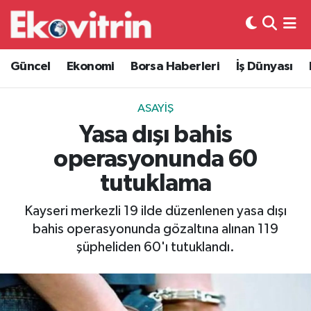
Güncel
Hava Durumu
Güncel
Ekonomi
Borsa Haberleri
İş Dünyası
Ekonomi
Trafik Durumu
ASAYIŞ
Borsa Haberleri
Süper Lig Puan Durumu ve Fikstür
Yasa dışı bahis
operasyonunda 60
İş Dünyası
Tüm Manşetler
tutuklama
Lojistik
Son Dakika Haberleri
Kayseri merkezli 19 ilde düzenlenen yasa dışı
bahis operasyonunda gözaltına alınan 119
Otovitrin
Haber Arşivi
şüpheliden 60'ı tutuklandı.
Asayiş
Magazin