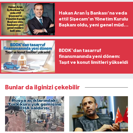
Hakan Aran İş Bankası'na veda
etti! Şişecam'ın Yönetim Kurulu
Başkanı oldu, yeni genel müdür
belli oldu
BDDK'dan tasarruf
finansmanında yeni dönem:
Taşıt ve konut limitleri yükseldi
Bunlar da ilginizi çekebilir