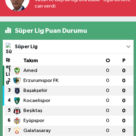
can verdi
Süper Lig Puan Durumu
Süper Lig
#
Takım
O
P
1
Amed
0
0
2
Erzurumspor FK
0
0
3
Başakşehir
0
0
4
Kocaelispor
0
0
5
Beşiktaş
0
0
6
Eyüpspor
0
0
7
Galatasaray
0
0