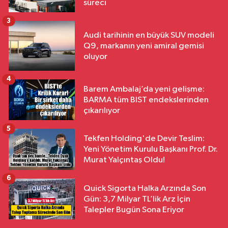
süreci
3
Audi tarihinin en büyük SUV modeli
Q9, markanın yeni amiral gemisi
oluyor
4
Barem Ambalaj’da yeni gelişme:
BARMA tüm BIST endekslerinden
çıkarılıyor
5
Tekfen Holding'de Devir Teslim:
Yeni Yönetim Kurulu Başkanı Prof. Dr.
Murat Yalçıntaş Oldu!
6
Quick Sigorta Halka Arzında Son
Gün: 3,7 Milyar TL’lik Arz İçin
Talepler Bugün Sona Eriyor