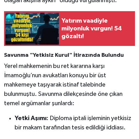
olağan akışına aykırı" olduğu vurgulanmıştı.
Yatırım vaadiyle
milyonluk vurgun! 54
gözaltı!
Savunma "Yetkisiz Kurul" İtirazında Bulundu
Yerel mahkemenin bu ret kararına karşı
İmamoğlu’nun avukatları konuyu bir üst
mahkemeye taşıyarak istinaf talebinde
bulunmuştu. Savunma dilekçesinde öne çıkan
temel argümanlar şunlardı:
Yetki Aşımı:
Diploma iptali işleminin yetkisiz
bir makam tarafından tesis edildiği iddiası.