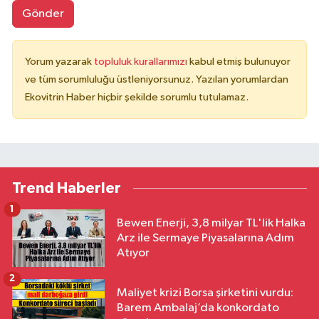
Gönder
Yorum yazarak
topluluk kurallarımızı
kabul etmiş bulunuyor
ve tüm sorumluluğu üstleniyorsunuz. Yazılan yorumlardan
Ekovitrin Haber hiçbir şekilde sorumlu tutulamaz.
Trend Haberler
1
Bewen Enerji, 3,8 milyar TL'lik Halka
Arz ile Sermaye Piyasalarına Adım
Atıyor
2
Maliyet krizi Borsa şirketini vurdu:
Barem Ambalaj’da konkordato