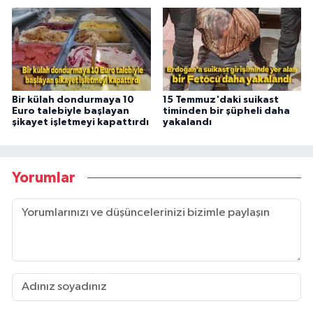
Bir külah dondurmaya 10
15 Temmuz'daki suikast
Euro talebiyle başlayan
timinden bir şüpheli daha
şikayet işletmeyi kapattırdı
yakalandı
Yorumlar