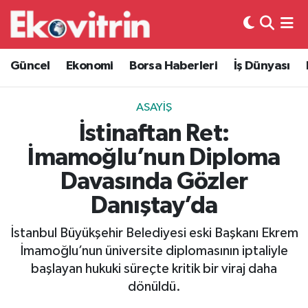
Güncel
Hava Durumu
Güncel
Ekonomi
Borsa Haberleri
İş Dünyası
Ekonomi
Trafik Durumu
ASAYIŞ
Borsa Haberleri
Süper Lig Puan Durumu ve Fikstür
İstinaftan Ret:
İmamoğlu’nun Diploma
İş Dünyası
Tüm Manşetler
Davasında Gözler
Lojistik
Son Dakika Haberleri
Danıştay’da
Otovitrin
Haber Arşivi
İstanbul Büyükşehir Belediyesi eski Başkanı Ekrem
İmamoğlu’nun üniversite diplomasının iptaliyle
Asayiş
başlayan hukuki süreçte kritik bir viraj daha
dönüldü.
Magazin