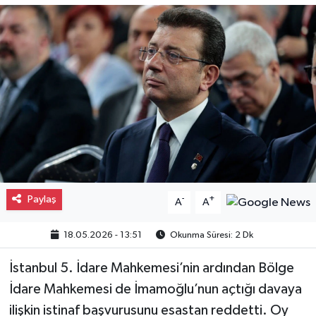
Gayrimenkul
Spor
Eğitim
Paylaş
-
+
A
A
18.05.2026 - 13:51
Okunma Süresi: 2 Dk
İstanbul 5. İdare Mahkemesi’nin ardından Bölge
İdare Mahkemesi de İmamoğlu’nun açtığı davaya
ilişkin istinaf başvurusunu esastan reddetti. Oy