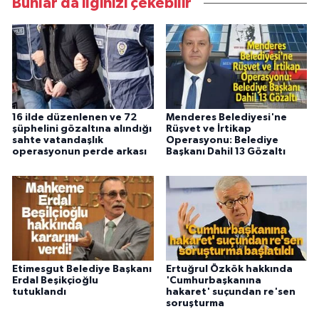
Bunlar da ilginizi çekebilir
16 ilde düzenlenen ve 72
Menderes Belediyesi'ne
şüphelini gözaltına alındığı
Rüşvet ve İrtikap
sahte vatandaşlık
Operasyonu: Belediye
operasyonun perde arkası
Başkanı Dahil 13 Gözaltı
Etimesgut Belediye Başkanı
Ertuğrul Özkök hakkında
Erdal Beşikçioğlu
'Cumhurbaşkanına
tutuklandı
hakaret' suçundan re'sen
soruşturma