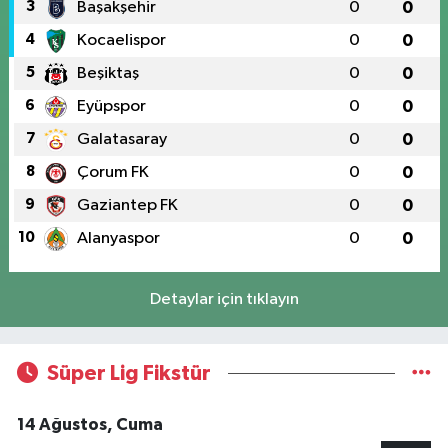
3
Başakşehir
0
0
4
Kocaelispor
0
0
5
Beşiktaş
0
0
6
Eyüpspor
0
0
7
Galatasaray
0
0
8
Çorum FK
0
0
9
Gaziantep FK
0
0
10
Alanyaspor
0
0
Detaylar için tıklayın
Süper Lig Fikstür
14 Ağustos, Cuma