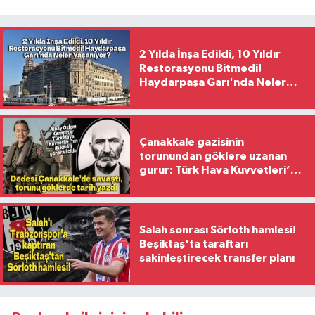
2 Yılda İnşa Edildi, 10 Yıldır
Restorasyonu Bitmedi!
Haydarpaşa Garı'nda Neler
Yaşanıyor?
Çanakkale gazisinin
torunundan göklere uzanan
gurur: Türk Hava Kuvvetleri’nin
ilk kadın generali oldu
Salah sonrası Sörloth hamlesi!
Beşiktaş'ta taraftarı
sakinleştirecek transfer planı