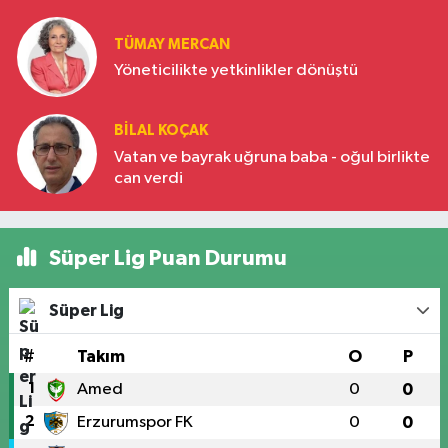
Türkiye’nin yükselen gücü
TÜMAY MERCAN
Yöneticilikte yetkinlikler dönüştü
BILAL KOÇAK
Vatan ve bayrak uğruna baba - oğul birlikte
can verdi
Süper Lig Puan Durumu
Süper Lig
#
Takım
O
P
1
Amed
0
0
2
Erzurumspor FK
0
0