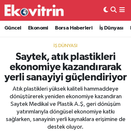
Güncel
Hava Durumu
Güncel
Ekonomi
Borsa Haberleri
İş Dünyası
Ekonomi
Trafik Durumu
İŞ DÜNYASI
Borsa Haberleri
Süper Lig Puan Durumu ve Fikstür
Saytek, atık plastikleri
ekonomiye kazandırarak
İş Dünyası
Tüm Manşetler
yerli sanayiyi güçlendiriyor
Lojistik
Son Dakika Haberleri
Atık plastikleri yüksek kaliteli hammaddeye
dönüştürerek yeniden ekonomiye kazandıran
Otovitrin
Haber Arşivi
Saytek Medikal ve Plastik A.Ş, geri dönüşüm
yatırımlarıyla döngüsel ekonomiye katkı
Asayiş
sağlarken, sanayinin yerli kaynaklara erişimine de
destek oluyor.
Magazin