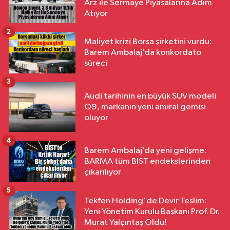
Arz ile Sermaye Piyasalarına Adım
Atıyor
2
Maliyet krizi Borsa şirketini vurdu:
Barem Ambalaj’da konkordato
süreci
3
Audi tarihinin en büyük SUV modeli
Q9, markanın yeni amiral gemisi
oluyor
4
Barem Ambalaj’da yeni gelişme:
BARMA tüm BIST endekslerinden
çıkarılıyor
5
Tekfen Holding'de Devir Teslim:
Yeni Yönetim Kurulu Başkanı Prof. Dr.
Murat Yalçıntaş Oldu!