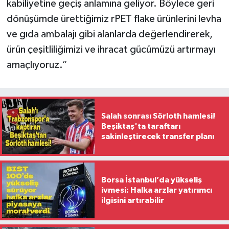
kabiliyetine geçiş anlamına geliyor. Böylece geri
dönüşümde ürettiğimiz rPET flake ürünlerini levha
ve gıda ambalajı gibi alanlarda değerlendirerek,
ürün çeşitliliğimizi ve ihracat gücümüzü artırmayı
amaçlıyoruz.”
Salah sonrası Sörloth hamlesi!
Beşiktaş'ta taraftarı
sakinleştirecek transfer planı
Borsa İstanbul’da yükseliş
ivmesi: Halka arzlar yatırımcı
ilgisini artırabilir