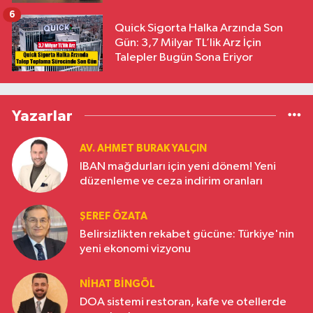
6
Quick Sigorta Halka Arzında Son
Gün: 3,7 Milyar TL’lik Arz İçin
Talepler Bugün Sona Eriyor
Yazarlar
AV. AHMET BURAK YALÇIN
IBAN mağdurları için yeni dönem! Yeni
düzenleme ve ceza indirim oranları
ŞEREF ÖZATA
Belirsizlikten rekabet gücüne: Türkiye'nin
yeni ekonomi vizyonu
NIHAT BINGÖL
DOA sistemi restoran, kafe ve otellerde