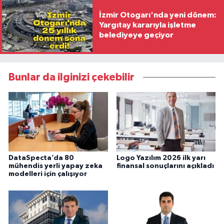
İzmir Otogarı'nda yeni dönem:
Yargıtay kararıyla işletme
belediyeye geçiyor
Bunlar da ilginizi çekebilir
DataSpecta’da 80
Logo Yazılım 2026 ilk yarı
mühendis yerli yapay zeka
finansal sonuçlarını açıkladı
modelleri için çalışıyor