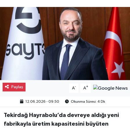
Gayrimenkul
Spor
Eğitim
Paylaş
-
+
A
A
12.06.2026 - 09:50
Okunma Süresi: 4 Dk
Tekirdağ Hayrabolu’da devreye aldığı yeni
fabrikayla üretim kapasitesini büyüten