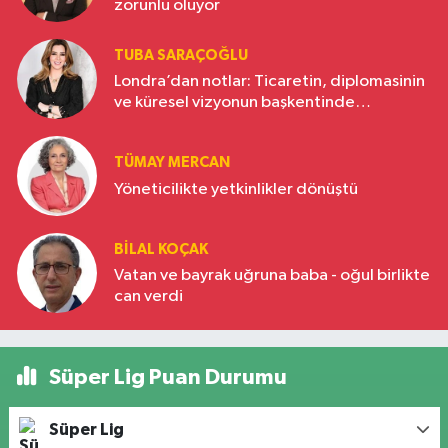
zorunlu oluyor
TUBA SARAÇOĞLU
Londra’dan notlar: Ticaretin, diplomasinin
ve küresel vizyonun başkentinde
Türkiye’nin yükselen gücü
TÜMAY MERCAN
Yöneticilikte yetkinlikler dönüştü
BILAL KOÇAK
Vatan ve bayrak uğruna baba - oğul birlikte
can verdi
Süper Lig Puan Durumu
Süper Lig