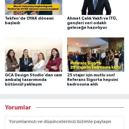
Tekfen'de OYAK dönemi
Ahmet Çalık Vakfı ve İTÜ,
başladı
gençleri veri odaklı
geleceğe hazırlıyor
GCA Design Studio’dan cam
25 stajer için mutlu son!
ambalaj tasarımında
Referans Sigorta hepsini
bütüncül yaklaşım
kadrosuna aldı
Yorumlar