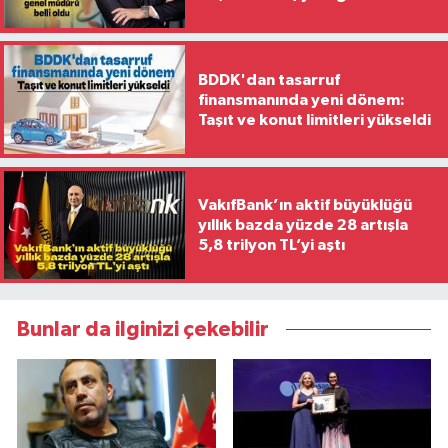
belli oldu
BDDK'dan tasarruf
finansmanında yeni dönem:
Taşıt ve konut limitleri yükseldi
VakıfBank’ın aktif büyüklüğü
yıllık bazda yüzde 28 artışla
5,8 trilyon TL’yi aştı
Bunlar da ilginizi çekebilir