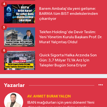
4
Barem Ambalaj’da yeni gelişme:
BARMA tüm BIST endekslerinden
çıkarılıyor
5
Tekfen Holding'de Devir Teslim:
Yeni Yönetim Kurulu Başkanı Prof. Dr.
Murat Yalçıntaş Oldu!
6
Quick Sigorta Halka Arzında Son
Gün: 3,7 Milyar TL’lik Arz İçin
Talepler Bugün Sona Eriyor
Yazarlar
AV. AHMET BURAK YALÇIN
IBAN mağdurları için yeni dönem! Yeni