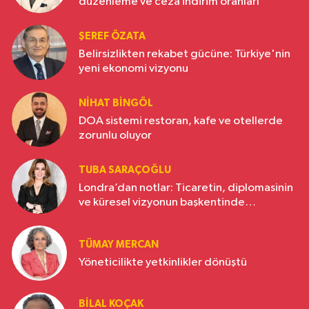
düzenleme ve ceza indirim oranları
ŞEREF ÖZATA
Belirsizlikten rekabet gücüne: Türkiye'nin
yeni ekonomi vizyonu
NIHAT BINGÖL
DOA sistemi restoran, kafe ve otellerde
zorunlu oluyor
TUBA SARAÇOĞLU
Londra’dan notlar: Ticaretin, diplomasinin
ve küresel vizyonun başkentinde
Türkiye’nin yükselen gücü
TÜMAY MERCAN
Yöneticilikte yetkinlikler dönüştü
BILAL KOÇAK