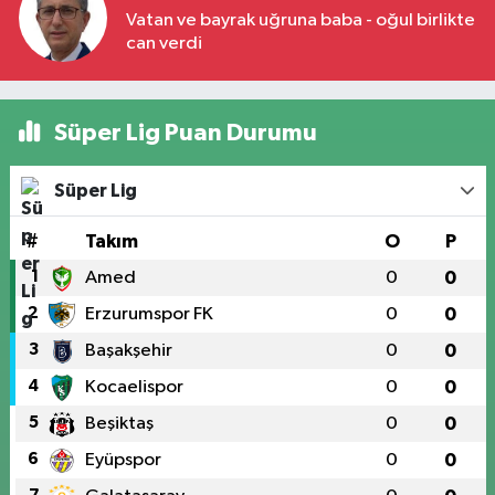
Vatan ve bayrak uğruna baba - oğul birlikte
can verdi
Süper Lig Puan Durumu
Süper Lig
#
Takım
O
P
1
Amed
0
0
2
Erzurumspor FK
0
0
3
Başakşehir
0
0
4
Kocaelispor
0
0
5
Beşiktaş
0
0
6
Eyüpspor
0
0