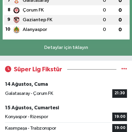
7
Galatasaray
0
0
8
Çorum FK
0
0
9
Gaziantep FK
0
0
10
Alanyaspor
0
0
Detaylar için tıklayın
Süper Lig Fikstür
14 Ağustos, Cuma
Galatasaray - Çorum FK
21:30
15 Ağustos, Cumartesi
Konyaspor - Rizespor
19:00
Kasımpaşa - Trabzonspor
19:00