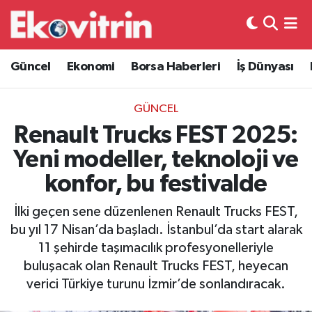
Güncel
Hava Durumu
Güncel
Ekonomi
Borsa Haberleri
İş Dünyası
Ekonomi
Trafik Durumu
GÜNCEL
Borsa Haberleri
Süper Lig Puan Durumu ve Fikstür
Renault Trucks FEST 2025:
Yeni modeller, teknoloji ve
İş Dünyası
Tüm Manşetler
konfor, bu festivalde
Lojistik
Son Dakika Haberleri
İlki geçen sene düzenlenen Renault Trucks FEST,
bu yıl 17 Nisan’da başladı. İstanbul’da start alarak
Otovitrin
Haber Arşivi
11 şehirde taşımacılık profesyonelleriyle
buluşacak olan Renault Trucks FEST, heyecan
Asayiş
verici Türkiye turunu İzmir’de sonlandıracak.
Magazin