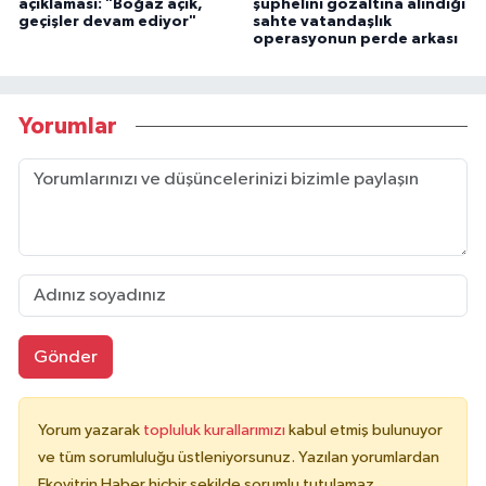
açıklaması: "Boğaz açık,
şüphelini gözaltına alındığı
geçişler devam ediyor"
sahte vatandaşlık
operasyonun perde arkası
Yorumlar
Gönder
Yorum yazarak
topluluk kurallarımızı
kabul etmiş bulunuyor
ve tüm sorumluluğu üstleniyorsunuz. Yazılan yorumlardan
Ekovitrin Haber hiçbir şekilde sorumlu tutulamaz.