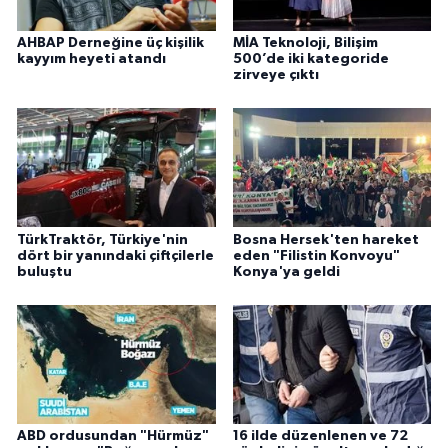
AHBAP Derneğine üç kişilik
MİA Teknoloji, Bilişim
kayyım heyeti atandı
500’de iki kategoride
zirveye çıktı
TürkTraktör, Türkiye'nin
Bosna Hersek'ten hareket
dört bir yanındaki çiftçilerle
eden "Filistin Konvoyu"
buluştu
Konya'ya geldi
ABD ordusundan "Hürmüz"
16 ilde düzenlenen ve 72