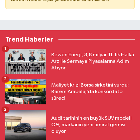
Trend Haberler
1
Bewen Enerji, 3,8 milyar TL'lik Halka
Arz ile Sermaye Piyasalarına Adım
Atıyor
2
Maliyet krizi Borsa şirketini vurdu:
Barem Ambalaj’da konkordato
süreci
3
Audi tarihinin en büyük SUV modeli
Q9, markanın yeni amiral gemisi
oluyor