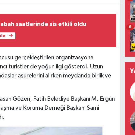
abah saatlerinde sis etkili oldu
6
üle
ncusu gerçekleştirilen organizasyona
bancı turistler de yoğun ilgi gösterdi. Uzun
Y
ndaşlar aşurelerini alırken meydanda birlik ve
Hasan Gözen, Fatih Belediye Başkanı M. Ergün
dımlaşma ve Koruma Derneği Başkanı Sami
ı.