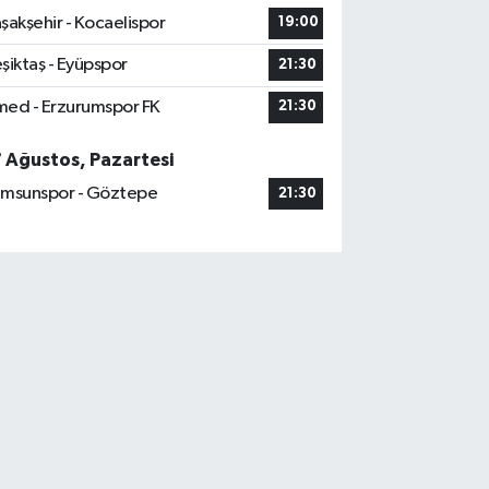
şakşehir - Kocaelispor
19:00
şiktaş - Eyüpspor
21:30
ed - Erzurumspor FK
21:30
7 Ağustos, Pazartesi
msunspor - Göztepe
21:30