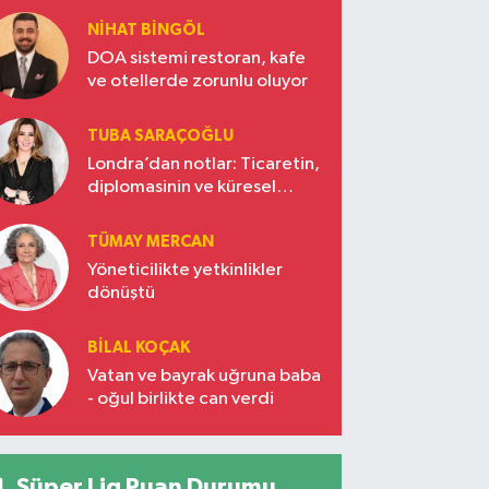
NIHAT BINGÖL
DOA sistemi restoran, kafe
ve otellerde zorunlu oluyor
TUBA SARAÇOĞLU
Londra’dan notlar: Ticaretin,
diplomasinin ve küresel
vizyonun başkentinde
Türkiye’nin yükselen gücü
TÜMAY MERCAN
Yöneticilikte yetkinlikler
dönüştü
BILAL KOÇAK
Vatan ve bayrak uğruna baba
- oğul birlikte can verdi
Süper Lig Puan Durumu