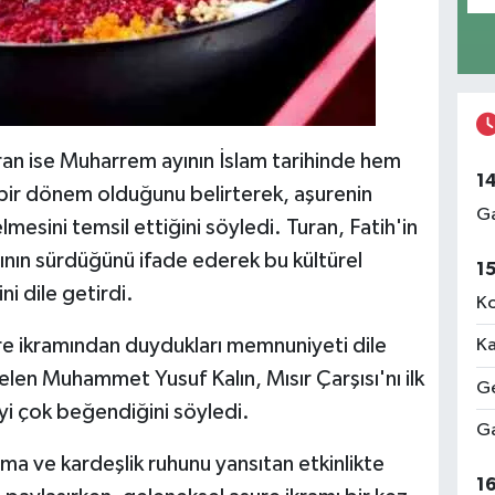
ran ise Muharrem ayının İslam tarihinde hem
1
bir dönem olduğunu belirterek, aşurenin
Ga
elmesini temsil ettiğini söyledi. Turan, Fatih'in
ının sürdüğünü ifade ederek bu kültürel
1
i dile getirdi.
Ko
ure ikramından duydukları memnuniyeti dile
Ka
len Muhammet Yusuf Kalın, Mısır Çarşısı'nı ilk
Ge
eyi çok beğendiğini söyledi.
Ga
a ve kardeşlik ruhunu yansıtan etkinlikte
1