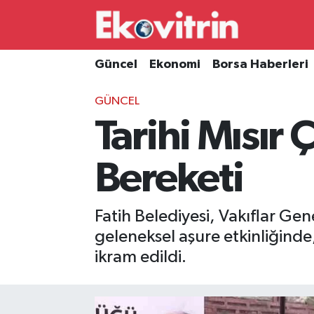
Güncel
Hava Durumu
Güncel
Ekonomi
Borsa Haberleri
Ekonomi
Trafik Durumu
GÜNCEL
Tarihi Mısır 
Borsa Haberleri
Süper Lig Puan Durumu ve Fikstür
İş Dünyası
Tüm Manşetler
Bereketi
Lojistik
Son Dakika Haberleri
Fatih Belediyesi, Vakıflar Gen
Otovitrin
Haber Arşivi
geleneksel aşure etkinliğinde
ikram edildi.
Asayiş
Magazin