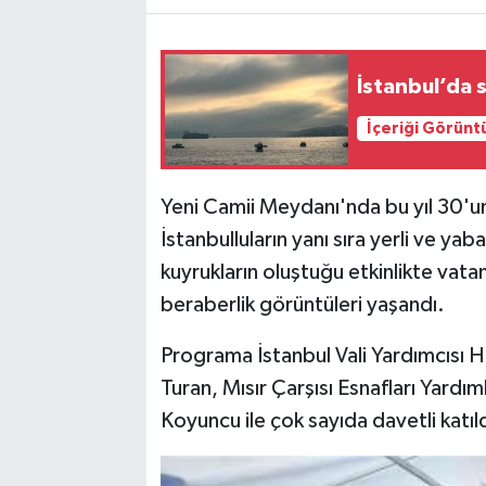
İstanbul’da s
İçeriği Görünt
Yeni Camii Meydanı'nda bu yıl 30'u
İstanbulluların yanı sıra yerli ve ya
kuyrukların oluştuğu etkinlikte vata
beraberlik görüntüleri yaşandı.
Programa İstanbul Vali Yardımcısı 
Turan, Mısır Çarşısı Esnafları Yar
Koyuncu ile çok sayıda davetli katıld