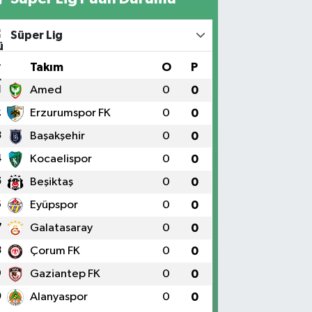
Süper Lig
#
Takım
O
P
1
Amed
0
0
2
Erzurumspor FK
0
0
3
Başakşehir
0
0
4
Kocaelispor
0
0
5
Beşiktaş
0
0
6
Eyüpspor
0
0
7
Galatasaray
0
0
8
Çorum FK
0
0
9
Gaziantep FK
0
0
0
Alanyaspor
0
0