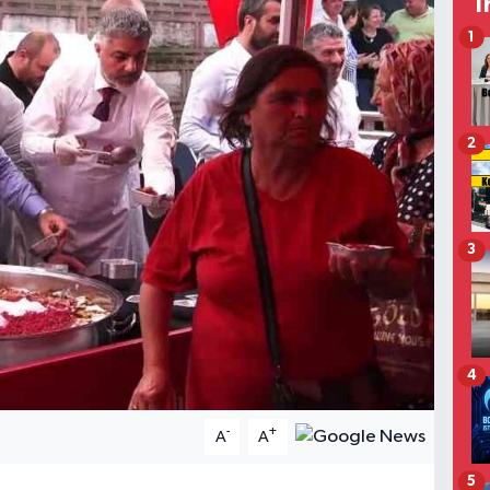
T
1
2
3
4
-
+
A
A
5