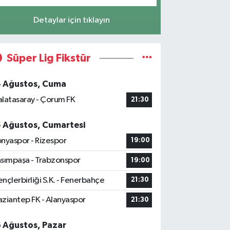
Detaylar için tıklayın
Süper Lig Fikstür
4 Ağustos, Cuma
latasaray - Çorum FK
21:30
5 Ağustos, Cumartesi
nyaspor - Rizespor
19:00
sımpaşa - Trabzonspor
19:00
nçlerbirliği S.K. - Fenerbahçe
21:30
ziantep FK - Alanyaspor
21:30
6 Ağustos, Pazar