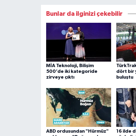
Bunlar da ilginizi çekebilir
MİA Teknoloji, Bilişim
TürkTrak
500’de iki kategoride
dört bir 
zirveye çıktı
buluştu
ABD ordusundan "Hürmüz"
16 ilde 