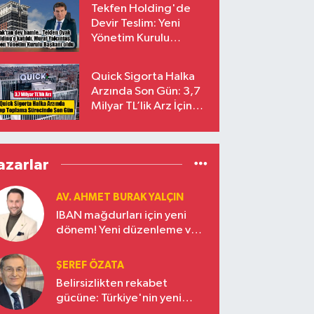
Tekfen Holding'de
Devir Teslim: Yeni
Yönetim Kurulu
Başkanı Prof. Dr. Murat
Yalçıntaş Oldu!
Quick Sigorta Halka
Arzında Son Gün: 3,7
Milyar TL’lik Arz İçin
Talepler Bugün Sona
Eriyor
azarlar
AV. AHMET BURAK YALÇIN
IBAN mağdurları için yeni
dönem! Yeni düzenleme ve
ceza indirim oranları
ŞEREF ÖZATA
Belirsizlikten rekabet
gücüne: Türkiye'nin yeni
ekonomi vizyonu