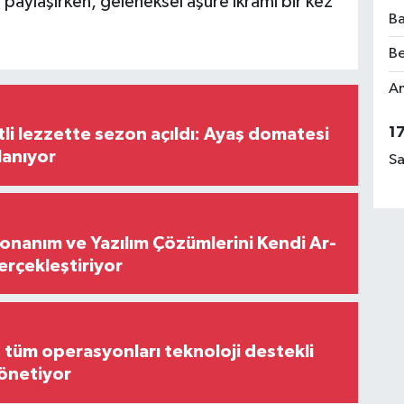
i paylaşırken, geleneksel aşure ikramı bir kez
Ba
Be
Am
1
tli lezzette sezon açıldı: Ayaş domatesi
lanıyor
Sa
Donanım ve Yazılım Çözümlerini Kendi Ar-
Gerçekleştiriyor
, tüm operasyonları teknoloji destekli
yönetiyor