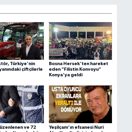
tör, Türkiye'nin
Bosna Hersek'ten hareket
yanındaki çiftçilerle
eden "Filistin Konvoyu"
Konya'ya geldi
düzenlenen ve 72
Yeşilçam’ın efsanesi Nuri