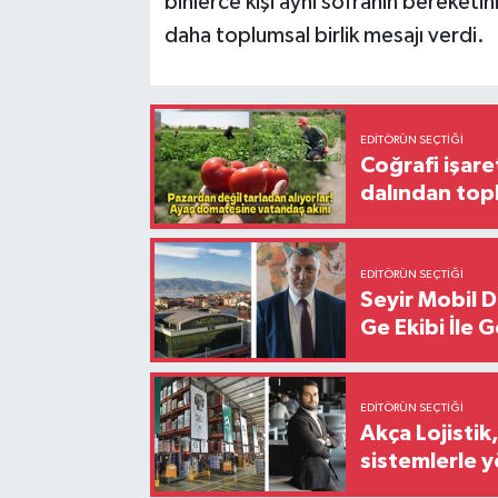
binlerce kişi aynı sofranın bereketin
daha toplumsal birlik mesajı verdi.
EDITÖRÜN SEÇTIĞI
Coğrafi işare
dalından top
EDITÖRÜN SEÇTIĞI
Seyir Mobil 
Ge Ekibi İle 
EDITÖRÜN SEÇTIĞI
Akça Lojistik
sistemlerle 