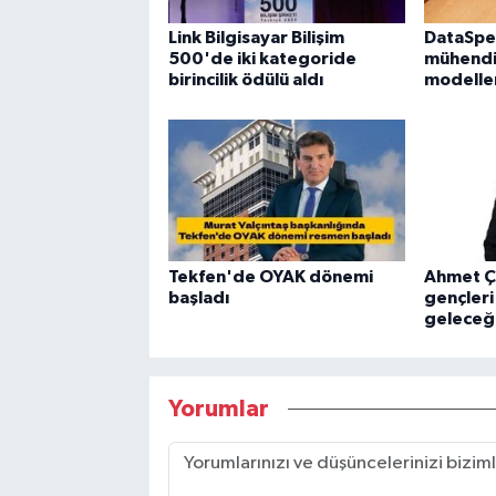
Link Bilgisayar Bilişim
DataSpe
500'de iki kategoride
mühendis
birincilik ödülü aldı
modelleri
Tekfen'de OYAK dönemi
Ahmet Ça
başladı
gençleri
geleceğe
Yorumlar