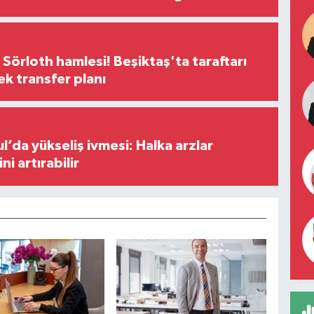
 Sörloth hamlesi! Beşiktaş'ta taraftarı
ek transfer planı
l’da yükseliş ivmesi: Halka arzlar
ini artırabilir