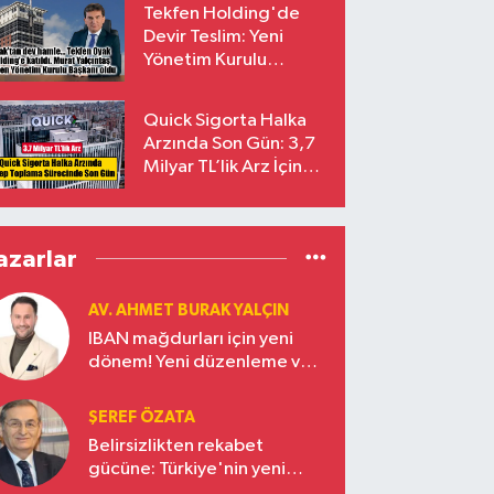
Tekfen Holding'de
Devir Teslim: Yeni
Yönetim Kurulu
Başkanı Prof. Dr. Murat
Yalçıntaş Oldu!
Quick Sigorta Halka
Arzında Son Gün: 3,7
Milyar TL’lik Arz İçin
Talepler Bugün Sona
Eriyor
azarlar
AV. AHMET BURAK YALÇIN
IBAN mağdurları için yeni
dönem! Yeni düzenleme ve
ceza indirim oranları
ŞEREF ÖZATA
Belirsizlikten rekabet
gücüne: Türkiye'nin yeni
ekonomi vizyonu