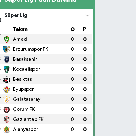
Süper Lig
#
Takım
O
P
1
Amed
0
0
2
Erzurumspor FK
0
0
3
Başakşehir
0
0
4
Kocaelispor
0
0
5
Beşiktaş
0
0
6
Eyüpspor
0
0
7
Galatasaray
0
0
8
Çorum FK
0
0
9
Gaziantep FK
0
0
0
Alanyaspor
0
0