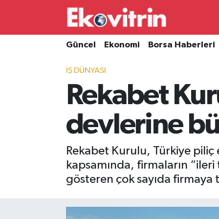
Güncel
Hava Durumu
Güncel
Ekonomi
Borsa Haberleri
Ekonomi
Trafik Durumu
İŞ DÜNYASI
Rekabet Kur
Borsa Haberleri
Süper Lig Puan Durumu ve Fikstür
İş Dünyası
Tüm Manşetler
devlerine b
Lojistik
Son Dakika Haberleri
Rekabet Kurulu, Türkiye pili
Otovitrin
Haber Arşivi
kapsamında, firmaların “ileri 
gösteren çok sayıda firmaya t
Asayiş
Magazin