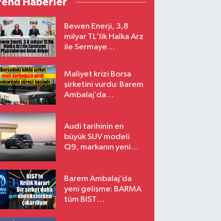
rend Haberler
Bewen Enerji, 3,8
milyar TL'lik Halka Arz
ile Sermaye
Piyasalarına Adım
Atıyor
Maliyet krizi Borsa
şirketini vurdu: Barem
Ambalaj’da
konkordato süreci
Audi tarihinin en
büyük SUV modeli
Q9, markanın yeni
amiral gemisi oluyor
Barem Ambalaj’da
yeni gelişme: BARMA
tüm BIST
endekslerinden
çıkarılıyor