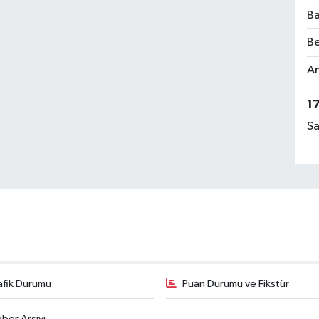
Ba
Be
Am
1
Sa
afik Durumu
Puan Durumu ve Fikstür
ber Arşivi