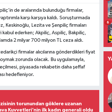
piliç’in de aralarında bulunduğu firmalar,
yaptırımla karşı karşıya kaldı. Soruşturmada
6
, Keskinoğlu, Lezita ve Şenpiliç firmaları
 kabul ederken; Akpiliç, Aspiliç, Bakpiliç,
plamda 2 milyar 700 milyon TL ceza aldı.
arikçi firmalar alıcılarına gönderdikleri fiyat
Y
ğe koymak zorunda olacak. Bu uygulamayla,
eçilmesi, piyasada rekabetin daha şeffaf
ası hedefleniyor.
zisinin torunundan göklere uzanan
ava Kuvvetleri’nin ilk kadın generali oldu