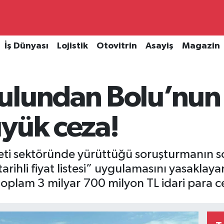
İş Dünyası
Lojistik
Otovitrin
Asayiş
Magazin
ulundan Bolu’nun 
üyük ceza!
ç eti sektöründe yürüttüğü soruşturmanın 
tarihli fiyat listesi” uygulamasını yasaklaya
oplam 3 milyar 700 milyon TL idari para ce