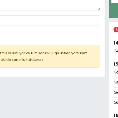
1
Ga
tmiş bulunuyor ve tüm sorumluluğu üstleniyorsunuz.
 şekilde sorumlu tutulamaz.
1
Ko
Ka
Ge
Ga
1