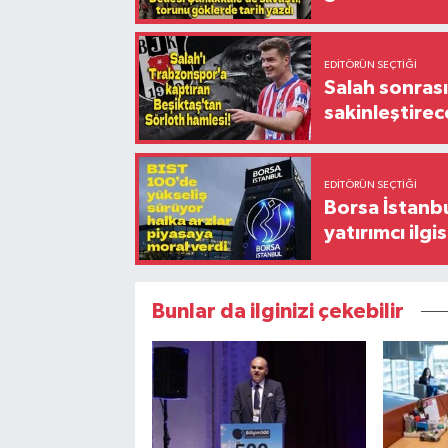
EDITÖRÜN SEÇTIĞI
Salah sonrası
sakinleştirec
EDITÖRÜN SEÇTIĞI
Borsa İstanbu
yatırımcı ilgis
Bunlar da ilginizi çekebilir