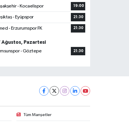
şakşehir - Kocaelispor
19:00
şiktaş - Eyüpspor
21:30
ed - Erzurumspor FK
21:30
7 Ağustos, Pazartesi
msunspor - Göztepe
21:30
Tüm Manşetler