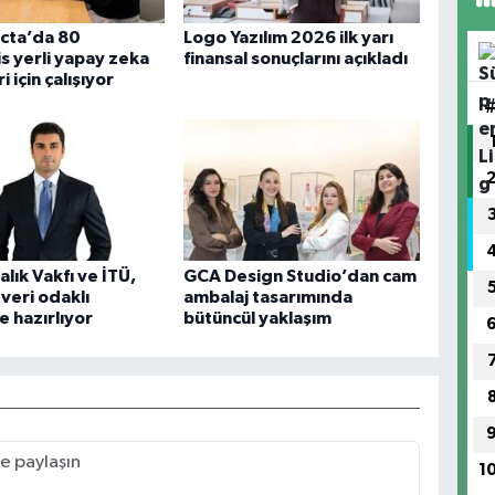
cta’da 80
Logo Yazılım 2026 ilk yarı
 yerli yapay zeka
finansal sonuçlarını açıkladı
 için çalışıyor
lık Vakfı ve İTÜ,
GCA Design Studio’dan cam
 veri odaklı
ambalaj tasarımında
 hazırlıyor
bütüncül yaklaşım
1