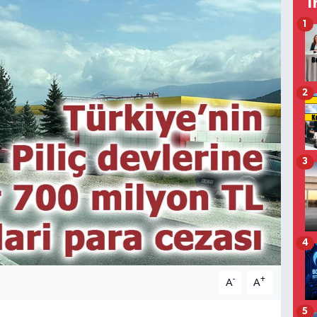
T
1
2
3
4
-
+
A
A
5