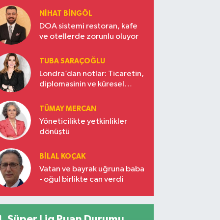
NIHAT BINGÖL
DOA sistemi restoran, kafe
ve otellerde zorunlu oluyor
TUBA SARAÇOĞLU
Londra’dan notlar: Ticaretin,
diplomasinin ve küresel
vizyonun başkentinde
Türkiye’nin yükselen gücü
TÜMAY MERCAN
Yöneticilikte yetkinlikler
dönüştü
BILAL KOÇAK
Vatan ve bayrak uğruna baba
- oğul birlikte can verdi
Süper Lig Puan Durumu