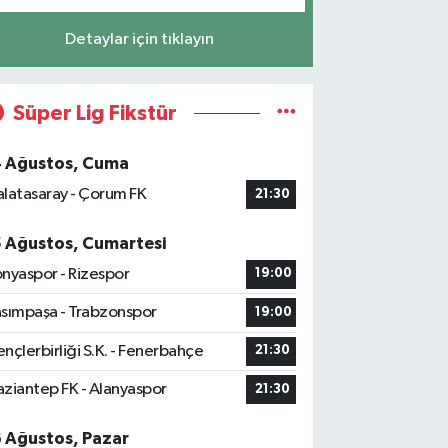
Detaylar için tıklayın
Süper Lig Fikstür
4 Ağustos, Cuma
latasaray - Çorum FK
21:30
5 Ağustos, Cumartesi
nyaspor - Rizespor
19:00
sımpaşa - Trabzonspor
19:00
nçlerbirliği S.K. - Fenerbahçe
21:30
ziantep FK - Alanyaspor
21:30
6 Ağustos, Pazar