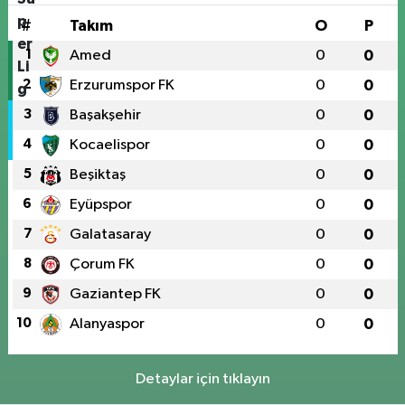
#
Takım
O
P
1
Amed
0
0
2
Erzurumspor FK
0
0
3
Başakşehir
0
0
4
Kocaelispor
0
0
5
Beşiktaş
0
0
6
Eyüpspor
0
0
7
Galatasaray
0
0
8
Çorum FK
0
0
9
Gaziantep FK
0
0
10
Alanyaspor
0
0
Detaylar için tıklayın