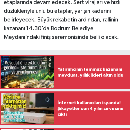
etaplarında devam edecek. Sert virajları ve hızlı
düzlükleriyle ünlü bu etaplar, yarışın kaderini
belirleyecek. Büyük rekabetin ardından, rallinin
kazananı 14.30’da Bodrum Belediye
Meydanı’ndaki finiş seremonisinde belli olacak.
Yatırımcının temmuz kazananı
mevduat, yıllık lideri altın oldu
İnternet kullanıcıları isyanda!
Şikayetler son 4 yılın zirvesine
çıktı