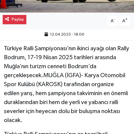
Gayrimenkul
Paylaş
-
+
A
A
Spor
12.04.2025 - 18:00
Eğitim
Türkiye Ralli Şampiyonası’nın ikinci ayağı olan Rally
Bodrum, 17-19 Nisan 2025 tarihleri arasında
Muğla’nın turizm cenneti Bodrum’da
gerçekleşecek.MUĞLA (İGFA)- Karya Otomobil
Spor Kulübü (KAROSK) tarafından organize
edilen yarış, hem şampiyona takviminin en önemli
duraklarından biri hem de yerli ve yabancı ralli
severler için heyecan dolu bir buluşma noktası
olacak.