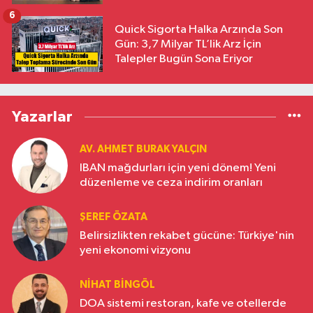
6
Quick Sigorta Halka Arzında Son
Gün: 3,7 Milyar TL’lik Arz İçin
Talepler Bugün Sona Eriyor
Yazarlar
AV. AHMET BURAK YALÇIN
IBAN mağdurları için yeni dönem! Yeni
düzenleme ve ceza indirim oranları
ŞEREF ÖZATA
Belirsizlikten rekabet gücüne: Türkiye'nin
yeni ekonomi vizyonu
NIHAT BINGÖL
DOA sistemi restoran, kafe ve otellerde