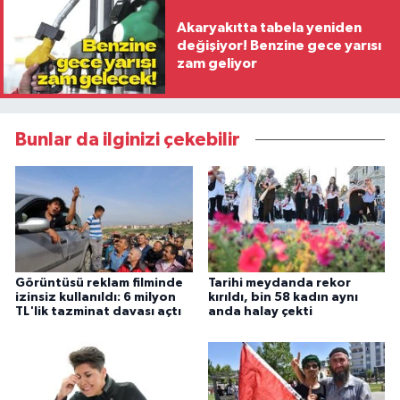
Akaryakıtta tabela yeniden
değişiyor! Benzine gece yarısı
zam geliyor
Bunlar da ilginizi çekebilir
Görüntüsü reklam filminde
Tarihi meydanda rekor
izinsiz kullanıldı: 6 milyon
kırıldı, bin 58 kadın aynı
TL'lik tazminat davası açtı
anda halay çekti