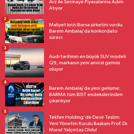
Arz ile Sermaye Piyasalarına Adım
Atıyor
2
Maliyet krizi Borsa şirketini vurdu:
Barem Ambalaj’da konkordato
süreci
3
Audi tarihinin en büyük SUV modeli
Q9, markanın yeni amiral gemisi
oluyor
4
Barem Ambalaj’da yeni gelişme:
BARMA tüm BIST endekslerinden
çıkarılıyor
5
Tekfen Holding'de Devir Teslim:
Yeni Yönetim Kurulu Başkanı Prof. Dr.
Murat Yalçıntaş Oldu!