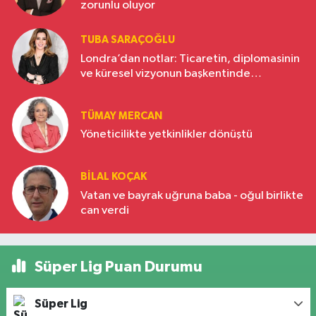
zorunlu oluyor
TUBA SARAÇOĞLU
Londra’dan notlar: Ticaretin, diplomasinin
ve küresel vizyonun başkentinde
Türkiye’nin yükselen gücü
TÜMAY MERCAN
Yöneticilikte yetkinlikler dönüştü
BILAL KOÇAK
Vatan ve bayrak uğruna baba - oğul birlikte
can verdi
Süper Lig Puan Durumu
Süper Lig