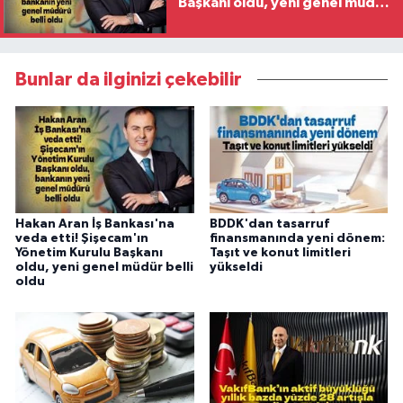
Başkanı oldu, yeni genel müdür
belli oldu
Bunlar da ilginizi çekebilir
Hakan Aran İş Bankası'na
BDDK'dan tasarruf
veda etti! Şişecam'ın
finansmanında yeni dönem:
Yönetim Kurulu Başkanı
Taşıt ve konut limitleri
oldu, yeni genel müdür belli
yükseldi
oldu