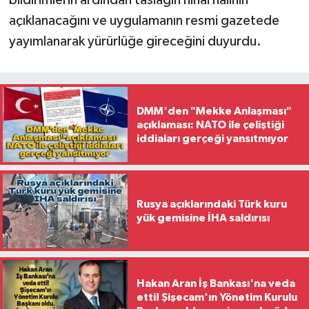
bildirimlerin ardından taslağın nihai halinin
açıklanacağını ve uygulamanın resmi gazetede
yayımlanarak yürürlüğe gireceğini duyurdu.
DMM'den "Mekke Anlaşması"
açıklaması: NATO ile çeliştiği
iddiaları gerçeği yansıtmıyor
Rusya açıklarındaki Türk kuru
yük gemisine İHA saldırısı
Hakan Aran İş Bankası'na veda
etti! Şişecam'ın Yönetim Kurulu