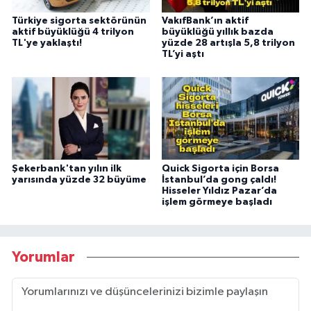
Türkiye sigorta sektörünün
VakıfBank’ın aktif
aktif büyüklüğü 4 trilyon
büyüklüğü yıllık bazda
TL'ye yaklaştı!
yüzde 28 artışla 5,8 trilyon
TL’yi aştı
Şekerbank'tan yılın ilk
Quick Sigorta için Borsa
yarısında yüzde 32 büyüme
İstanbul’da gong çaldı!
Hisseler Yıldız Pazar’da
işlem görmeye başladı
Yorumlar