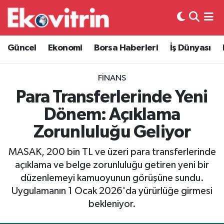
Güncel
Hava Durumu
Güncel
Ekonomi
Borsa Haberleri
İş Dünyası
Ekonomi
Trafik Durumu
FINANS
Borsa Haberleri
Süper Lig Puan Durumu ve Fikstür
Para Transferlerinde Yeni
Dönem: Açıklama
İş Dünyası
Tüm Manşetler
Zorunluluğu Geliyor
Lojistik
Son Dakika Haberleri
MASAK, 200 bin TL ve üzeri para transferlerinde
açıklama ve belge zorunluluğu getiren yeni bir
Otovitrin
Haber Arşivi
düzenlemeyi kamuoyunun görüşüne sundu.
Uygulamanın 1 Ocak 2026'da yürürlüğe girmesi
Asayiş
bekleniyor.
Magazin