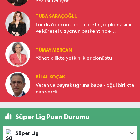
zorunlu oluyor
TUBA SARAÇOĞLU
Londra’dan notlar: Ticaretin, diplomasinin
ve küresel vizyonun başkentinde
Türkiye’nin yükselen gücü
TÜMAY MERCAN
Yöneticilikte yetkinlikler dönüştü
BILAL KOÇAK
Vatan ve bayrak uğruna baba - oğul birlikte
can verdi
Süper Lig Puan Durumu
Süper Lig