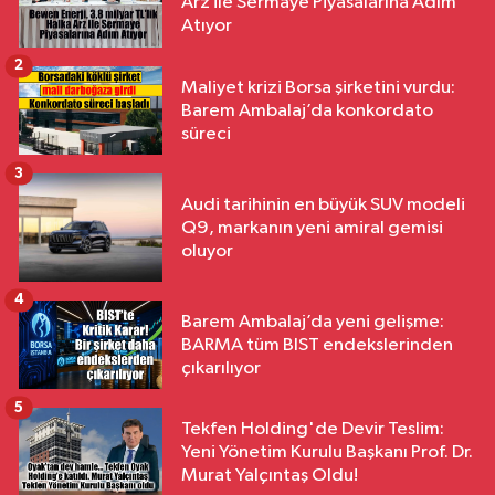
Arz ile Sermaye Piyasalarına Adım
Atıyor
2
Maliyet krizi Borsa şirketini vurdu:
Barem Ambalaj’da konkordato
süreci
3
Audi tarihinin en büyük SUV modeli
Q9, markanın yeni amiral gemisi
oluyor
4
Barem Ambalaj’da yeni gelişme:
BARMA tüm BIST endekslerinden
çıkarılıyor
5
Tekfen Holding'de Devir Teslim:
Yeni Yönetim Kurulu Başkanı Prof. Dr.
Murat Yalçıntaş Oldu!