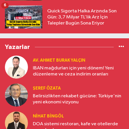
6
Quick Sigorta Halka Arzında Son
Gün: 3,7 Milyar TL’lik Arz İçin
Talepler Bugün Sona Eriyor
Yazarlar
AV. AHMET BURAK YALÇIN
IBAN mağdurları için yeni dönem! Yeni
düzenleme ve ceza indirim oranları
ŞEREF ÖZATA
Belirsizlikten rekabet gücüne: Türkiye'nin
yeni ekonomi vizyonu
NIHAT BINGÖL
DOA sistemi restoran, kafe ve otellerde