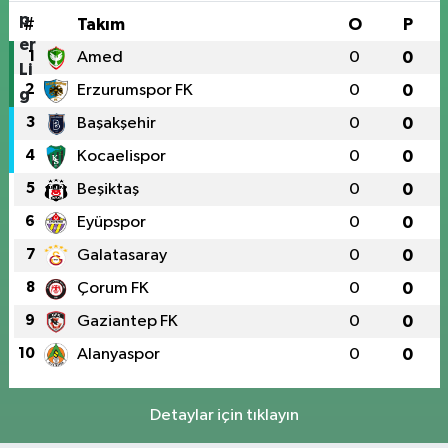
#
Takım
O
P
1
Amed
0
0
2
Erzurumspor FK
0
0
3
Başakşehir
0
0
4
Kocaelispor
0
0
5
Beşiktaş
0
0
6
Eyüpspor
0
0
7
Galatasaray
0
0
8
Çorum FK
0
0
9
Gaziantep FK
0
0
10
Alanyaspor
0
0
Detaylar için tıklayın