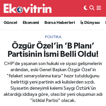
Güncel
Hava Durumu
Güncel
Ekonomi
Borsa Haberleri
İş Dünyası
Ekonomi
Trafik Durumu
POLITIKA
Borsa Haberleri
Süper Lig Puan Durumu ve Fikstür
Özgür Özel’in ‘B Planı’
Partisinin İsmi Belli Oldu!
İş Dünyası
Tüm Manşetler
CHP’de yaşanan son hukuki ve siyasi gelişmelerin
Lojistik
Son Dakika Haberleri
ardından, eski Genel Başkan Özgür Özel’in
"felaket senaryolarına karşı" hazır tutulduğunu
Otovitrin
Haber Arşivi
belirttiği yeni partinin adı kulislerden sızdı.
Siyasetin deneyimli kalemi Saygı Öztürk’ün
Asayiş
aktardığı iddiaya göre, olası bir yeni oluşumun adı
"İstiklal Partisi" olacak.
Magazin