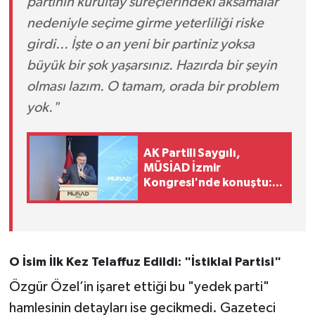
partinin kurultay süreçlerindeki aksamalar
nedeniyle seçime girme yeterliliği riske
girdi... İşte o an yeni bir partiniz yoksa
büyük bir şok yaşarsınız. Hazırda bir şeyin
olması lazım. O tamam, orada bir problem
yok."
AK Partili Saygılı,
MÜSİAD İzmir
Kongresi'nde konuştu:
'Türkiye Yüzyılı
hedeflerine üretim ve
yatırımla ulaşacağız'
O İsim İlk Kez Telaffuz Edildi: "İstiklal Partisi"
Özgür Özel’in işaret ettiği bu "yedek parti"
hamlesinin detayları ise gecikmedi. Gazeteci