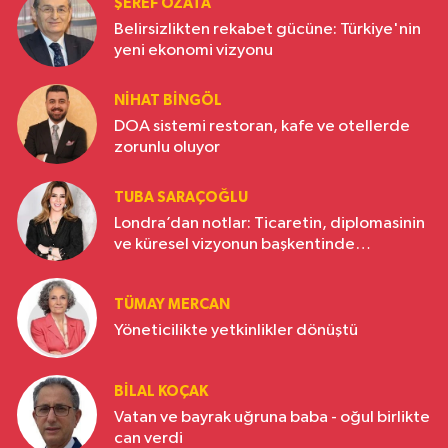
ŞEREF ÖZATA
Belirsizlikten rekabet gücüne: Türkiye'nin
yeni ekonomi vizyonu
NIHAT BINGÖL
DOA sistemi restoran, kafe ve otellerde
zorunlu oluyor
TUBA SARAÇOĞLU
Londra’dan notlar: Ticaretin, diplomasinin
ve küresel vizyonun başkentinde
Türkiye’nin yükselen gücü
TÜMAY MERCAN
Yöneticilikte yetkinlikler dönüştü
BILAL KOÇAK
Vatan ve bayrak uğruna baba - oğul birlikte
can verdi