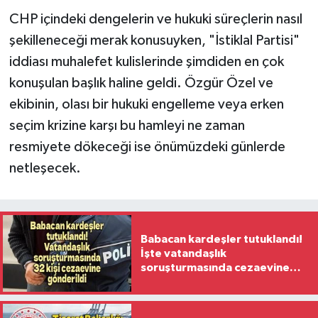
CHP içindeki dengelerin ve hukuki süreçlerin nasıl
şekilleneceği merak konusuyken, "İstiklal Partisi"
iddiası muhalefet kulislerinde şimdiden en çok
konuşulan başlık haline geldi. Özgür Özel ve
ekibinin, olası bir hukuki engelleme veya erken
seçim krizine karşı bu hamleyi ne zaman
resmiyete dökeceği ise önümüzdeki günlerde
netleşecek.
Babacan kardeşler tutuklandı!
İşte vatandaşlık
soruşturmasında cezaevine
gönderilen 32 isim