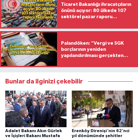
Ticaret Bakanlığı ihracatçıların
önünü açıyor: 80 ülkede 107
sektörel pazar raporu
hazırlandı
Palandöken: "Vergi ve SGK
borçlarının yeniden
yapılandırılması gerçekten
önemli bir fırsat"
Bunlar da ilginizi çekebilir
Adalet Bakanı Akın Gürlek
Erenköy Direnişi'nin 62'nci
ve İçişleri Bakanı Mustafa
yıl dönümünde şehitler