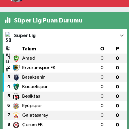
Süper Lig Puan Durumu
Süper Lig
#
Takım
O
P
1
Amed
0
0
2
Erzurumspor FK
0
0
3
Başakşehir
0
0
4
Kocaelispor
0
0
5
Beşiktaş
0
0
6
Eyüpspor
0
0
7
Galatasaray
0
0
8
Çorum FK
0
0