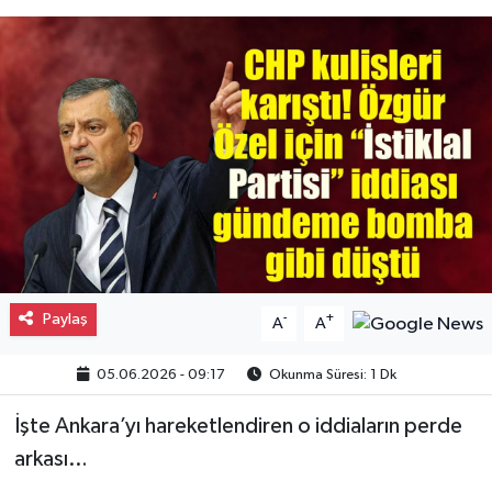
Gayrimenkul
Spor
Eğitim
Paylaş
-
+
A
A
05.06.2026 - 09:17
Okunma Süresi: 1 Dk
İşte Ankara’yı hareketlendiren o iddiaların perde
arkası…