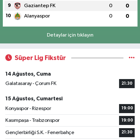
9
Gaziantep FK
0
0
10
Alanyaspor
0
0
Detaylar için tıklayın
Süper Lig Fikstür
14 Ağustos, Cuma
Galatasaray - Çorum FK
21:30
15 Ağustos, Cumartesi
Konyaspor - Rizespor
19:00
Kasımpaşa - Trabzonspor
19:00
Gençlerbirliği S.K. - Fenerbahçe
21:30