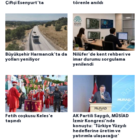
Çiftçi Esenyurt'ta
törenle anıldı
Büyükşehir Harmancık'ta da
Nilüfer'de kent rehberi ve
yolları yeniliyor
imar durumu sorgulama
yenilendi
Fetih coşkusu Keles'e
AK Partili Saygılı, MÜSİAD
taşındı
İzmir Kongresi'nde
konuştu: 'Türkiye Yüzyılı
hedeflerine üretim ve
yatırımla ulaşacağız'