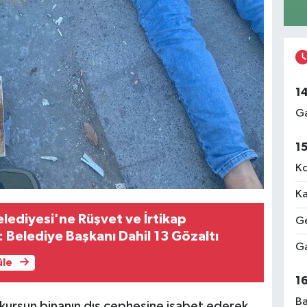
1
Ga
1
Ko
Ka
ediyesi'ne Rüşvet ve İrtikap
Ge
Belediye Başkanı Dahil 13 Gözaltı
Ga
üle
1
Ba
i kurşun binanın dış cephesine isabet ederek