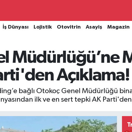
İş Dünyası
Lojistik
Otovitrin
Asayiş
Magazin
l Müdürlüğü’ne M
Parti'den Açıklama!
ing’e bağlı Otokoç Genel Müdürlüğü binas
nyasından ilk ve en sert tepki AK Parti'den
T