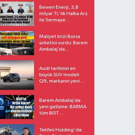
Bewen Enerji, 3,8
milyar TL'lik Halka Arz
ile Sermaye
Piyasalarına Adım
Atıyor
Maliyet krizi Borsa
şirketini vurdu: Barem
Ambalaj’da
konkordato süreci
Audi tarihinin en
büyük SUV modeli
Q9, markanın yeni
amiral gemisi oluyor
Barem Ambalaj’da
yeni gelişme: BARMA
tüm BIST
endekslerinden
çıkarılıyor
Tekfen Holding'de