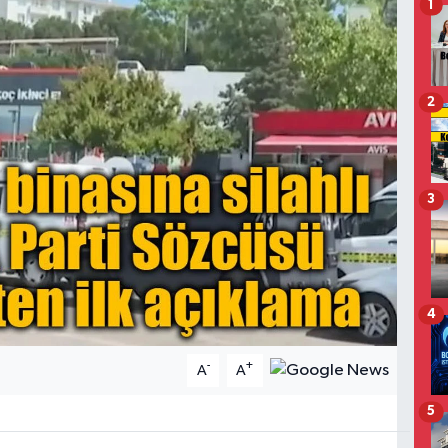
1
2
3
4
-
+
A
A
5