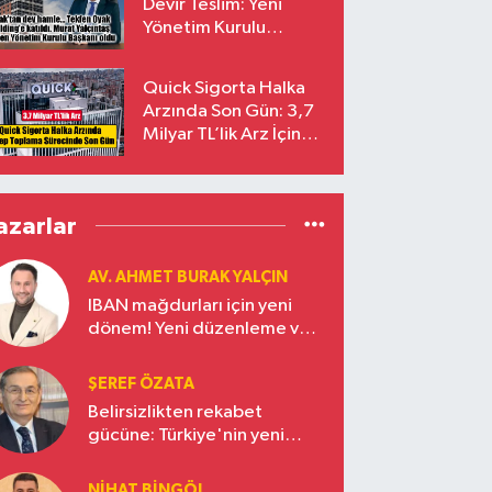
Devir Teslim: Yeni
Yönetim Kurulu
Başkanı Prof. Dr. Murat
Yalçıntaş Oldu!
Quick Sigorta Halka
Arzında Son Gün: 3,7
Milyar TL’lik Arz İçin
Talepler Bugün Sona
Eriyor
azarlar
AV. AHMET BURAK YALÇIN
IBAN mağdurları için yeni
dönem! Yeni düzenleme ve
ceza indirim oranları
ŞEREF ÖZATA
Belirsizlikten rekabet
gücüne: Türkiye'nin yeni
ekonomi vizyonu
NIHAT BINGÖL