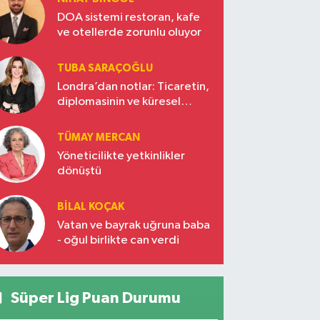
DOA sistemi restoran, kafe
ve otellerde zorunlu oluyor
TUBA SARAÇOĞLU
Londra’dan notlar: Ticaretin,
diplomasinin ve küresel
vizyonun başkentinde
Türkiye’nin yükselen gücü
TÜMAY MERCAN
Yöneticilikte yetkinlikler
dönüştü
BILAL KOÇAK
Vatan ve bayrak uğruna baba
- oğul birlikte can verdi
Süper Lig Puan Durumu