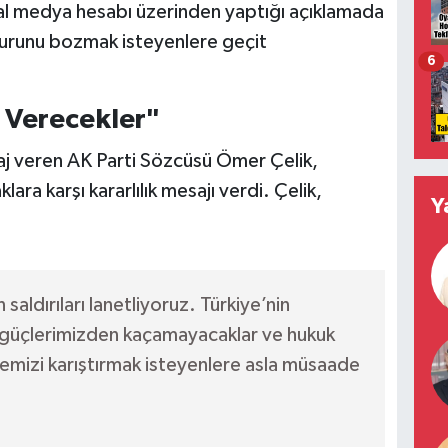
al medya hesabı üzerinden yaptığı açıklamada
uzurunu bozmak isteyenlere geçit
6
Verecekler"
j veren AK Parti Sözcüsü Ömer Çelik,
lara karşı kararlılık mesajı verdi. Çelik,
Y
:
aldırıları lanetliyoruz. Türkiye’nin
k güçlerimizden kaçamayacaklar ve hukuk
emizi karıştırmak isteyenlere asla müsaade