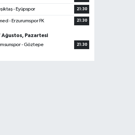
şiktaş - Eyüpspor
21:30
ed - Erzurumspor FK
21:30
7 Ağustos, Pazartesi
msunspor - Göztepe
21:30