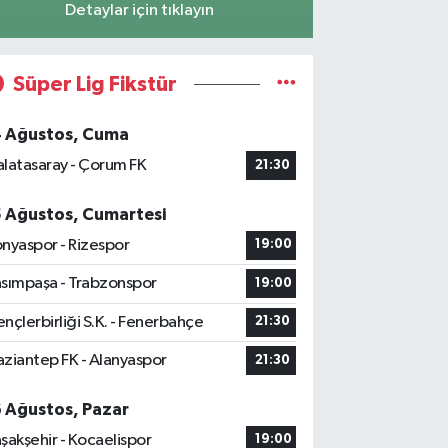
Detaylar için tıklayın
Süper Lig Fikstür
4 Ağustos, Cuma
latasaray - Çorum FK
21:30
5 Ağustos, Cumartesi
nyaspor - Rizespor
19:00
sımpaşa - Trabzonspor
19:00
nçlerbirliği S.K. - Fenerbahçe
21:30
ziantep FK - Alanyaspor
21:30
6 Ağustos, Pazar
şakşehir - Kocaelispor
19:00