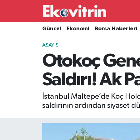
Güncel
Hava Durumu
Güncel
Ekonomi
Borsa Haberleri
Ekonomi
Trafik Durumu
ASAYIŞ
Otokoç Gene
Borsa Haberleri
Süper Lig Puan Durumu ve Fikstür
İş Dünyası
Tüm Manşetler
Saldırı! Ak 
Lojistik
Son Dakika Haberleri
İstanbul Maltepe’de Koç Hold
Otovitrin
Haber Arşivi
saldırının ardından siyaset dü
Asayiş
Magazin