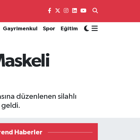
Gayrimenkul
Spor
Eğitim
askeli
ına düzenlenen silahlı
 geldi.
rend Haberler