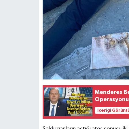
Menderes Bel
Operasyonu: 
İçeriği Görünt
Saldırganların açtığı ateş sonucu ik