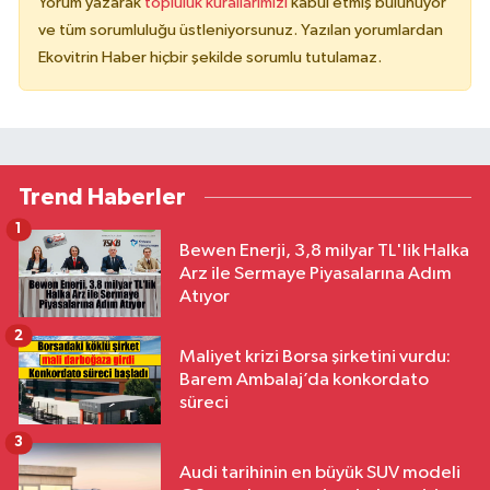
Yorum yazarak
topluluk kurallarımızı
kabul etmiş bulunuyor
ve tüm sorumluluğu üstleniyorsunuz. Yazılan yorumlardan
Ekovitrin Haber hiçbir şekilde sorumlu tutulamaz.
Trend Haberler
1
Bewen Enerji, 3,8 milyar TL'lik Halka
Arz ile Sermaye Piyasalarına Adım
Atıyor
2
Maliyet krizi Borsa şirketini vurdu:
Barem Ambalaj’da konkordato
süreci
3
Audi tarihinin en büyük SUV modeli