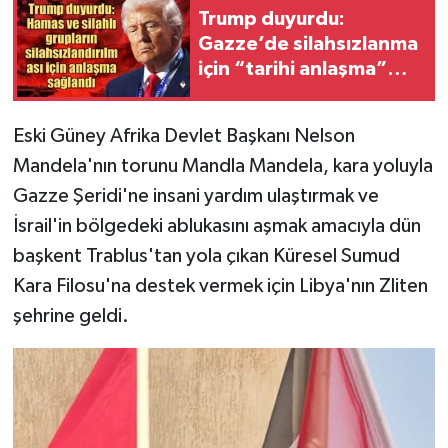
Trump duyurdu:
Gazze’de silahsızlanma
için “tarihi anlaşma”
iddiası! Türkiye’ye
teşekkür etti
Eski Güney Afrika Devlet Başkanı Nelson
Mandela'nın torunu Mandla Mandela, kara yoluyla
Gazze Şeridi'ne insani yardım ulaştırmak ve
İsrail'in bölgedeki ablukasını aşmak amacıyla dün
başkent Trablus'tan yola çıkan Küresel Sumud
Kara Filosu'na destek vermek için Libya'nın Zliten
şehrine geldi.