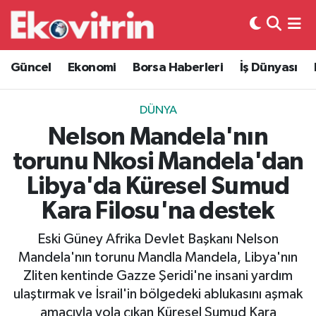
Güncel
Hava Durumu
Güncel
Ekonomi
Borsa Haberleri
İş Dünyası
Ekonomi
Trafik Durumu
DÜNYA
Borsa Haberleri
Süper Lig Puan Durumu ve Fikstür
Nelson Mandela'nın
torunu Nkosi Mandela'dan
İş Dünyası
Tüm Manşetler
Libya'da Küresel Sumud
Lojistik
Son Dakika Haberleri
Kara Filosu'na destek
Otovitrin
Haber Arşivi
Eski Güney Afrika Devlet Başkanı Nelson
Mandela'nın torunu Mandla Mandela, Libya'nın
Asayiş
Zliten kentinde Gazze Şeridi'ne insani yardım
ulaştırmak ve İsrail'in bölgedeki ablukasını aşmak
Magazin
amacıyla yola çıkan Küresel Sumud Kara