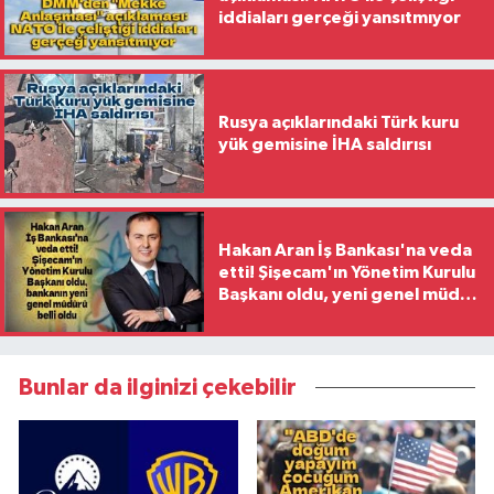
iddiaları gerçeği yansıtmıyor
Rusya açıklarındaki Türk kuru
yük gemisine İHA saldırısı
Hakan Aran İş Bankası'na veda
etti! Şişecam'ın Yönetim Kurulu
Başkanı oldu, yeni genel müdür
belli oldu
Bunlar da ilginizi çekebilir