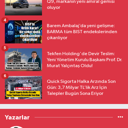
Q9, markanın yeni amiral gemisi
oluyor
4
Barem Ambalaj’da yeni gelişme:
BARMA tüm BIST endekslerinden
çıkarılıyor
5
Tekfen Holding'de Devir Teslim:
Yeni Yönetim Kurulu Başkanı Prof. Dr.
Murat Yalçıntaş Oldu!
6
Quick Sigorta Halka Arzında Son
Gün: 3,7 Milyar TL’lik Arz İçin
Talepler Bugün Sona Eriyor
Yazarlar