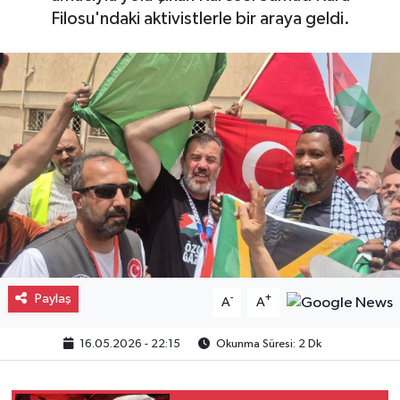
Filosu'ndaki aktivistlerle bir araya geldi.
Gayrimenkul
Spor
Eğitim
Paylaş
-
+
A
A
16.05.2026 - 22:15
Okunma Süresi: 2 Dk