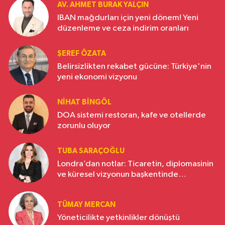
AV. AHMET BURAK YALÇIN
IBAN mağdurları için yeni dönem! Yeni
düzenleme ve ceza indirim oranları
ŞEREF ÖZATA
Belirsizlikten rekabet gücüne: Türkiye'nin
yeni ekonomi vizyonu
NIHAT BINGÖL
DOA sistemi restoran, kafe ve otellerde
zorunlu oluyor
TUBA SARAÇOĞLU
Londra’dan notlar: Ticaretin, diplomasinin
ve küresel vizyonun başkentinde
Türkiye’nin yükselen gücü
TÜMAY MERCAN
Yöneticilikte yetkinlikler dönüştü