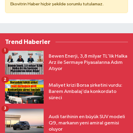
Ekovitrin Haber hiçbir şekilde sorumlu tutulamaz.
Trend Haberler
1
Bewen Enerji, 3,8 milyar TL'lik Halka
Arz ile Sermaye Piyasalarına Adım
Atıyor
2
Maliyet krizi Borsa şirketini vurdu:
Barem Ambalaj’da konkordato
süreci
3
Audi tarihinin en büyük SUV modeli
Q9, markanın yeni amiral gemisi
oluyor