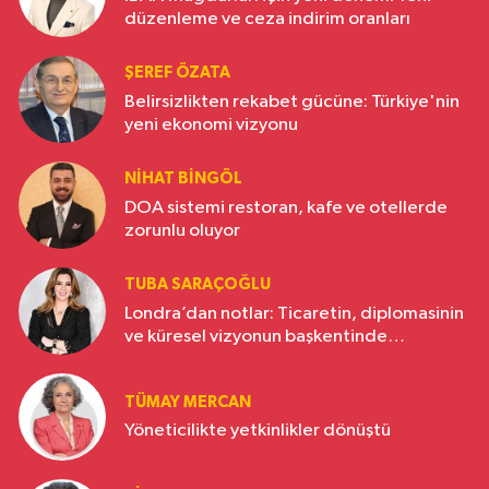
düzenleme ve ceza indirim oranları
ŞEREF ÖZATA
Belirsizlikten rekabet gücüne: Türkiye'nin
yeni ekonomi vizyonu
NIHAT BINGÖL
DOA sistemi restoran, kafe ve otellerde
zorunlu oluyor
TUBA SARAÇOĞLU
Londra’dan notlar: Ticaretin, diplomasinin
ve küresel vizyonun başkentinde
Türkiye’nin yükselen gücü
TÜMAY MERCAN
Yöneticilikte yetkinlikler dönüştü