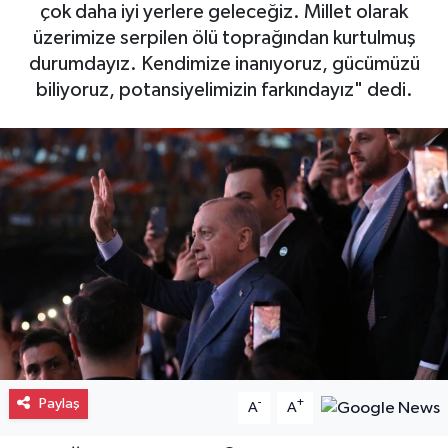
çok daha iyi yerlere geleceğiz. Millet olarak
Gayrimenkul
üzerimize serpilen ölü toprağından kurtulmuş
durumdayız. Kendimize inanıyoruz, gücümüzü
Spor
biliyoruz, potansiyelimizin farkındayız" dedi.
Eğitim
Paylaş
-
+
A
A