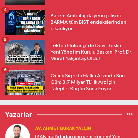
4
Barem Ambalaj’da yeni gelişme:
BARMA tüm BIST endekslerinden
çıkarılıyor
5
Tekfen Holding'de Devir Teslim:
Yeni Yönetim Kurulu Başkanı Prof. Dr.
Murat Yalçıntaş Oldu!
6
Quick Sigorta Halka Arzında Son
Gün: 3,7 Milyar TL’lik Arz İçin
Talepler Bugün Sona Eriyor
Yazarlar
AV. AHMET BURAK YALÇIN
IBAN mağdurları için yeni dönem! Yeni