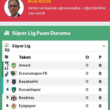
BILAL KOÇAK
Vatan ve bayrak uğruna baba - oğul birlikte
can verdi
Süper Lig Puan Durumu
Süper Lig
#
Takım
O
P
1
Amed
0
0
2
Erzurumspor FK
0
0
3
Başakşehir
0
0
4
Kocaelispor
0
0
5
Beşiktaş
0
0
6
Eyüpspor
0
0