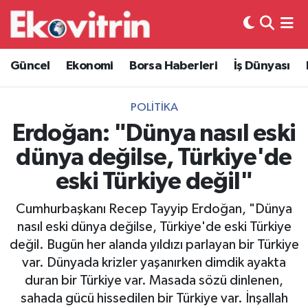
Güncel
Hava Durumu
Güncel
Ekonomi
Borsa Haberleri
İş Dünyası
Ekonomi
Trafik Durumu
POLITIKA
Borsa Haberleri
Süper Lig Puan Durumu ve Fikstür
Erdoğan: "Dünya nasıl eski
dünya değilse, Türkiye'de
İş Dünyası
Tüm Manşetler
eski Türkiye değil"
Lojistik
Son Dakika Haberleri
Cumhurbaşkanı Recep Tayyip Erdoğan, "Dünya
nasıl eski dünya değilse, Türkiye'de eski Türkiye
Otovitrin
Haber Arşivi
değil. Bugün her alanda yıldızı parlayan bir Türkiye
var. Dünyada krizler yaşanırken dimdik ayakta
Asayiş
duran bir Türkiye var. Masada sözü dinlenen,
sahada gücü hissedilen bir Türkiye var. İnşallah
Magazin