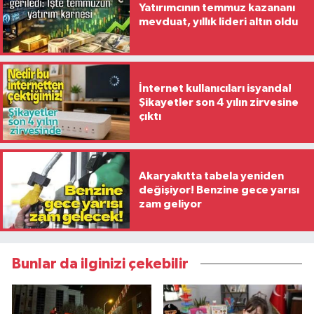
Yatırımcının temmuz kazananı
mevduat, yıllık lideri altın oldu
İnternet kullanıcıları isyanda!
Şikayetler son 4 yılın zirvesine
çıktı
Akaryakıtta tabela yeniden
değişiyor! Benzine gece yarısı
zam geliyor
Bunlar da ilginizi çekebilir