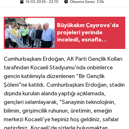
16.05.2026 - 22:10
Okunma Süresi: 3 Dk
Büyükakın Çayırova'da
projeleri yerinde
inceledi, esnafla
buluştu
Cumhurbaşkanı Erdoğan, AK Parti Gençlik Kolları
tarafından Kocaeli Stadyumu'nda onbinlerce
gencin katılımıyla düzenlenen "Bir Gençlik
Şöleni"ne katıldı. Cumhurbaşkanı Erdoğan, stadın
dışında kurulan alanda yaptığı açıklamada,
gençleri selamlayarak, "Sanayinin teknolojinin,
bilimin, girişimcilik ruhunun, üretimin, emeğin
merkezi Kocaeli'ye hepiniz hoş geldiniz, safalar
getirdiniz. Kocaeli'de sizlerle buluşmaktan,