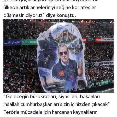
ülkede artık annelerin yüreğine kor ateşler
düşmesin diyoruz" diye konuştu.
"Geleceğin bürokratları, siyasileri, bakanları
inşallah cumhurbaşkanları sizin içinizden çıkacak"
Terörle mücadele için harcanan kaynakların