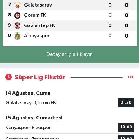
7
Galatasaray
0
0
8
Çorum FK
0
0
9
Gaziantep FK
0
0
10
Alanyaspor
0
0
Detaylar için tıklayın
Süper Lig Fikstür
14 Ağustos, Cuma
Galatasaray - Çorum FK
21:30
15 Ağustos, Cumartesi
Konyaspor - Rizespor
19:00