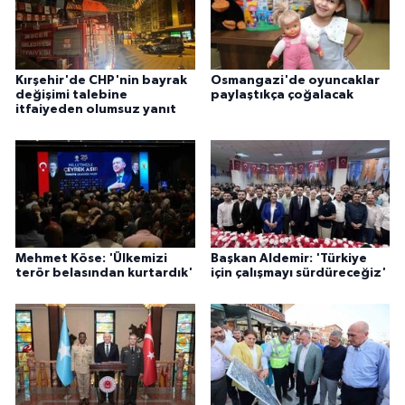
Kırşehir'de CHP'nin bayrak
Osmangazi'de oyuncaklar
değişimi talebine
paylaştıkça çoğalacak
itfaiyeden olumsuz yanıt
Mehmet Köse: 'Ülkemizi
Başkan Aldemir: 'Türkiye
terör belasından kurtardık'
için çalışmayı sürdüreceğiz'