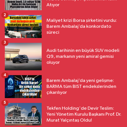
Atıyor
2
Maliyet krizi Borsa şirketini vurdu:
Barem Ambalaj’da konkordato
süreci
3
Audi tarihinin en büyük SUV modeli
Q9, markanın yeni amiral gemisi
oluyor
4
Barem Ambalaj’da yeni gelişme:
BARMA tüm BIST endekslerinden
çıkarılıyor
5
Tekfen Holding'de Devir Teslim:
Yeni Yönetim Kurulu Başkanı Prof. Dr.
Murat Yalçıntaş Oldu!