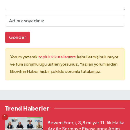
Gönder
Yorum yazarak
topluluk kurallarımızı
kabul etmiş bulunuyor
ve tüm sorumluluğu üstleniyorsunuz. Yazılan yorumlardan
Ekovitrin Haber hiçbir şekilde sorumlu tutulamaz.
Trend Haberler
1
Bewen Enerji, 3,8 milyar TL'lik Halka
Arz ile Sermaye Piyasalarına Adım