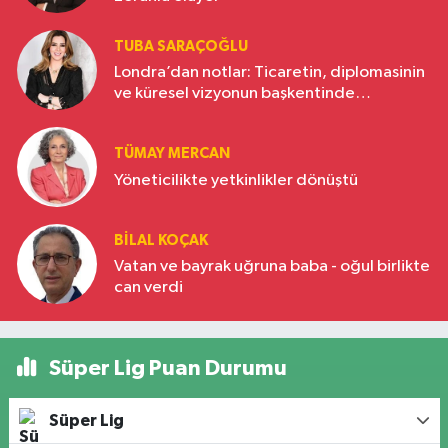
TUBA SARAÇOĞLU
Londra’dan notlar: Ticaretin, diplomasinin
ve küresel vizyonun başkentinde
Türkiye’nin yükselen gücü
TÜMAY MERCAN
Yöneticilikte yetkinlikler dönüştü
BILAL KOÇAK
Vatan ve bayrak uğruna baba - oğul birlikte
can verdi
Süper Lig Puan Durumu
Süper Lig