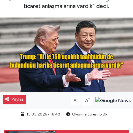
ticaret anlaşmalarına vardık" dedi.
Gayrimenkul
Spor
Eğitim
Paylaş
-
+
A
A
15.05.2026 - 16:40
Okunma Süresi: 6 Dk