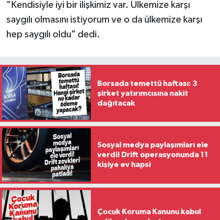
"Kendisiyle iyi bir ilişkimiz var. Ülkemize karşı
saygılı olmasını istiyorum ve o da ülkemize karşı
hep saygılı oldu" dedi.
Borsada temettü haftası: 3
şirket yatırımcısına nakit
dağıtacak
Sosyal medya paylaşımları ele
verdi! Drift operasyonunda 11
kişiye ev hapsi
Çocuk Koruma Kanunu kabul