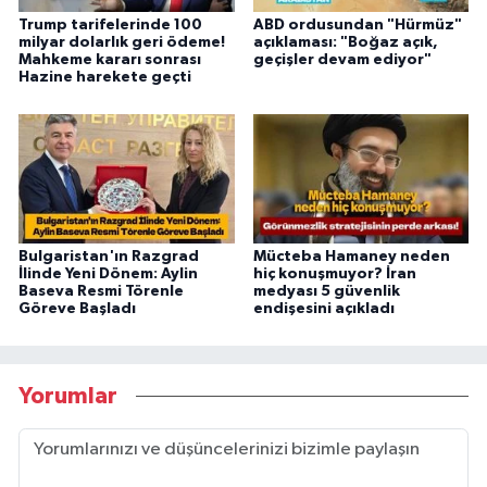
Trump tarifelerinde 100
ABD ordusundan "Hürmüz"
milyar dolarlık geri ödeme!
açıklaması: "Boğaz açık,
Mahkeme kararı sonrası
geçişler devam ediyor"
Hazine harekete geçti
Bulgaristan'ın Razgrad
Mücteba Hamaney neden
İlinde Yeni Dönem: Aylin
hiç konuşmuyor? İran
Baseva Resmi Törenle
medyası 5 güvenlik
Göreve Başladı
endişesini açıkladı
Yorumlar