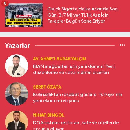
6
Quick Sigorta Halka Arzında Son
Gün: 3,7 Milyar TL’lik Arz İçin
Talepler Bugün Sona Eriyor
Yazarlar
AV. AHMET BURAK YALÇIN
IBAN mağdurları için yeni dönem! Yeni
düzenleme ve ceza indirim oranları
ŞEREF ÖZATA
Belirsizlikten rekabet gücüne: Türkiye'nin
yeni ekonomi vizyonu
NIHAT BINGÖL
DOA sistemi restoran, kafe ve otellerde
zorunlu oluyor