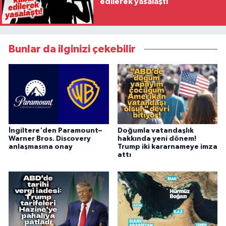
edilerek yasalaştı
Bunlar da ilginizi çekebilir
İngiltere'den Paramount–
Doğumla vatandaşlık
Warner Bros. Discovery
hakkında yeni dönem!
anlaşmasına onay
Trump iki kararnameye imza
attı