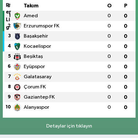
#
Takım
O
P
1
Amed
0
0
2
Erzurumspor FK
0
0
3
Başakşehir
0
0
4
Kocaelispor
0
0
5
Beşiktaş
0
0
6
Eyüpspor
0
0
7
Galatasaray
0
0
8
Çorum FK
0
0
9
Gaziantep FK
0
0
10
Alanyaspor
0
0
Detaylar için tıklayın