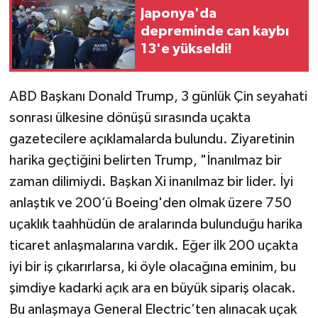
Japonya'da
depreminde can kaybı
13'e yükseldi!
ABD Başkanı Donald Trump, 3 günlük Çin seyahati
sonrası ülkesine dönüşü sırasında uçakta
gazetecilere açıklamalarda bulundu. Ziyaretinin
harika geçtiğini belirten Trump, "İnanılmaz bir
zaman dilimiydi. Başkan Xi inanılmaz bir lider. İyi
anlaştık ve 200’ü Boeing'den olmak üzere 750
uçaklık taahhüdün de aralarında bulunduğu harika
ticaret anlaşmalarına vardık. Eğer ilk 200 uçakta
iyi bir iş çıkarırlarsa, ki öyle olacağına eminim, bu
şimdiye kadarki açık ara en büyük sipariş olacak.
Bu anlaşmaya General Electric’ten alınacak uçak