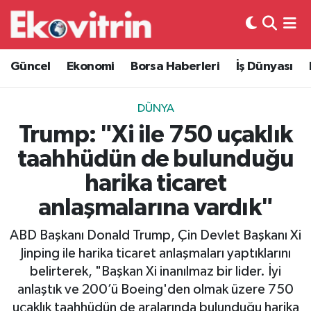
Güncel
Hava Durumu
Güncel
Ekonomi
Borsa Haberleri
İş Dünyası
Ekonomi
Trafik Durumu
DÜNYA
Borsa Haberleri
Süper Lig Puan Durumu ve Fikstür
Trump: "Xi ile 750 uçaklık
taahhüdün de bulunduğu
İş Dünyası
Tüm Manşetler
harika ticaret
Lojistik
Son Dakika Haberleri
anlaşmalarına vardık"
Otovitrin
Haber Arşivi
ABD Başkanı Donald Trump, Çin Devlet Başkanı Xi
Jinping ile harika ticaret anlaşmaları yaptıklarını
Asayiş
belirterek, "Başkan Xi inanılmaz bir lider. İyi
anlaştık ve 200’ü Boeing'den olmak üzere 750
Magazin
uçaklık taahhüdün de aralarında bulunduğu harika