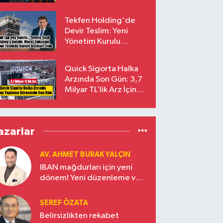
endekslerinden
çıkarılıyor
Tekfen Holding'de
Devir Teslim: Yeni
Yönetim Kurulu
Başkanı Prof. Dr. Murat
Yalçıntaş Oldu!
Quick Sigorta Halka
Arzında Son Gün: 3,7
Milyar TL’lik Arz İçin
Talepler Bugün Sona
Eriyor
azarlar
AV. AHMET BURAK YALÇIN
IBAN mağdurları için yeni
dönem! Yeni düzenleme ve
ceza indirim oranları
ŞEREF ÖZATA
Belirsizlikten rekabet