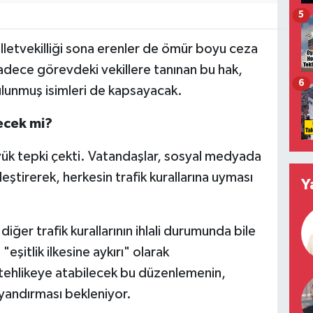
5
letvekilliği sona erenler de ömür boyu ceza
ece görevdeki vekillere tanınan bu hak,
6
lunmuş isimleri de kapsayacak.
yecek mi?
k tepki çekti. Vatandaşlar, sosyal medyada
eştirerek, herkesin trafik kurallarına uyması
Y
ve diğer trafik kurallarının ihlali durumunda bile
şitlik ilkesine aykırı" olarak
i tehlikeye atabilecek bu düzenlemenin,
andırması bekleniyor.