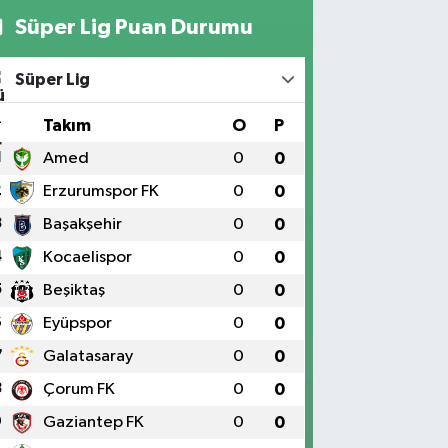
Süper Lig Puan Durumu
Süper Lig
#
Takım
O
P
1
Amed
0
0
2
Erzurumspor FK
0
0
3
Başakşehir
0
0
4
Kocaelispor
0
0
5
Beşiktaş
0
0
6
Eyüpspor
0
0
7
Galatasaray
0
0
8
Çorum FK
0
0
9
Gaziantep FK
0
0