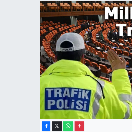
Gayrimenkul
Spor
Eğitim