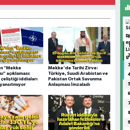
n "Mekke
Mekke'de Tarihi Zirve:
ı" açıklaması:
Türkiye, Suudi Arabistan ve
çeliştiği iddiaları
Pakistan Ortak Savunma
yansıtmıyor
Anlaşması İmzaladı