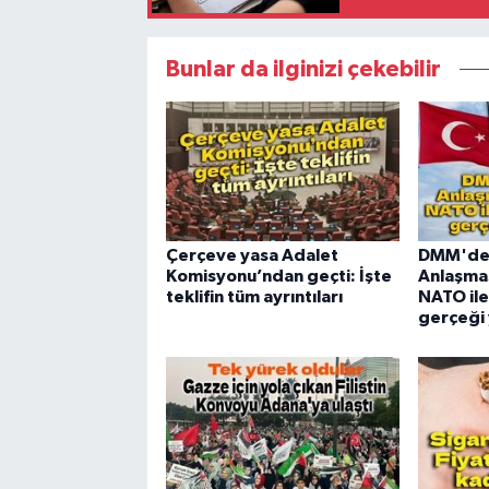
Bunlar da ilginizi çekebilir
Çerçeve yasa Adalet
DMM'de
Komisyonu’ndan geçti: İşte
Anlaşmas
teklifin tüm ayrıntıları
NATO ile 
gerçeği 