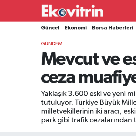
Güncel
Hava Durumu
Güncel
Ekonomi
Borsa Haberleri
Ekonomi
Trafik Durumu
GÜNDEM
Mevcut ve esk
Borsa Haberleri
Süper Lig Puan Durumu ve Fikstür
İş Dünyası
Tüm Manşetler
ceza muafiye
Lojistik
Son Dakika Haberleri
Yaklaşık 3.600 eski ve yeni mi
Otovitrin
Haber Arşivi
tutuluyor. Türkiye Büyük Mil
milletvekillerinin iki aracı, eski
Asayiş
park gibi trafik cezalarında
Magazin