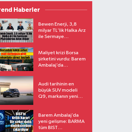
rend Haberler
Bewen Enerji, 3,8
milyar TL'lik Halka Arz
ile Sermaye
Piyasalarına Adım
Atıyor
Maliyet krizi Borsa
şirketini vurdu: Barem
Ambalaj’da
konkordato süreci
Audi tarihinin en
büyük SUV modeli
Q9, markanın yeni
amiral gemisi oluyor
Barem Ambalaj’da
yeni gelişme: BARMA
tüm BIST