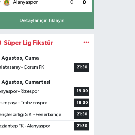
0
Alanyaspor
0
0
Detaylar için tıklayın
Süper Lig Fikstür
4 Ağustos, Cuma
latasaray - Çorum FK
21:30
5 Ağustos, Cumartesi
nyaspor - Rizespor
19:00
sımpaşa - Trabzonspor
19:00
nçlerbirliği S.K. - Fenerbahçe
21:30
ziantep FK - Alanyaspor
21:30