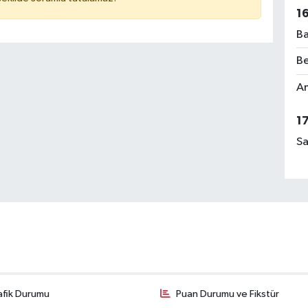
1
Ba
Be
Am
1
Sa
afik Durumu
Puan Durumu ve Fikstür