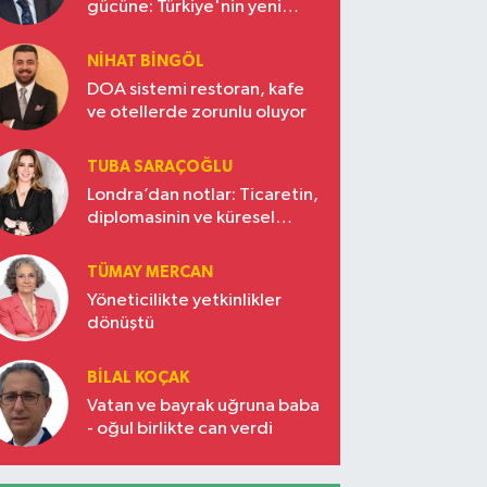
gücüne: Türkiye'nin yeni
ekonomi vizyonu
NIHAT BINGÖL
DOA sistemi restoran, kafe
ve otellerde zorunlu oluyor
TUBA SARAÇOĞLU
Londra’dan notlar: Ticaretin,
diplomasinin ve küresel
vizyonun başkentinde
Türkiye’nin yükselen gücü
TÜMAY MERCAN
Yöneticilikte yetkinlikler
dönüştü
BILAL KOÇAK
Vatan ve bayrak uğruna baba
- oğul birlikte can verdi