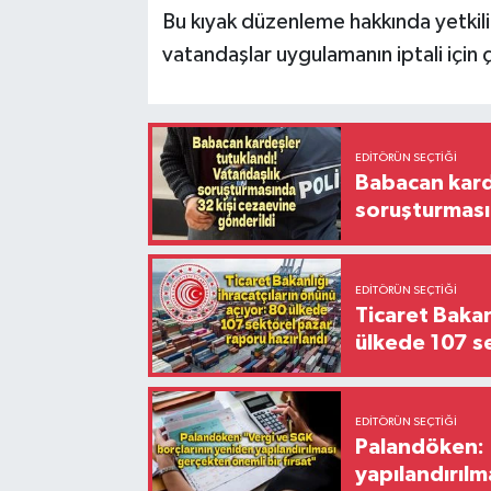
Bu kıyak düzenleme hakkında yetkil
vatandaşlar uygulamanın iptali için
EDITÖRÜN SEÇTIĞI
Babacan karde
soruşturması
EDITÖRÜN SEÇTIĞI
Ticaret Bakan
ülkede 107 s
EDITÖRÜN SEÇTIĞI
Palandöken: 
yapılandırılm