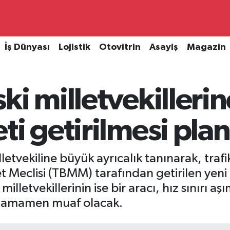
İş Dünyası
Lojistik
Otovitrin
Asayiş
Magazin
i milletvekillerin
ti getirilmesi pla
lletvekiline büyük ayrıcalık tanınarak, tra
let Meclisi (TBMM) tarafından getirilen y
 milletvekillerinin ise bir aracı, hız sınırı aşım
n tamamen muaf olacak.