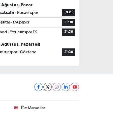
6 Ağustos, Pazar
şakşehir - Kocaelispor
19:00
şiktaş - Eyüpspor
21:30
ed - Erzurumspor FK
21:30
7 Ağustos, Pazartesi
msunspor - Göztepe
21:30
Tüm Manşetler