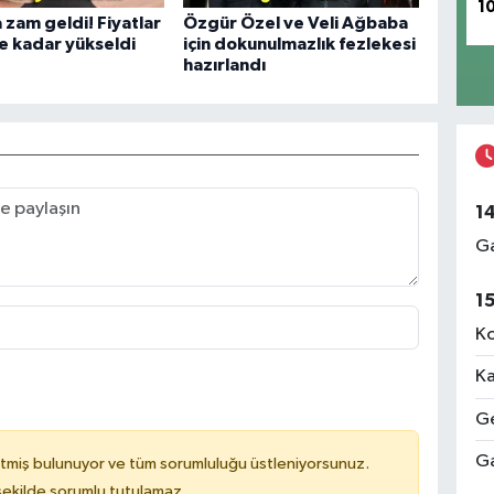
1
 zam geldi! Fiyatlar
Özgür Özel ve Veli Ağbaba
e kadar yükseldi
için dokunulmazlık fezlekesi
hazırlandı
1
Ga
1
Ko
Ka
Ge
Ga
tmiş bulunuyor ve tüm sorumluluğu üstleniyorsunuz.
 şekilde sorumlu tutulamaz.