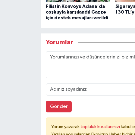
Filistin Konvoyu Adana'da
Sigaraya
coşkuyla karşılandı! Gazze
130 TL’y
için destek mesajları verildi
Yorumlar
Gönder
Yorum yazarak
topluluk kurallarımızı
kabul e
Yazılan yorumlardan Ekovitrin Haber hiçbir