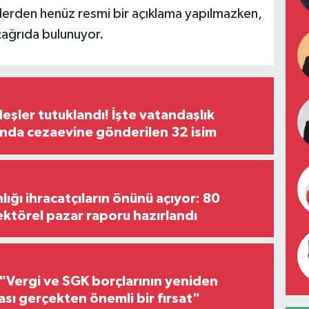
ilerden henüz resmi bir açıklama yapılmazken,
 çağrıda bulunuyor.
şler tutuklandı! İşte vatandaşlık
nda cezaevine gönderilen 32 isim
lığı ihracatçıların önünü açıyor: 80
ektörel pazar raporu hazırlandı
"Vergi ve SGK borçlarının yeniden
ası gerçekten önemli bir fırsat"