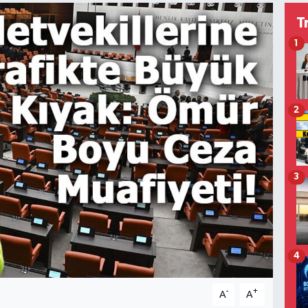
T
1
2
3
4
-
+
A
A