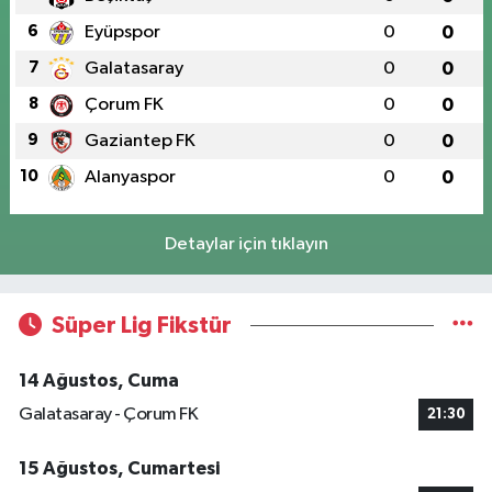
6
Eyüpspor
0
0
7
Galatasaray
0
0
8
Çorum FK
0
0
9
Gaziantep FK
0
0
10
Alanyaspor
0
0
Detaylar için tıklayın
Süper Lig Fikstür
14 Ağustos, Cuma
Galatasaray - Çorum FK
21:30
15 Ağustos, Cumartesi