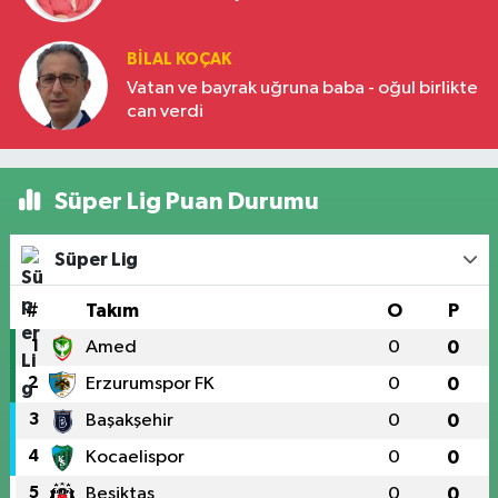
BILAL KOÇAK
Vatan ve bayrak uğruna baba - oğul birlikte
can verdi
Süper Lig Puan Durumu
Süper Lig
#
Takım
O
P
1
Amed
0
0
2
Erzurumspor FK
0
0
3
Başakşehir
0
0
4
Kocaelispor
0
0
5
Beşiktaş
0
0