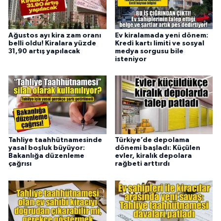
Ağustos ayı kira zam oranı
Ev kiralamada yeni dönem:
belli oldu! Kiralara yüzde
Kredi kartı limiti ve sosyal
31,90 artış yapılacak
medya sorgusu bile
isteniyor
Tahliye taahhütnamesinde
Türkiye’de depolama
yasal boşluk büyüyor:
dönemi başladı: Küçülen
Bakanlığa düzenleme
evler, kiralık depolara
çağrısı
rağbeti arttırdı