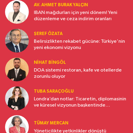
AV. AHMET BURAK YALÇIN
IBAN mağdurları için yeni dönem! Yeni
düzenleme ve ceza indirim oranları
ŞEREF ÖZATA
Belirsizlikten rekabet gücüne: Türkiye'nin
yeni ekonomi vizyonu
NIHAT BINGÖL
DOA sistemi restoran, kafe ve otellerde
zorunlu oluyor
TUBA SARAÇOĞLU
Londra’dan notlar: Ticaretin, diplomasinin
ve küresel vizyonun başkentinde
Türkiye’nin yükselen gücü
TÜMAY MERCAN
Yöneticilikte yetkinlikler dönüştü