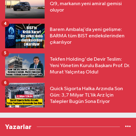
Q9, markanın yeni amiral gemisi
oluyor
4
Barem Ambalaj’da yeni gelişme:
BARMA tüm BIST endekslerinden
çıkarılıyor
5
Tekfen Holding'de Devir Teslim:
Yeni Yönetim Kurulu Başkanı Prof. Dr.
Murat Yalçıntaş Oldu!
6
Quick Sigorta Halka Arzında Son
Gün: 3,7 Milyar TL’lik Arz İçin
Talepler Bugün Sona Eriyor
Yazarlar