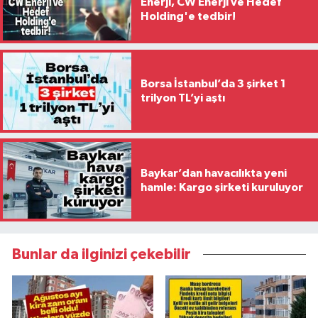
Enerji, CW Enerji ve Hedef
Holding'e tedbir!
Borsa İstanbul’da 3 şirket 1
trilyon TL’yi aştı
Baykar’dan havacılıkta yeni
hamle: Kargo şirketi kuruluyor
Bunlar da ilginizi çekebilir