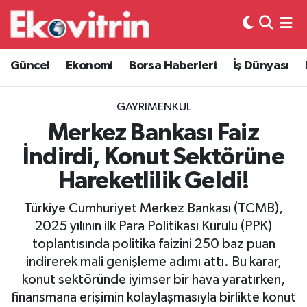
Güncel
Hava Durumu
Güncel
Ekonomi
Borsa Haberleri
İş Dünyası
Ekonomi
Trafik Durumu
GAYRIMENKUL
Borsa Haberleri
Süper Lig Puan Durumu ve Fikstür
Merkez Bankası Faiz
İndirdi, Konut Sektörüne
İş Dünyası
Tüm Manşetler
Hareketlilik Geldi!
Lojistik
Son Dakika Haberleri
Türkiye Cumhuriyet Merkez Bankası (TCMB),
2025 yılının ilk Para Politikası Kurulu (PPK)
Otovitrin
Haber Arşivi
toplantısında politika faizini 250 baz puan
indirerek mali genişleme adımı attı. Bu karar,
Asayiş
konut sektöründe iyimser bir hava yaratırken,
finansmana erişimin kolaylaşmasıyla birlikte konut
Magazin