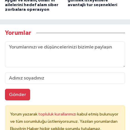
Aygar ve Kıvanç Uman'ın
görmek isteyenlere
ailelerini hedef alam siber
avantajlı tur seçenekleri
zorbalara operasyon
Yorumlar
Gönder
Yorum yazarak
topluluk kurallarımızı
kabul etmiş bulunuyor
ve tüm sorumluluğu üstleniyorsunuz. Yazılan yorumlardan
Ekovitrin Haber hiçbir şekilde sorumlu tutulamaz.