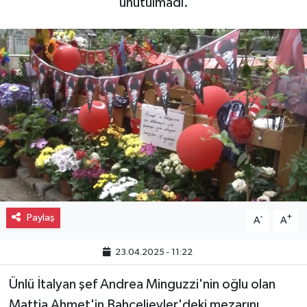
unutulmadı.
Gayrimenkul
Spor
Eğitim
Paylaş
-
+
A
A
23.04.2025 - 11:22
Ünlü İtalyan şef Andrea Minguzzi'nin oğlu olan
Mattia Ahmet'in Bahçelievler'deki mezarını