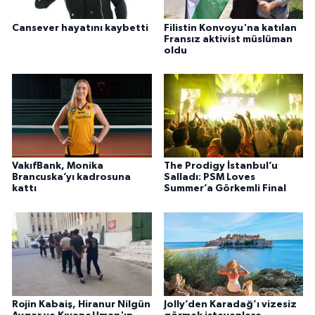
Cansever hayatını kaybetti
Filistin Konvoyu'na katılan
Fransız aktivist müslüman
oldu
VakıfBank, Monika
The Prodigy İstanbul’u
Brancuska’yı kadrosuna
Salladı: PSM Loves
kattı
Summer’a Görkemli Final
Rojin Kabaiş, Hiranur Nilgün
Jolly’den Karadağ’ı vizesiz