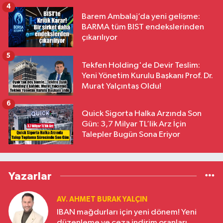
4
Barem Ambalaj’da yeni gelişme:
BARMA tüm BIST endekslerinden
çıkarılıyor
5
Tekfen Holding'de Devir Teslim:
Yeni Yönetim Kurulu Başkanı Prof. Dr.
Murat Yalçıntaş Oldu!
6
Quick Sigorta Halka Arzında Son
Gün: 3,7 Milyar TL’lik Arz İçin
Talepler Bugün Sona Eriyor
Yazarlar
AV. AHMET BURAK YALÇIN
IBAN mağdurları için yeni dönem! Yeni
düzenleme ve ceza indirim oranları