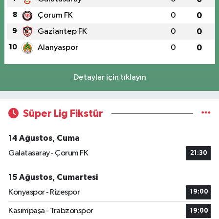
8
Çorum FK
0
0
9
Gaziantep FK
0
0
10
Alanyaspor
0
0
Detaylar için tıklayın
Süper Lig Fikstür
14 Ağustos, Cuma
Galatasaray - Çorum FK
21:30
15 Ağustos, Cumartesi
Konyaspor - Rizespor
19:00
Kasımpaşa - Trabzonspor
19:00