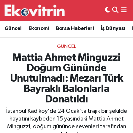
Güncel
Hava Durumu
Güncel
Ekonomi
Borsa Haberleri
İş Dünyası
Ekonomi
Trafik Durumu
GÜNCEL
Borsa Haberleri
Süper Lig Puan Durumu ve Fikstür
Mattia Ahmet Minguzzi
Doğum Gününde
İş Dünyası
Tüm Manşetler
Unutulmadı: Mezarı Türk
Lojistik
Son Dakika Haberleri
Bayraklı Balonlarla
Donatıldı
Otovitrin
Haber Arşivi
İstanbul Kadıköy'de 24 Ocak'ta trajik bir şekilde
Asayiş
hayatını kaybeden 15 yaşındaki Mattia Ahmet
Minguzzi, doğum gününde sevenleri tarafından
Magazin