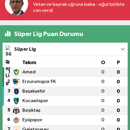
Vatan ve bayrak uğruna baba - oğul birlikte
can verdi
Süper Lig Puan Durumu
Süper Lig
#
Takım
O
P
1
Amed
0
0
2
Erzurumspor FK
0
0
3
Başakşehir
0
0
4
Kocaelispor
0
0
5
Beşiktaş
0
0
6
Eyüpspor
0
0
7
Galatasaray
0
0