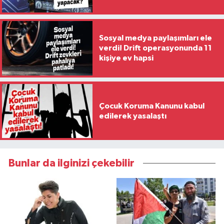
Sosyal medya paylaşımları ele
verdi! Drift operasyonunda 11
kişiye ev hapsi
Çocuk Koruma Kanunu kabul
edilerek yasalaştı
Bunlar da ilginizi çekebilir