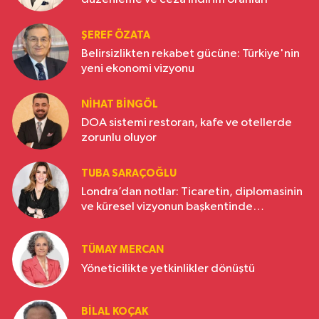
ŞEREF ÖZATA
Belirsizlikten rekabet gücüne: Türkiye'nin
yeni ekonomi vizyonu
NIHAT BINGÖL
DOA sistemi restoran, kafe ve otellerde
zorunlu oluyor
TUBA SARAÇOĞLU
Londra’dan notlar: Ticaretin, diplomasinin
ve küresel vizyonun başkentinde
Türkiye’nin yükselen gücü
TÜMAY MERCAN
Yöneticilikte yetkinlikler dönüştü
BILAL KOÇAK