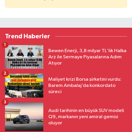
Trend Haberler
1
Bewen Enerji, 3,8 milyar TL'lik Halka
Arz ile Sermaye Piyasalarına Adım
Atıyor
2
Maliyet krizi Borsa şirketini vurdu:
Barem Ambalaj’da konkordato
süreci
3
Audi tarihinin en büyük SUV modeli
Q9, markanın yeni amiral gemisi
oluyor