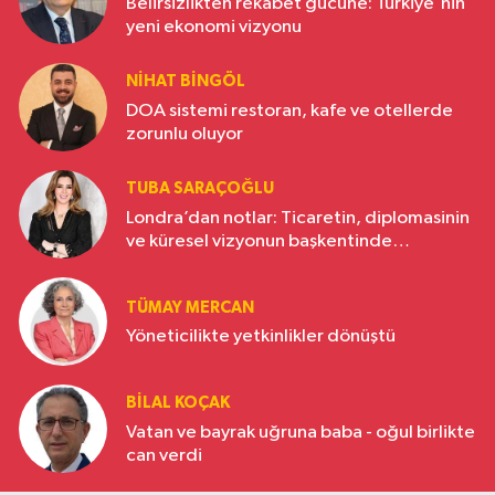
Belirsizlikten rekabet gücüne: Türkiye'nin
yeni ekonomi vizyonu
NIHAT BINGÖL
DOA sistemi restoran, kafe ve otellerde
zorunlu oluyor
TUBA SARAÇOĞLU
Londra’dan notlar: Ticaretin, diplomasinin
ve küresel vizyonun başkentinde
Türkiye’nin yükselen gücü
TÜMAY MERCAN
Yöneticilikte yetkinlikler dönüştü
BILAL KOÇAK
Vatan ve bayrak uğruna baba - oğul birlikte
can verdi