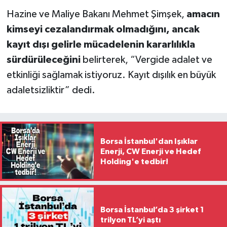
Hazine ve Maliye Bakanı Mehmet Şimşek,
amacın
kimseyi cezalandırmak olmadığını, ancak
kayıt dışı gelirle mücadelenin kararlılıkla
sürdürüleceğini
belirterek, “Vergide adalet ve
etkinliği sağlamak istiyoruz. Kayıt dışılık en büyük
adaletsizliktir” dedi.
Borsa İstanbul'dan Işıklar
Enerji, CW Enerji ve Hedef
Holding'e tedbir!
Borsa İstanbul’da 3 şirket 1
trilyon TL’yi aştı