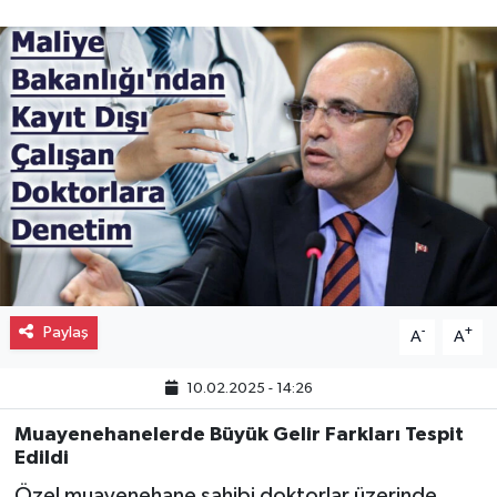
Gayrimenkul
Spor
Eğitim
Paylaş
-
+
A
A
10.02.2025 - 14:26
Muayenehanelerde Büyük Gelir Farkları Tespit
Edildi
Özel muayenehane sahibi doktorlar üzerinde