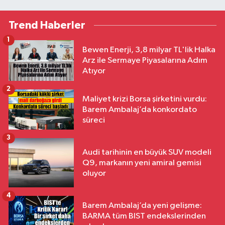
Trend Haberler
1
Bewen Enerji, 3,8 milyar TL'lik Halka
Arz ile Sermaye Piyasalarına Adım
Atıyor
2
Maliyet krizi Borsa şirketini vurdu:
Barem Ambalaj’da konkordato
süreci
3
Audi tarihinin en büyük SUV modeli
Q9, markanın yeni amiral gemisi
oluyor
4
Barem Ambalaj’da yeni gelişme:
BARMA tüm BIST endekslerinden