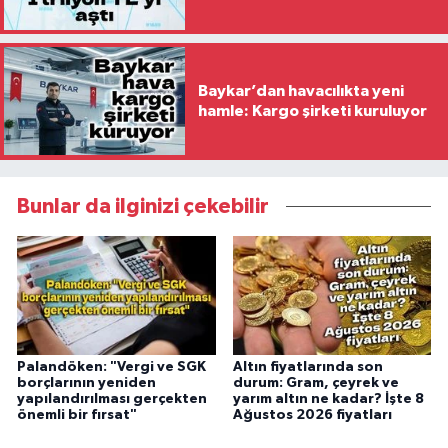
Baykar’dan havacılıkta yeni
hamle: Kargo şirketi kuruluyor
Bunlar da ilginizi çekebilir
Palandöken: "Vergi ve SGK
Altın fiyatlarında son
borçlarının yeniden
durum: Gram, çeyrek ve
yapılandırılması gerçekten
yarım altın ne kadar? İşte 8
önemli bir fırsat"
Ağustos 2026 fiyatları