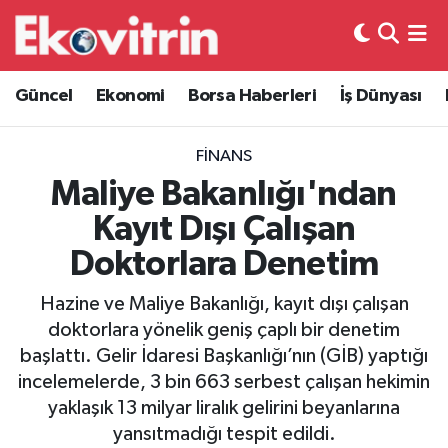
Güncel
Hava Durumu
Güncel
Ekonomi
Borsa Haberleri
İş Dünyası
Ekonomi
Trafik Durumu
FINANS
Borsa Haberleri
Süper Lig Puan Durumu ve Fikstür
Maliye Bakanlığı'ndan
Kayıt Dışı Çalışan
İş Dünyası
Tüm Manşetler
Doktorlara Denetim
Lojistik
Son Dakika Haberleri
Hazine ve Maliye Bakanlığı, kayıt dışı çalışan
doktorlara yönelik geniş çaplı bir denetim
Otovitrin
Haber Arşivi
başlattı. Gelir İdaresi Başkanlığı’nın (GİB) yaptığı
incelemelerde, 3 bin 663 serbest çalışan hekimin
Asayiş
yaklaşık 13 milyar liralık gelirini beyanlarına
yansıtmadığı tespit edildi.
Magazin