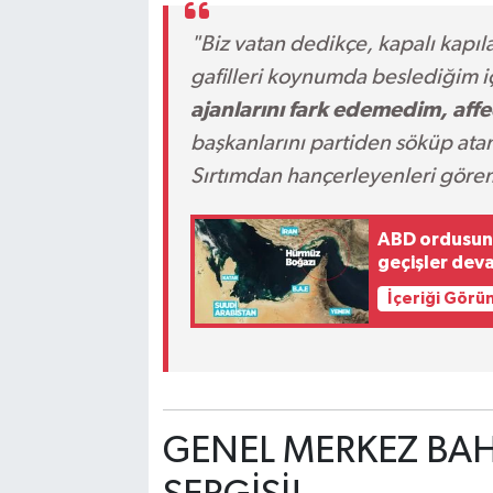
"Biz vatan dedikçe, kapalı kapı
gafilleri koynumda beslediğim iç
ajanlarını fark edemedim, affe
başkanlarını partiden söküp ata
Sırtımdan hançerleyenleri gör
ABD ordusund
geçişler dev
İçeriği Görü
GENEL MERKEZ BA