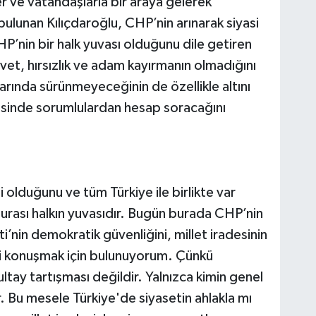
er ve vatandaşlarla bir araya gelerek
ulunan Kılıçdaroğlu, CHP’nin arınarak siyasi
P’nin bir halk yuvası olduğunu dile getiren
vet, hırsızlık ve adam kayırmanın olmadığını
rında sürünmeyeceğinin de özellikle altını
cesinde sorumlulardan hesap soracağını
i olduğunu ve tüm Türkiye ile birlikte var
"Burası halkın yuvasıdır. Bugün burada CHP’nin
’nin demokratik güvenliğini, millet iradesinin
ni konuşmak için bulunuyorum. Çünkü
ltay tartışması değildir. Yalnızca kimin genel
. Bu mesele Türkiye'de siyasetin ahlakla mı