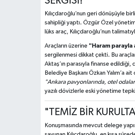
SERGİSİ!
Kılıçdaroğlu’nun geri dönüşüyle bir
sahipliği yaptı. Özgür Özel yönetimi
lüks araç, Kılıçdaroğlu’nun talimatı
Araçların üzerine
"Haram parayla a
sergilenmesi dikkat çekti. Bu araçlar
Aktaş’ın parasıyla finanse edildiği, 
Belediye Başkanı Özkan Yalım’a ait o
"Ankara pavyonlarında, otel odaları
yazılı dövizlerle eski yönetime tepk
"TEMİZ BİR KURULT
Konuşmasında mevcut delege yapısı
savunan Kılıçdaroğlu, en kısa sürede