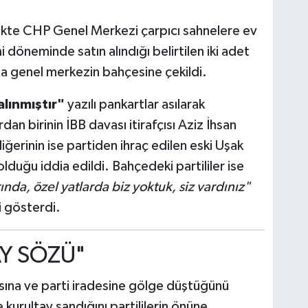
likte CHP Genel Merkezi çarpıcı sahnelere ev
 döneminde satın alındığı belirtilen iki adet
yla genel merkezin bahçesine çekildi.
lınmıştır"
yazılı pankartlar asılarak
dan birinin İBB davası itirafçısı Aziz İhsan
diğerinin ise partiden ihraç edilen eski Uşak
lduğu iddia edildi. Bahçedeki partililer ise
nda, özel yatlarda biz yoktuk, siz vardınız"
i gösterdi.
AY SÖZÜ"
na ve parti iradesine gölge düştüğünü
 kurultay sandığını partililerin önüne