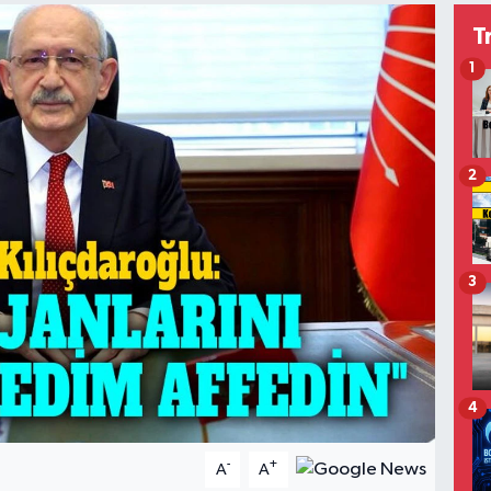
T
1
2
3
4
-
+
A
A