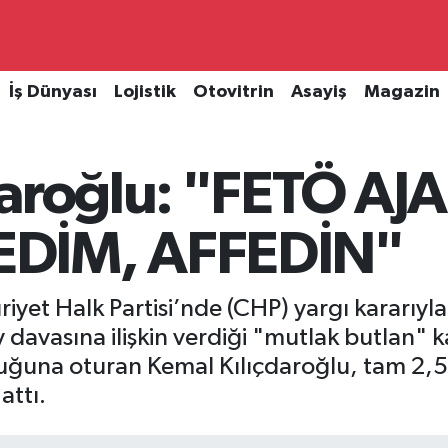
İş Dünyası
Lojistik
Otovitrin
Asayiş
Magazin
daroğlu: "FETÖ AJ
DİM, AFFEDİN"
iyet Halk Partisi’nde (CHP) yargı kararıy
 davasına ilişkin verdiği "mutlak butlan"
ğuna oturan Kemal Kılıçdaroğlu, tam 2,5 yı
attı.