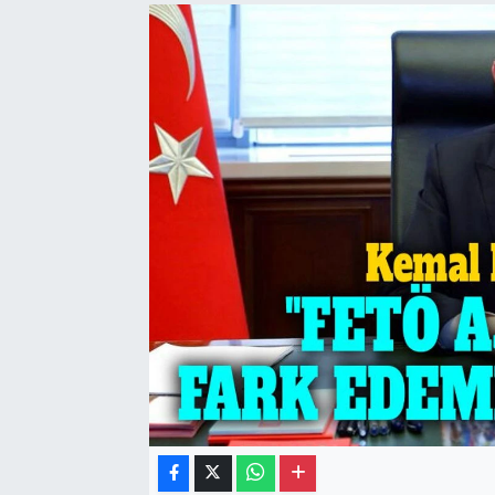
Gayrimenkul
Spor
Eğitim