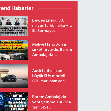
rend Haberler
Bewen Enerji, 3,8
milyar TL'lik Halka Arz
ile Sermaye
Piyasalarına Adım
Atıyor
Maliyet krizi Borsa
şirketini vurdu: Barem
Ambalaj’da
konkordato süreci
Audi tarihinin en
büyük SUV modeli
Q9, markanın yeni
amiral gemisi oluyor
Barem Ambalaj’da
yeni gelişme: BARMA
tüm BIST