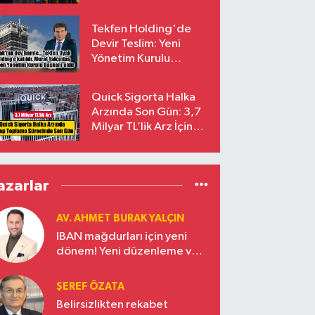
endekslerinden
çıkarılıyor
Tekfen Holding'de
Devir Teslim: Yeni
Yönetim Kurulu
Başkanı Prof. Dr. Murat
Yalçıntaş Oldu!
Quick Sigorta Halka
Arzında Son Gün: 3,7
Milyar TL’lik Arz İçin
Talepler Bugün Sona
Eriyor
azarlar
AV. AHMET BURAK YALÇIN
IBAN mağdurları için yeni
dönem! Yeni düzenleme ve
ceza indirim oranları
ŞEREF ÖZATA
Belirsizlikten rekabet