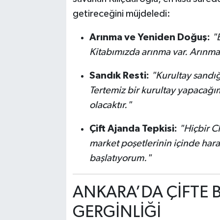
getireceğini müjdeledi:
Arınma ve Yeniden Doğuş:
"B
Kitabımızda arınma var. Arınma 
Sandık Resti:
"Kurultay sandı
Tertemiz bir kurultay yapacağım
olacaktır."
Çift Ajanda Tepkisi:
"Hiçbir CH
market poşetlerinin içinde ha
başlatıyorum."
ANKARA’DA ÇİFTE
GERGİNLİĞİ