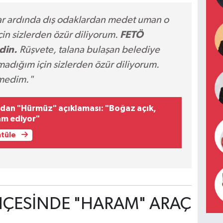
lar ardında dış odaklardan medet uman o
in sizlerden özür diliyorum.
FETÖ
din.
Rüşvete, talana bulaşan belediye
madığım için sizlerden özür diliyorum.
emedim."
an "Hürmüz" açıklaması: "Boğaz açık,
am ediyor"
ntüle
HÇESİNDE "HARAM" ARAÇ