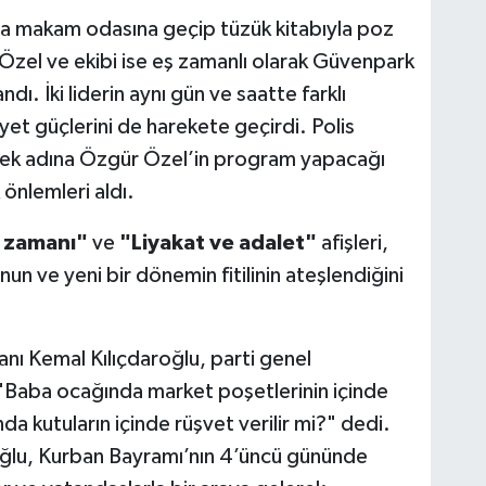
da makam odasına geçip tüzük kitabıyla poz
zel ve ekibi ise eş zamanlı olarak Güvenpark
dı. İki liderin aynı gün ve saatte farklı
et güçlerini de harekete geçirdi. Polis
lemek adına Özgür Özel’in program yapacağı
önlemleri aldı.
 zamanı"
ve
"Liyakat ve adalet"
afişleri,
n ve yeni bir dönemin fitilinin ateşlendiğini
nı Kemal Kılıçdaroğlu, parti genel
"Baba ocağında market poşetlerinin içinde
a kutuların içinde rüşvet verilir mi?" dedi.
ğlu, Kurban Bayramı’nın 4’üncü gününde