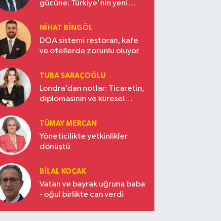
gücüne: Türkiye'nin yeni
ekonomi vizyonu
NIHAT BINGÖL
DOA sistemi restoran, kafe
ve otellerde zorunlu oluyor
TUBA SARAÇOĞLU
Londra’dan notlar: Ticaretin,
diplomasinin ve küresel
vizyonun başkentinde
Türkiye’nin yükselen gücü
TÜMAY MERCAN
Yöneticilikte yetkinlikler
dönüştü
BILAL KOÇAK
Vatan ve bayrak uğruna baba
- oğul birlikte can verdi