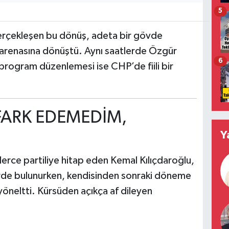
5
rçekleşen bu dönüş, adeta bir gövde
a arenasına dönüştü. Aynı saatlerde Özgür
6
 program düzenlemesi ise CHP’de fiili bir
 FARK EDEMEDİM,
Y
rce partiliye hitap eden Kemal Kılıçdaroğlu,
erde bulunurken, kendisinden sonraki döneme
öneltti. Kürsüden açıkça af dileyen