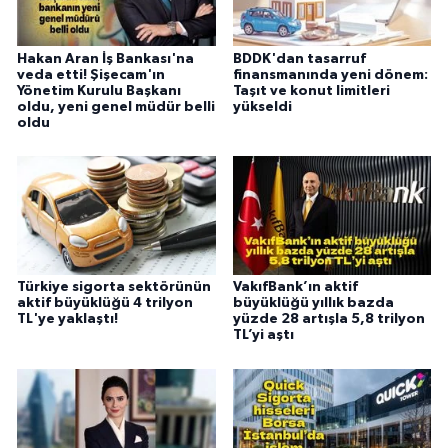
Hakan Aran İş Bankası'na
BDDK'dan tasarruf
veda etti! Şişecam'ın
finansmanında yeni dönem:
Yönetim Kurulu Başkanı
Taşıt ve konut limitleri
oldu, yeni genel müdür belli
yükseldi
oldu
Türkiye sigorta sektörünün
VakıfBank’ın aktif
aktif büyüklüğü 4 trilyon
büyüklüğü yıllık bazda
TL'ye yaklaştı!
yüzde 28 artışla 5,8 trilyon
TL’yi aştı