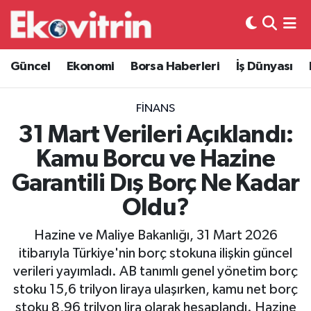
Güncel
Hava Durumu
Güncel
Ekonomi
Borsa Haberleri
İş Dünyası
Ekonomi
Trafik Durumu
FINANS
Borsa Haberleri
Süper Lig Puan Durumu ve Fikstür
31 Mart Verileri Açıklandı:
Kamu Borcu ve Hazine
İş Dünyası
Tüm Manşetler
Garantili Dış Borç Ne Kadar
Lojistik
Son Dakika Haberleri
Oldu?
Otovitrin
Haber Arşivi
Hazine ve Maliye Bakanlığı, 31 Mart 2026
itibarıyla Türkiye'nin borç stokuna ilişkin güncel
Asayiş
verileri yayımladı. AB tanımlı genel yönetim borç
stoku 15,6 trilyon liraya ulaşırken, kamu net borç
Magazin
stoku 8,96 trilyon lira olarak hesaplandı. Hazine