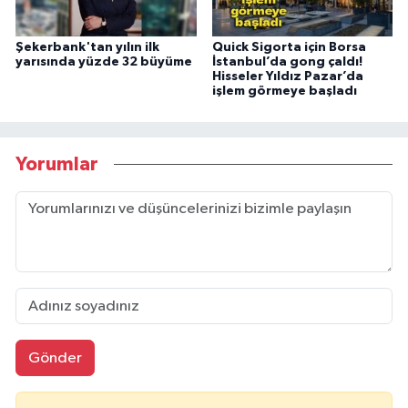
Şekerbank'tan yılın ilk
Quick Sigorta için Borsa
yarısında yüzde 32 büyüme
İstanbul’da gong çaldı!
Hisseler Yıldız Pazar’da
işlem görmeye başladı
Yorumlar
Gönder