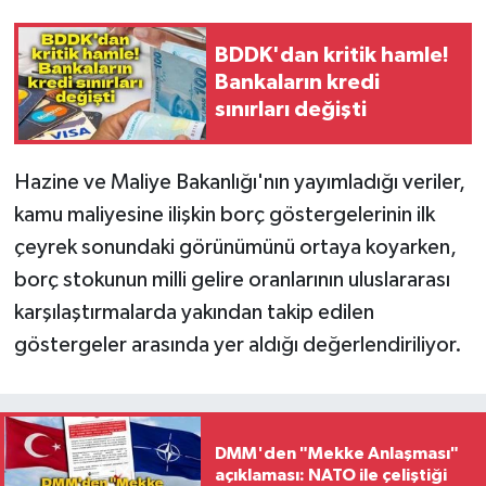
BDDK'dan kritik hamle!
Bankaların kredi
sınırları değişti
Hazine ve Maliye Bakanlığı'nın yayımladığı veriler,
kamu maliyesine ilişkin borç göstergelerinin ilk
çeyrek sonundaki görünümünü ortaya koyarken,
borç stokunun milli gelire oranlarının uluslararası
karşılaştırmalarda yakından takip edilen
göstergeler arasında yer aldığı değerlendiriliyor.
DMM'den "Mekke Anlaşması"
açıklaması: NATO ile çeliştiği