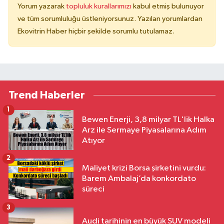
Yorum yazarak
topluluk kurallarımızı
kabul etmiş bulunuyor
ve tüm sorumluluğu üstleniyorsunuz. Yazılan yorumlardan
Ekovitrin Haber hiçbir şekilde sorumlu tutulamaz.
Trend Haberler
1
Bewen Enerji, 3,8 milyar TL'lik Halka
Arz ile Sermaye Piyasalarına Adım
Atıyor
2
Maliyet krizi Borsa şirketini vurdu:
Barem Ambalaj’da konkordato
süreci
3
Audi tarihinin en büyük SUV modeli