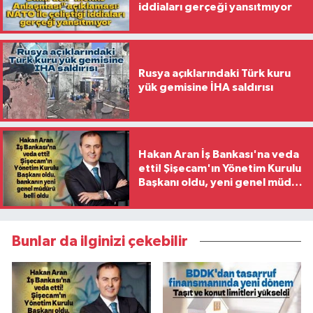
iddiaları gerçeği yansıtmıyor
Rusya açıklarındaki Türk kuru
yük gemisine İHA saldırısı
Hakan Aran İş Bankası'na veda
etti! Şişecam'ın Yönetim Kurulu
Başkanı oldu, yeni genel müdür
belli oldu
Bunlar da ilginizi çekebilir