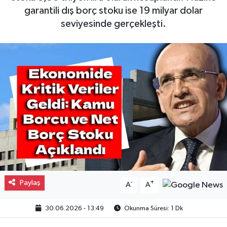
garantili dış borç stoku ise 19 milyar dolar
Gayrimenkul
seviyesinde gerçekleşti.
Spor
Eğitim
Paylaş
-
+
A
A
30.06.2026 - 13:49
Okunma Süresi: 1 Dk