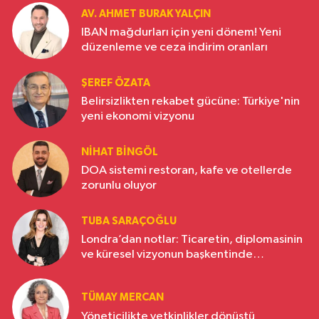
AV. AHMET BURAK YALÇIN
IBAN mağdurları için yeni dönem! Yeni
düzenleme ve ceza indirim oranları
ŞEREF ÖZATA
Belirsizlikten rekabet gücüne: Türkiye'nin
yeni ekonomi vizyonu
NIHAT BINGÖL
DOA sistemi restoran, kafe ve otellerde
zorunlu oluyor
TUBA SARAÇOĞLU
Londra’dan notlar: Ticaretin, diplomasinin
ve küresel vizyonun başkentinde
Türkiye’nin yükselen gücü
TÜMAY MERCAN
Yöneticilikte yetkinlikler dönüştü