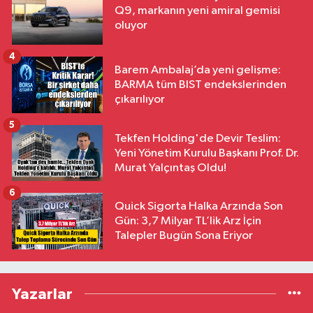
Q9, markanın yeni amiral gemisi
oluyor
4
Barem Ambalaj’da yeni gelişme:
BARMA tüm BIST endekslerinden
çıkarılıyor
5
Tekfen Holding'de Devir Teslim:
Yeni Yönetim Kurulu Başkanı Prof. Dr.
Murat Yalçıntaş Oldu!
6
Quick Sigorta Halka Arzında Son
Gün: 3,7 Milyar TL’lik Arz İçin
Talepler Bugün Sona Eriyor
Yazarlar