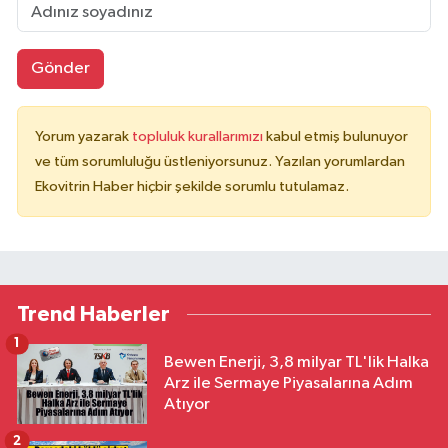
Gönder
Yorum yazarak
topluluk kurallarımızı
kabul etmiş bulunuyor
ve tüm sorumluluğu üstleniyorsunuz. Yazılan yorumlardan
Ekovitrin Haber hiçbir şekilde sorumlu tutulamaz.
Trend Haberler
1
Bewen Enerji, 3,8 milyar TL'lik Halka
Arz ile Sermaye Piyasalarına Adım
Atıyor
2