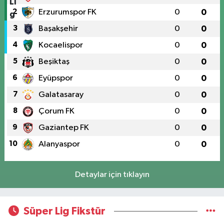
2
Erzurumspor FK
0
0
3
Başakşehir
0
0
4
Kocaelispor
0
0
5
Beşiktaş
0
0
6
Eyüpspor
0
0
7
Galatasaray
0
0
8
Çorum FK
0
0
9
Gaziantep FK
0
0
10
Alanyaspor
0
0
Detaylar için tıklayın
Süper Lig Fikstür