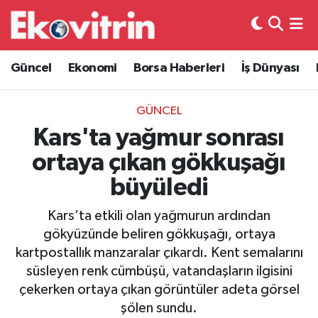
Güncel
Hava Durumu
Güncel
Ekonomi
Borsa Haberleri
İş Dünyası
Ekonomi
Trafik Durumu
GÜNCEL
Borsa Haberleri
Süper Lig Puan Durumu ve Fikstür
Kars'ta yağmur sonrası
ortaya çıkan gökkuşağı
İş Dünyası
Tüm Manşetler
büyüledi
Lojistik
Son Dakika Haberleri
Kars’ta etkili olan yağmurun ardından
gökyüzünde beliren gökkuşağı, ortaya
Otovitrin
Haber Arşivi
kartpostallık manzaralar çıkardı. Kent semalarını
süsleyen renk cümbüşü, vatandaşların ilgisini
Asayiş
çekerken ortaya çıkan görüntüler adeta görsel
şölen sundu.
Magazin