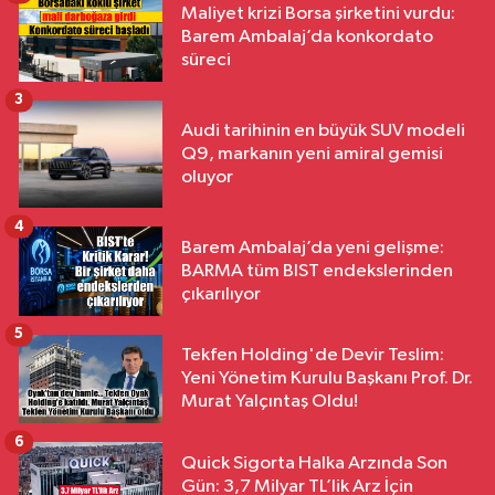
Maliyet krizi Borsa şirketini vurdu:
Barem Ambalaj’da konkordato
süreci
3
Audi tarihinin en büyük SUV modeli
Q9, markanın yeni amiral gemisi
oluyor
4
Barem Ambalaj’da yeni gelişme:
BARMA tüm BIST endekslerinden
çıkarılıyor
5
Tekfen Holding'de Devir Teslim:
Yeni Yönetim Kurulu Başkanı Prof. Dr.
Murat Yalçıntaş Oldu!
6
Quick Sigorta Halka Arzında Son
Gün: 3,7 Milyar TL’lik Arz İçin