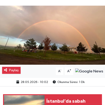
Gayrimenkul
Spor
Eğitim
Paylaş
-
+
A
A
28.05.2026 - 10:02
Okunma Süresi: 1 Dk
İstanbul’da sabah