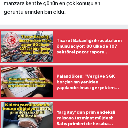
manzara kentte günün en çok konuşulan
görüntülerinden biri oldu.
Ticaret Bakanlığı ihracatçıların
önünü açıyor: 80 ülkede 107
sektörel pazar raporu
hazırlandı
Palandöken: "Vergi ve SGK
borçlarının yeniden
yapılandırılması gerçekten
önemli bir fırsat"
Yargıtay'dan prim endeksli
çalışana tazminat müjdesi:
Satış primleri de hesaba