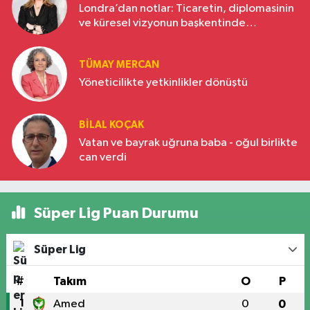
Londra’dan notlar: Ticaretin, diplomasinin
ve küresel vizyonun başkentinde
Türkiye’nin yükselen gücü
TÜMAY MERCAN
Yöneticilikte yetkinlikler dönüştü
BILAL KOÇAK
Vatan ve bayrak uğruna baba - oğul birlikte
can verdi
Süper Lig Puan Durumu
Süper Lig
#
Takım
O
P
1
Amed
0
0