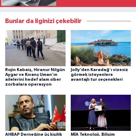
katılacak
Bunlar da ilginizi çekebilir
Rojin Kabaiş, Hiranur Nilgün
Jolly’den Karadağ’ı vizesiz
Aygar ve Kıvanç Uman'ın
görmek isteyenlere
ailelerini hedef alam siber
avantajlı tur seçenekleri
zorbalara operasyon
AHBAP Derneğine üç kişilik
MİA Teknoloji, Bilişim