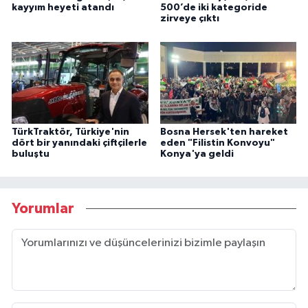
kayyım heyeti atandı
500’de iki kategoride
zirveye çıktı
TürkTraktör, Türkiye'nin
Bosna Hersek'ten hareket
dört bir yanındaki çiftçilerle
eden "Filistin Konvoyu"
buluştu
Konya'ya geldi
Yorumlar