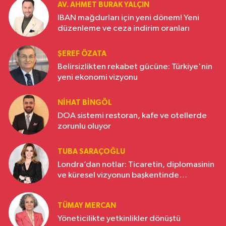
AV. AHMET BURAK YALÇIN
IBAN mağdurları için yeni dönem! Yeni
düzenleme ve ceza indirim oranları
ŞEREF ÖZATA
Belirsizlikten rekabet gücüne: Türkiye'nin
yeni ekonomi vizyonu
NIHAT BINGÖL
DOA sistemi restoran, kafe ve otellerde
zorunlu oluyor
TUBA SARAÇOĞLU
Londra’dan notlar: Ticaretin, diplomasinin
ve küresel vizyonun başkentinde
Türkiye’nin yükselen gücü
TÜMAY MERCAN
Yöneticilikte yetkinlikler dönüştü