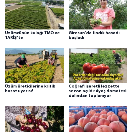
Üzümcünün kulağı TMO ve
Giresun’da fındık hasadı
TARİŞ’te
başladı
Üzüm üreticilerine kritik
Coğrafi işaretli lezzette
hasat uyarısı!
sezon açıldı: Ayaş domatesi
dalından toplanıyor