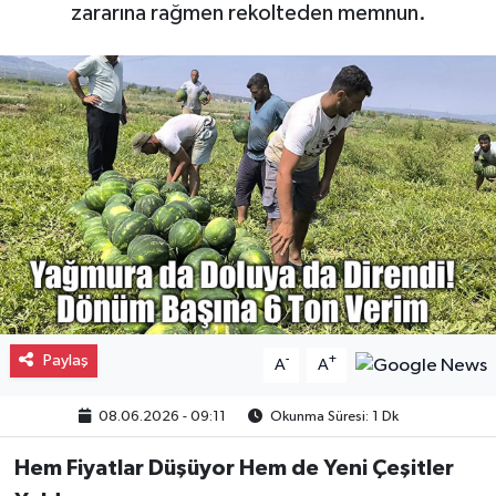
zararına rağmen rekolteden memnun.
Gayrimenkul
Spor
Eğitim
Paylaş
-
+
A
A
08.06.2026 - 09:11
Okunma Süresi: 1 Dk
Hem Fiyatlar Düşüyor Hem de Yeni Çeşitler