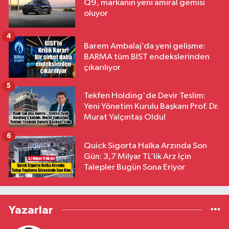
Q9, markanın yeni amiral gemisi
oluyor
4
Barem Ambalaj’da yeni gelişme:
BARMA tüm BIST endekslerinden
çıkarılıyor
5
Tekfen Holding'de Devir Teslim:
Yeni Yönetim Kurulu Başkanı Prof. Dr.
Murat Yalçıntaş Oldu!
6
Quick Sigorta Halka Arzında Son
Gün: 3,7 Milyar TL’lik Arz İçin
Talepler Bugün Sona Eriyor
Yazarlar