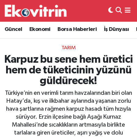
Güncel
Hava Durumu
Güncel
Ekonomi
Borsa Haberleri
İş Dünyası
Ekonomi
Trafik Durumu
TARIM
Borsa Haberleri
Süper Lig Puan Durumu ve Fikstür
Karpuz bu sene hem üretici
hem de tüketicinin yüzünü
İş Dünyası
Tüm Manşetler
güldürecek!
Lojistik
Son Dakika Haberleri
Türkiye’nin en verimli tarım havzalarından biri olan
Hatay’da, kış ve ilkbahar aylarında yaşanan zorlu
Otovitrin
Haber Arşivi
hava şartlarına rağmen karpuz hasadı tüm hızıyla
sürüyor. Erzin ilçesine bağlı Aşağı Kurnaz
Asayiş
Mahallesi’nde sıcaklıkların artmasıyla birlikte
tarlalara giren üreticiler, aşırı yağış ve dolu
Magazin