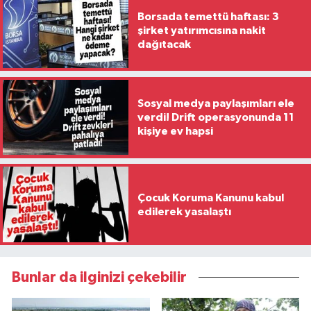
Borsada temettü haftası: 3
şirket yatırımcısına nakit
dağıtacak
Sosyal medya paylaşımları ele
verdi! Drift operasyonunda 11
kişiye ev hapsi
Çocuk Koruma Kanunu kabul
edilerek yasalaştı
Bunlar da ilginizi çekebilir