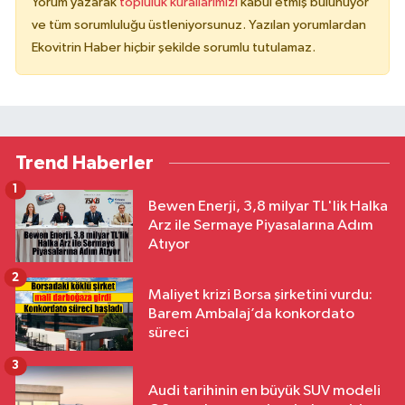
Yorum yazarak
topluluk kurallarımızı
kabul etmiş bulunuyor
ve tüm sorumluluğu üstleniyorsunuz. Yazılan yorumlardan
Ekovitrin Haber hiçbir şekilde sorumlu tutulamaz.
Trend Haberler
1
Bewen Enerji, 3,8 milyar TL'lik Halka
Arz ile Sermaye Piyasalarına Adım
Atıyor
2
Maliyet krizi Borsa şirketini vurdu:
Barem Ambalaj’da konkordato
süreci
3
Audi tarihinin en büyük SUV modeli