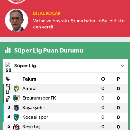
BILAL KOÇAK
Vatan ve bayrak uğruna baba - oğul birlikte
can verdi
Süper Lig Puan Durumu
Süper Lig
#
Takım
O
P
1
Amed
0
0
2
Erzurumspor FK
0
0
3
Başakşehir
0
0
4
Kocaelispor
0
0
5
Beşiktaş
0
0