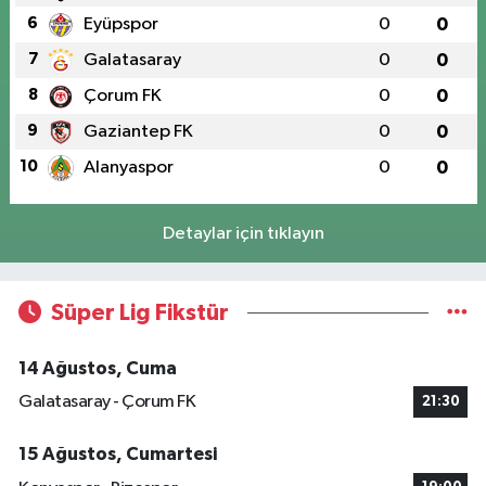
6
Eyüpspor
0
0
7
Galatasaray
0
0
8
Çorum FK
0
0
9
Gaziantep FK
0
0
10
Alanyaspor
0
0
Detaylar için tıklayın
Süper Lig Fikstür
14 Ağustos, Cuma
Galatasaray - Çorum FK
21:30
15 Ağustos, Cumartesi