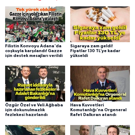
Filistin Konvoyu Adana'da
Sigaraya zam geldi!
coşkuyla karşılandı! Gazze
Fiyatlar 130 TL’ye kadar
için destek mesajları verildi
yükseldi
Özgür Özel ve Veli Ağbaba
Hava Kuvvetleri
için dokunulmazlık
Komutanlığı'na Orgeneral
fezlekesi hazırlandı
Rafet Dalkıran atandı