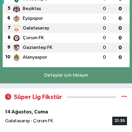
5
Beşiktaş
0
0
6
Eyüpspor
0
0
7
Galatasaray
0
0
8
Çorum FK
0
0
9
Gaziantep FK
0
0
10
Alanyaspor
0
0
Detaylar için tıklayın
Süper Lig Fikstür
14 Ağustos, Cuma
Galatasaray - Çorum FK
21:30