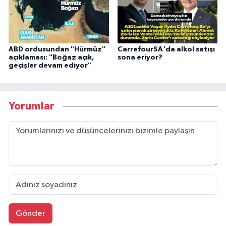
ABD ordusundan "Hürmüz"
CarrefourSA'da alkol satışı
açıklaması: "Boğaz açık,
sona eriyor?
geçişler devam ediyor"
Yorumlar
Gönder