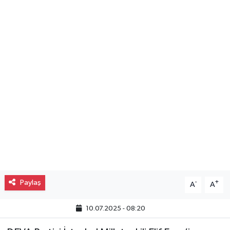
Gayrimenkul
Spor
Eğitim
Paylaş
-
+
A
A
10.07.2025 - 08:20