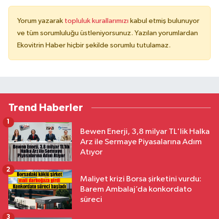
Yorum yazarak
topluluk kurallarımızı
kabul etmiş bulunuyor
ve tüm sorumluluğu üstleniyorsunuz. Yazılan yorumlardan
Ekovitrin Haber hiçbir şekilde sorumlu tutulamaz.
Trend Haberler
1
Bewen Enerji, 3,8 milyar TL'lik Halka
Arz ile Sermaye Piyasalarına Adım
Atıyor
2
Maliyet krizi Borsa şirketini vurdu:
Barem Ambalaj’da konkordato
süreci
3