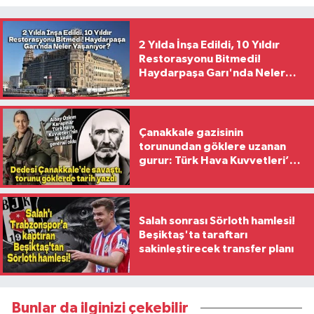
2 Yılda İnşa Edildi, 10 Yıldır
Restorasyonu Bitmedi!
Haydarpaşa Garı'nda Neler
Yaşanıyor?
Çanakkale gazisinin
torunundan göklere uzanan
gurur: Türk Hava Kuvvetleri’nin
ilk kadın generali oldu
Salah sonrası Sörloth hamlesi!
Beşiktaş'ta taraftarı
sakinleştirecek transfer planı
Bunlar da ilginizi çekebilir