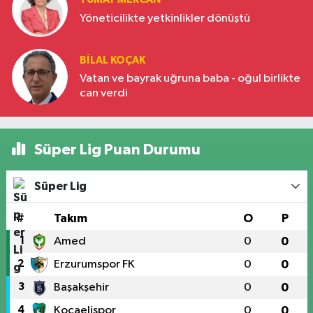
Yöneticilikte yetkinlikler dönüştü
BILAL KOÇAK
Vatan ve bayrak uğruna baba - oğul birlikte
can verdi
Süper Lig Puan Durumu
Süper Lig
#
Takım
O
P
1
Amed
0
0
2
Erzurumspor FK
0
0
3
Başakşehir
0
0
4
Kocaelispor
0
0