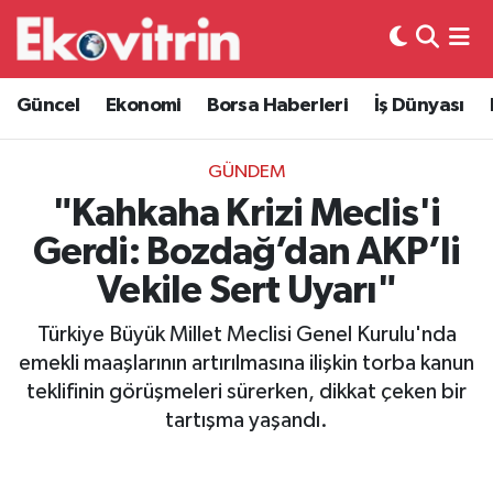
Güncel
Hava Durumu
Güncel
Ekonomi
Borsa Haberleri
İş Dünyası
Ekonomi
Trafik Durumu
GÜNDEM
Borsa Haberleri
Süper Lig Puan Durumu ve Fikstür
"Kahkaha Krizi Meclis'i
Gerdi: Bozdağ’dan AKP’li
İş Dünyası
Tüm Manşetler
Vekile Sert Uyarı"
Lojistik
Son Dakika Haberleri
Türkiye Büyük Millet Meclisi Genel Kurulu'nda
emekli maaşlarının artırılmasına ilişkin torba kanun
Otovitrin
Haber Arşivi
teklifinin görüşmeleri sürerken, dikkat çeken bir
tartışma yaşandı.
Asayiş
Magazin