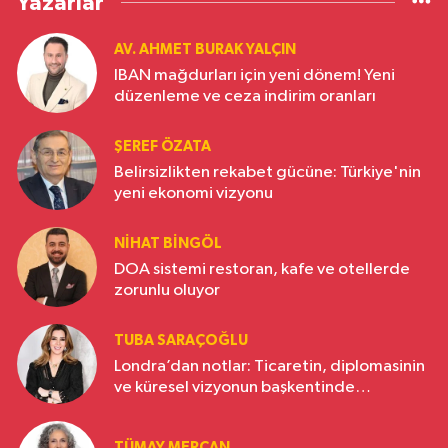
Yazarlar
AV. AHMET BURAK YALÇIN
IBAN mağdurları için yeni dönem! Yeni
düzenleme ve ceza indirim oranları
ŞEREF ÖZATA
Belirsizlikten rekabet gücüne: Türkiye'nin
yeni ekonomi vizyonu
NIHAT BINGÖL
DOA sistemi restoran, kafe ve otellerde
zorunlu oluyor
TUBA SARAÇOĞLU
Londra’dan notlar: Ticaretin, diplomasinin
ve küresel vizyonun başkentinde
Türkiye’nin yükselen gücü
TÜMAY MERCAN