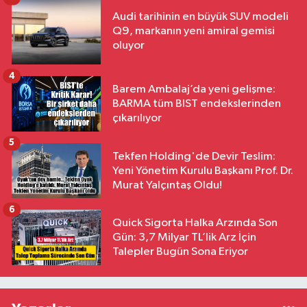
Audi tarihinin en büyük SUV modeli
Q9, markanın yeni amiral gemisi
oluyor
4
Barem Ambalaj’da yeni gelişme:
BARMA tüm BIST endekslerinden
çıkarılıyor
5
Tekfen Holding'de Devir Teslim:
Yeni Yönetim Kurulu Başkanı Prof. Dr.
Murat Yalçıntaş Oldu!
6
Quick Sigorta Halka Arzında Son
Gün: 3,7 Milyar TL’lik Arz İçin
Talepler Bugün Sona Eriyor