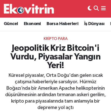
Güncel
Hava Durumu
Güncel
Ekonomi
Borsa Haberleri
İş Dünyası
Ekonomi
Trafik Durumu
KRİPTO PARA
Borsa Haberleri
Süper Lig Puan Durumu ve Fikstür
Jeopolitik Kriz Bitcoin'i
Vurdu, Piyasalar Yangın
İş Dünyası
Tüm Manşetler
Yeri!
Lojistik
Son Dakika Haberleri
Küresel piyasalar, Orta Doğu'dan gelen sıcak
çatışma haberleriyle sarsılıyor. Hürmüz
Otovitrin
Haber Arşivi
Boğazı’nda bir Amerikan Apache helikopterinin
düşürülmesinin ardından tırmanan askeri gerilim,
Asayiş
kripto para piyasalarında tam anlamıyla bir
depreme yol açtı
Magazin