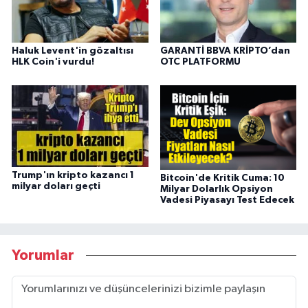
Haluk Levent'in gözaltısı
GARANTİ BBVA KRİPTO’dan
HLK Coin'i vurdu!
OTC PLATFORMU
Trump'ın kripto kazancı 1
Bitcoin'de Kritik Cuma: 10
milyar doları geçti
Milyar Dolarlık Opsiyon
Vadesi Piyasayı Test Edecek
Yorumlar