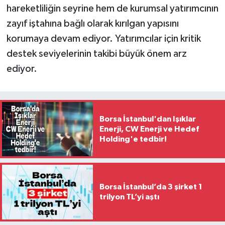
hareketliliğin seyrine hem de kurumsal yatırımcının
zayıf iştahına bağlı olarak kırılgan yapısını
korumaya devam ediyor. Yatırımcılar için kritik
destek seviyelerinin takibi büyük önem arz
ediyor.
Borsa İstanbul'dan Işıklar
Enerji, CW Enerji ve Hedef
Holding'e tedbir!
Borsa İstanbul’da 3 şirket 1
trilyon TL’yi aştı