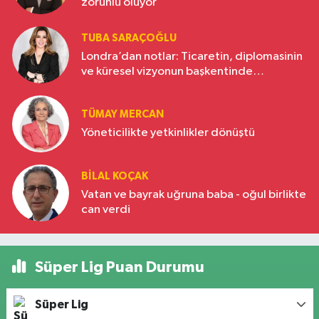
zorunlu oluyor
TUBA SARAÇOĞLU
Londra’dan notlar: Ticaretin, diplomasinin
ve küresel vizyonun başkentinde
Türkiye’nin yükselen gücü
TÜMAY MERCAN
Yöneticilikte yetkinlikler dönüştü
BILAL KOÇAK
Vatan ve bayrak uğruna baba - oğul birlikte
can verdi
Süper Lig Puan Durumu
Süper Lig