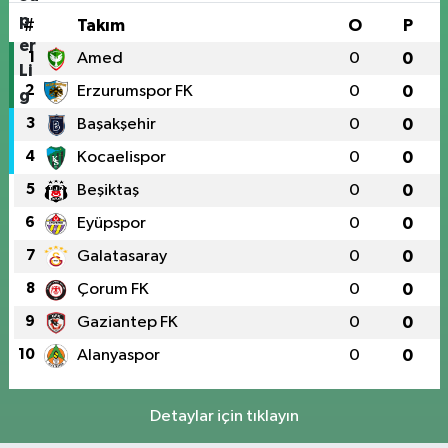
#
Takım
O
P
1
Amed
0
0
2
Erzurumspor FK
0
0
3
Başakşehir
0
0
4
Kocaelispor
0
0
5
Beşiktaş
0
0
6
Eyüpspor
0
0
7
Galatasaray
0
0
8
Çorum FK
0
0
9
Gaziantep FK
0
0
10
Alanyaspor
0
0
Detaylar için tıklayın