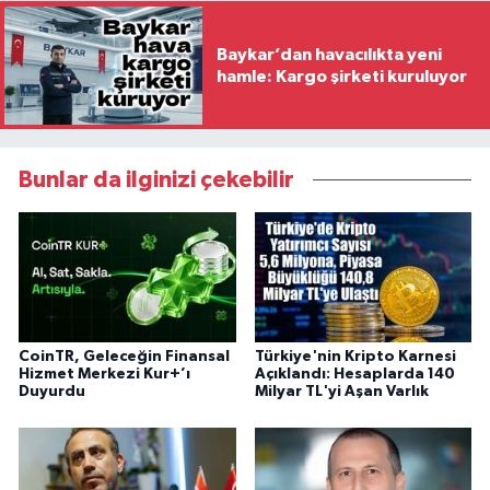
Baykar’dan havacılıkta yeni
hamle: Kargo şirketi kuruluyor
Bunlar da ilginizi çekebilir
CoinTR, Geleceğin Finansal
Türkiye'nin Kripto Karnesi
Hizmet Merkezi Kur+’ı
Açıklandı: Hesaplarda 140
Duyurdu
Milyar TL'yi Aşan Varlık