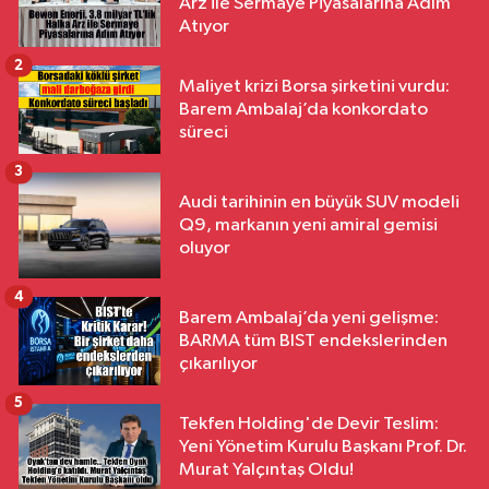
Arz ile Sermaye Piyasalarına Adım
Atıyor
2
Maliyet krizi Borsa şirketini vurdu:
Barem Ambalaj’da konkordato
süreci
3
Audi tarihinin en büyük SUV modeli
Q9, markanın yeni amiral gemisi
oluyor
4
Barem Ambalaj’da yeni gelişme:
BARMA tüm BIST endekslerinden
çıkarılıyor
5
Tekfen Holding'de Devir Teslim:
Yeni Yönetim Kurulu Başkanı Prof. Dr.
Murat Yalçıntaş Oldu!