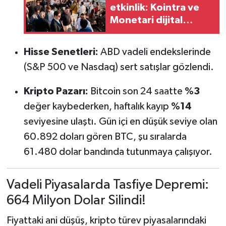
etkinlik: Kointra ve
Monetari dijital
finansın geleceğini
şekillendiriyor
Hisse Senetleri:
ABD vadeli endekslerinde
(S&P 500 ve Nasdaq) sert satışlar gözlendi.
Kripto Pazarı:
Bitcoin son 24 saatte
%3
değer kaybederken, haftalık kayıp
%14
seviyesine ulaştı. Gün içi en düşük seviye olan
60.892 doları gören BTC, şu sıralarda
61.480 dolar bandında tutunmaya çalışıyor.
Vadeli Piyasalarda Tasfiye Depremi:
664 Milyon Dolar Silindi!
Fiyattaki ani düşüş, kripto türev piyasalarındaki