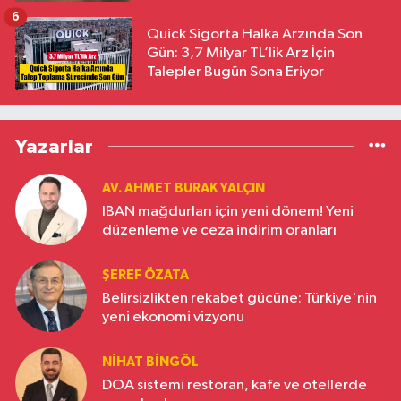
6
Quick Sigorta Halka Arzında Son
Gün: 3,7 Milyar TL’lik Arz İçin
Talepler Bugün Sona Eriyor
Yazarlar
AV. AHMET BURAK YALÇIN
IBAN mağdurları için yeni dönem! Yeni
düzenleme ve ceza indirim oranları
ŞEREF ÖZATA
Belirsizlikten rekabet gücüne: Türkiye'nin
yeni ekonomi vizyonu
NIHAT BINGÖL
DOA sistemi restoran, kafe ve otellerde