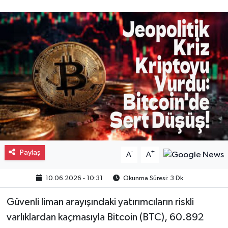
Gayrimenkul
Spor
Eğitim
Paylaş
-
+
A
A
10.06.2026 - 10:31
Okunma Süresi: 3 Dk
Güvenli liman arayışındaki yatırımcıların riskli
varlıklardan kaçmasıyla Bitcoin (BTC), 60.892