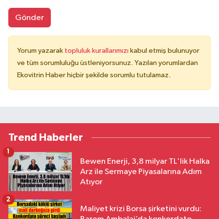
Gönder
Yorum yazarak
topluluk kurallarımızı
kabul etmiş bulunuyor
ve tüm sorumluluğu üstleniyorsunuz. Yazılan yorumlardan
Ekovitrin Haber hiçbir şekilde sorumlu tutulamaz.
Trend Haberler
1
Bewen Enerji, 3,8 milyar TL'lik Halka
Arz ile Sermaye Piyasalarına Adım
Atıyor
2
Maliyet krizi Borsa şirketini vurdu: