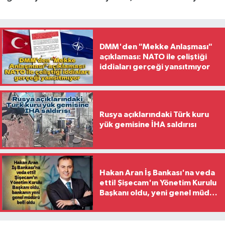
DMM'den "Mekke Anlaşması"
açıklaması: NATO ile çeliştiği
iddiaları gerçeği yansıtmıyor
Rusya açıklarındaki Türk kuru
yük gemisine İHA saldırısı
Hakan Aran İş Bankası'na veda
etti! Şişecam'ın Yönetim Kurulu
Başkanı oldu, yeni genel müdür
belli oldu