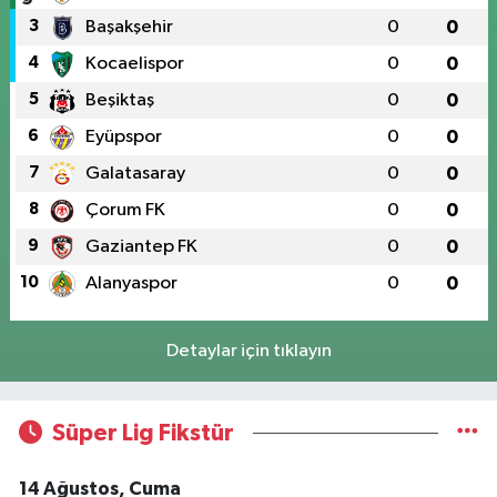
3
Başakşehir
0
0
4
Kocaelispor
0
0
5
Beşiktaş
0
0
6
Eyüpspor
0
0
7
Galatasaray
0
0
8
Çorum FK
0
0
9
Gaziantep FK
0
0
10
Alanyaspor
0
0
Detaylar için tıklayın
Süper Lig Fikstür
14 Ağustos, Cuma