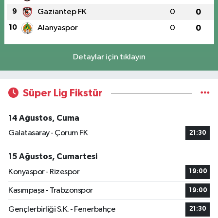
9
Gaziantep FK
0
0
10
Alanyaspor
0
0
Detaylar için tıklayın
Süper Lig Fikstür
14 Ağustos, Cuma
Galatasaray - Çorum FK
21:30
15 Ağustos, Cumartesi
Konyaspor - Rizespor
19:00
Kasımpaşa - Trabzonspor
19:00
Gençlerbirliği S.K. - Fenerbahçe
21:30