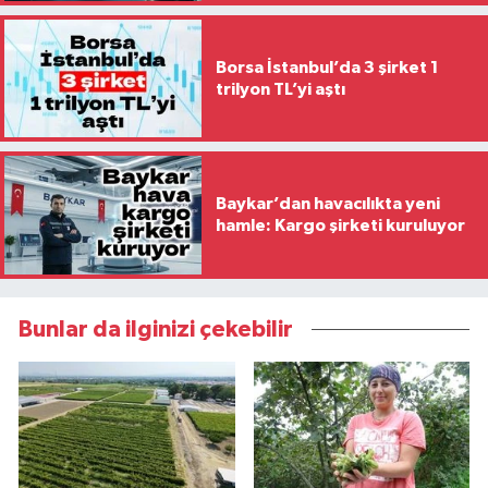
Borsa İstanbul’da 3 şirket 1
trilyon TL’yi aştı
Baykar’dan havacılıkta yeni
hamle: Kargo şirketi kuruluyor
Bunlar da ilginizi çekebilir