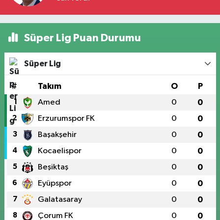
Süper Lig Puan Durumu
Süper Lig
#
Takım
O
P
1
Amed
0
0
2
Erzurumspor FK
0
0
3
Başakşehir
0
0
4
Kocaelispor
0
0
5
Beşiktaş
0
0
6
Eyüpspor
0
0
7
Galatasaray
0
0
8
Çorum FK
0
0