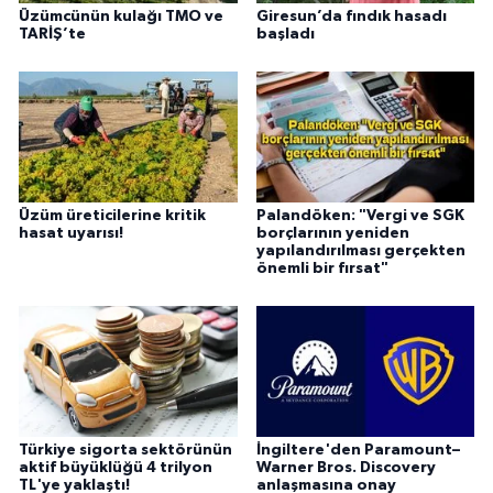
Üzümcünün kulağı TMO ve
Giresun’da fındık hasadı
TARİŞ’te
başladı
Üzüm üreticilerine kritik
Palandöken: "Vergi ve SGK
hasat uyarısı!
borçlarının yeniden
yapılandırılması gerçekten
önemli bir fırsat"
Türkiye sigorta sektörünün
İngiltere'den Paramount–
aktif büyüklüğü 4 trilyon
Warner Bros. Discovery
TL'ye yaklaştı!
anlaşmasına onay