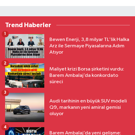
Trend Haberler
1
Bewen Enerji, 3,8 milyar TL'lik Halka
Arz ile Sermaye Piyasalarına Adım
Atıyor
2
Maliyet krizi Borsa şirketini vurdu:
Barem Ambalaj’da konkordato
süreci
3
Audi tarihinin en büyük SUV modeli
Q9, markanın yeni amiral gemisi
oluyor
4
Barem Ambalaj’da yeni gelişme: