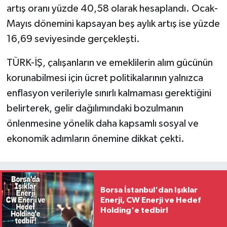
artış oranı yüzde 40,58 olarak hesaplandı. Ocak-
Mayıs dönemini kapsayan beş aylık artış ise yüzde
16,69 seviyesinde gerçekleşti.
TÜRK-İŞ, çalışanların ve emeklilerin alım gücünün
korunabilmesi için ücret politikalarının yalnızca
enflasyon verileriyle sınırlı kalmaması gerektiğini
belirterek, gelir dağılımındaki bozulmanın
önlenmesine yönelik daha kapsamlı sosyal ve
ekonomik adımların önemine dikkat çekti.
Borsa İstanbul'dan Işıklar
Enerji, CW Enerji ve Hedef
Holding'e tedbir!