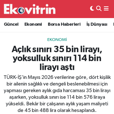
Güncel
Hava Durumu
Güncel
Ekonomi
Borsa Haberleri
İş Dünyası
Ekonomi
Trafik Durumu
EKONOMI
Borsa Haberleri
Süper Lig Puan Durumu ve Fikstür
Açlık sınırı 35 bin lirayı,
yoksulluk sınırı 114 bin
İş Dünyası
Tüm Manşetler
lirayı aştı
Lojistik
Son Dakika Haberleri
TÜRK-İŞ'in Mayıs 2026 verilerine göre, dört kişilik
bir ailenin sağlıklı ve dengeli beslenebilmesi için
Otovitrin
Haber Arşivi
yapması gereken aylık gıda harcaması 35 bin lirayı
aşarken, yoksulluk sınırı ise 114 bin 576 liraya
Asayiş
yükseldi. Bekâr bir çalışanın aylık yaşam maliyeti
de 45 bin 488 lira olarak hesaplandı.
Magazin