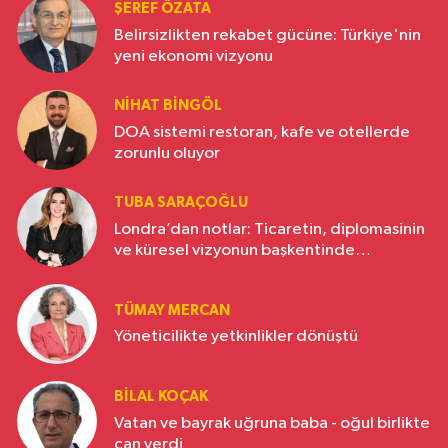
ŞEREF ÖZATA
Belirsizlikten rekabet gücüne: Türkiye'nin
yeni ekonomi vizyonu
NIHAT BINGÖL
DOA sistemi restoran, kafe ve otellerde
zorunlu oluyor
TUBA SARAÇOĞLU
Londra’dan notlar: Ticaretin, diplomasinin
ve küresel vizyonun başkentinde
Türkiye’nin yükselen gücü
TÜMAY MERCAN
Yöneticilikte yetkinlikler dönüştü
BILAL KOÇAK
Vatan ve bayrak uğruna baba - oğul birlikte
can verdi