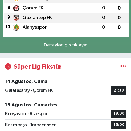
8
Çorum FK
0
0
9
Gaziantep FK
0
0
10
Alanyaspor
0
0
Detaylar için tıklayın
Süper Lig Fikstür
14 Ağustos, Cuma
Galatasaray - Çorum FK
21:30
15 Ağustos, Cumartesi
Konyaspor - Rizespor
19:00
Kasımpaşa - Trabzonspor
19:00