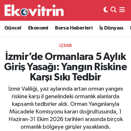
Güncel
Hava Durumu
Güncel
Ekonomi
Borsa Haberleri
İş Dünyası
Ekonomi
Trafik Durumu
İZMİR
Borsa Haberleri
Süper Lig Puan Durumu ve Fikstür
İzmir’de Ormanlara 5 Aylık
Giriş Yasağı: Yangın Riskine
İş Dünyası
Tüm Manşetler
Karşı Sıkı Tedbir
Lojistik
Son Dakika Haberleri
İzmir Valiliği, yaz aylarında artan orman yangını
riskine karşı il genelindeki ormanlık alanlarda
Otovitrin
Haber Arşivi
kapsamlı tedbirler aldı. Orman Yangınlarıyla
Mücadele Komisyonu kararı doğrultusunda, 1
Asayiş
Haziran-31 Ekim 2026 tarihleri arasında birçok
ormanlık bölgeye girişler yasaklandı.
Magazin