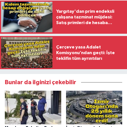
Yargıtay'dan prim endeksli
çalışana tazminat müjdesi:
Satış primleri de hesaba
katılacak
Çerçeve yasa Adalet
Komisyonu’ndan geçti: İşte
teklifin tüm ayrıntıları
Bunlar da ilginizi çekebilir