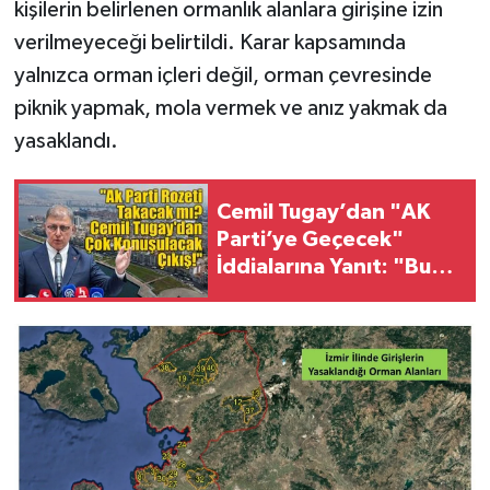
kişilerin belirlenen ormanlık alanlara girişine izin
verilmeyeceği belirtildi. Karar kapsamında
yalnızca orman içleri değil, orman çevresinde
piknik yapmak, mola vermek ve anız yakmak da
yasaklandı.
Cemil Tugay’dan "AK
Parti’ye Geçecek"
İddialarına Yanıt: "Bu
Memlekete Asla İhanet
Etmem"