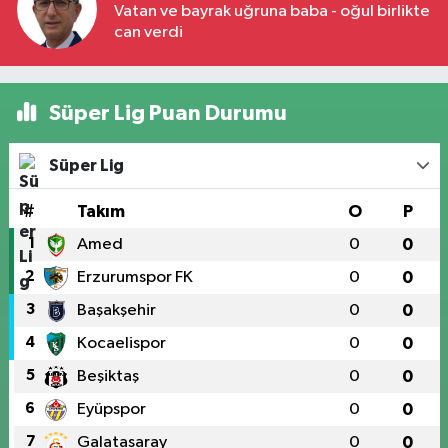
Vatan ve bayrak uğruna baba - oğul birlikte
can verdi
Süper Lig Puan Durumu
Süper Lig
#
Takım
O
P
1
Amed
0
0
2
Erzurumspor FK
0
0
3
Başakşehir
0
0
4
Kocaelispor
0
0
5
Beşiktaş
0
0
6
Eyüpspor
0
0
7
Galatasaray
0
0