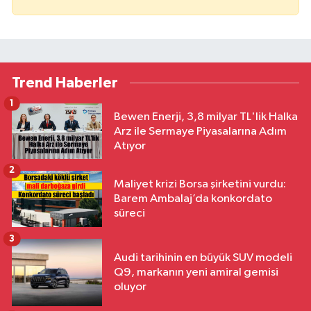
Trend Haberler
1
Bewen Enerji, 3,8 milyar TL'lik Halka
Arz ile Sermaye Piyasalarına Adım
Atıyor
2
Maliyet krizi Borsa şirketini vurdu:
Barem Ambalaj’da konkordato
süreci
3
Audi tarihinin en büyük SUV modeli
Q9, markanın yeni amiral gemisi
oluyor