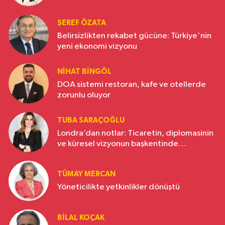
ŞEREF ÖZATA
Belirsizlikten rekabet gücüne: Türkiye'nin
yeni ekonomi vizyonu
NIHAT BINGÖL
DOA sistemi restoran, kafe ve otellerde
zorunlu oluyor
TUBA SARAÇOĞLU
Londra’dan notlar: Ticaretin, diplomasinin
ve küresel vizyonun başkentinde
Türkiye’nin yükselen gücü
TÜMAY MERCAN
Yöneticilikte yetkinlikler dönüştü
BILAL KOÇAK