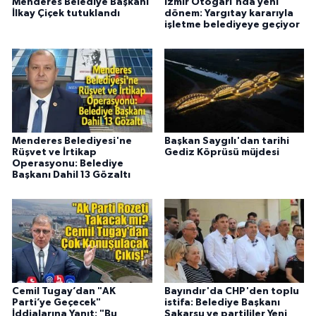
Menderes Belediye Başkanı
İzmir Otogarı'nda yeni
İlkay Çiçek tutuklandı
dönem: Yargıtay kararıyla
işletme belediyeye geçiyor
Menderes Belediyesi'ne
Başkan Saygılı'dan tarihi
Rüşvet ve İrtikap
Gediz Köprüsü müjdesi
Operasyonu: Belediye
Başkanı Dahil 13 Gözaltı
Cemil Tugay’dan "AK
Bayındır'da CHP'den toplu
Parti’ye Geçecek"
istifa: Belediye Başkanı
İddialarına Yanıt: "Bu
Sakarsu ve partililer Yeni